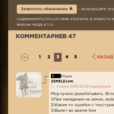
Запросить обновление 🔔
- используйте эт
содержимого/отсутствие контента в новости и
версии мода и т.п.
КОММЕНТАРИЕВ 47
1
2
3
4
5
НАЗАД
Отрок
ZEMELEcom
2 июля 2016 20:59
поделиться
Мод нужно дорабатывать. Встр
1)При нападении на замок, вой
2)Какие-то ошибки с текстур
3)Вылет во время боя