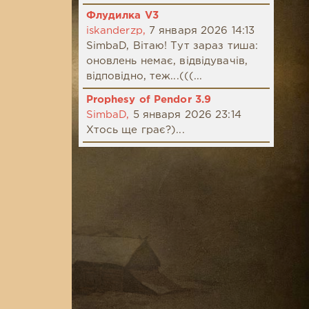
Флудилка V3
iskanderzp,
7 января 2026 14:13
SimbaD, Вітаю! Тут зараз тиша:
оновлень немає, відвідувачів,
відповідно, теж...(((...
Prophesy of Pendor 3.9
SimbaD,
5 января 2026 23:14
Хтось ще грає?)...