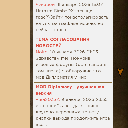
Чикабой,
11 января 2026 15:07
Цитата: SimbaDХтось ще
грає?)Зайти понастольгировать
на ультра графике можно, но
сейчас полно...
ТЕМА СОГЛАСОВАНИЯ
НОВОСТЕЙ
Nolte,
10 января 2026 01:03
Здравствуйте! Покурив
игровые форумы (commando в
том числе) я обнаружил что
мод Дипломатия у них...
MOD Diplomacy - улучшенная
версия
yura20352,
9 января 2026 23:35
есть ошибка когда казнишь
другово персонажа то нету
кнопки выхода продолжить игра
все...