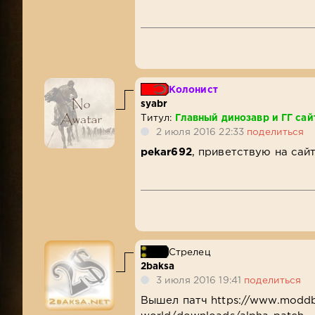
Колонист
syabr
Титул:
Главный динозавр и ГГ сай
2 июля 2016 22:33
поделиться
pekar692
, приветствую на сай
Стрелец
2baksa
3 июля 2016 19:41
поделиться
Вышел патч https://www.modd