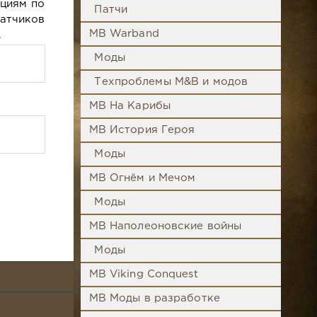
кциям по
Патчи
ватчиков
MB Warband
.
Моды
Техпроблемы M&B и модов
MB На Карибы
MB История Героя
Моды
MB Огнём и Мечом
Моды
MB Наполеоновские войны
Моды
MB Viking Conquest
MB Моды в разработке