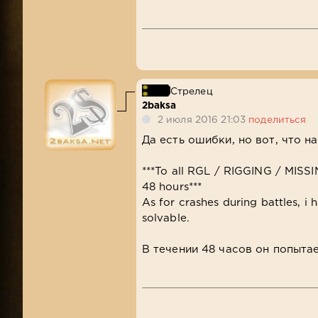
Стрелец
2baksa
2 июля 2016 21:03
поделиться
Да есть ошибки, но вот, что н
***To all RGL / RIGGING / MISSI
48 hours***
As for crashes during battles, i h
solvable.
В течении 48 часов он попытае