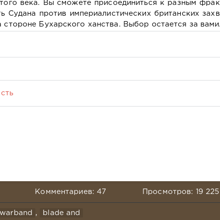
того века. Вы сможете присоединиться к разным фра
ть Судана против империалистических британских зах
а стороне Бухарского ханства. Выбор остается за вами
сть
Комментариев: 47
Просмотров: 19 225
 warband
,
blade and