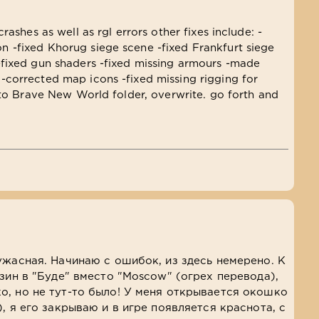
rashes as well as rgl errors other fixes include: -
 -fixed Khorug siege scene -fixed Frankfurt siege
-fixed gun shaders -fixed missing armours -made
-corrected map icons -fixed missing rigging for
into Brave New World folder, overwrite. go forth and
ужасная. Начинаю с ошибок, из здесь немерено. К
зин в "Буде" вместо "Moscow" (огрех перевода),
, но не тут-то было! У меня открывается окошко
, я его закрываю и в игре появляется краснота, с