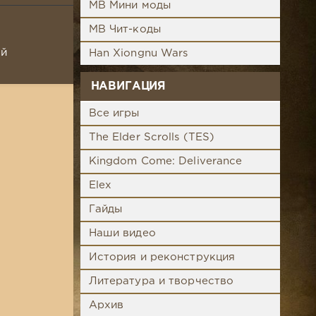
MB Мини моды
MB Чит-коды
ой
Han Xiongnu Wars
НАВИГАЦИЯ
Все игры
The Elder Scrolls (TES)
Kingdom Come: Deliverance
Elex
Гайды
Наши видео
История и реконструкция
Литература и творчество
Архив