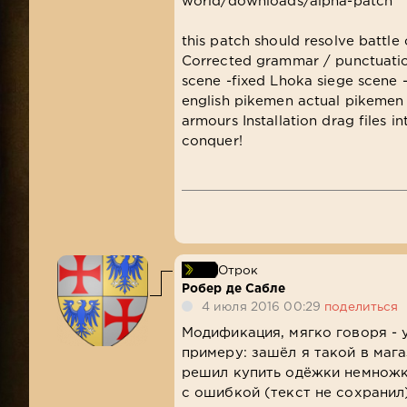
world/downloads/alpha-patch
this patch should resolve battle c
Corrected grammar / punctuation
scene -fixed Lhoka siege scene 
english pikemen actual pikemen 
armours Installation drag files 
conquer!
Отрок
Робер де Сабле
4 июля 2016 00:29
поделиться
Модификация, мягко говоря - 
примеру: зашёл я такой в мага
решил купить одёжки немножко
с ошибкой (текст не сохранил)