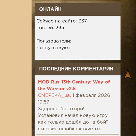
ОНЛАЙН
Сейчас на сайте: 337
Гостей: 335
Пользователи:
- отсутствуют
ПОСЛЕДНИЕ КОММЕНТАРИИ
MOD Rus 13th Century: Way of
the Warrior v2.5
CMEPEKA_ua,
1 февраля 2026
19:57
Здорово богатыри!
Установил,начал новую игру
как только дошёл до "в бой"
вылазит ошибка какие то...