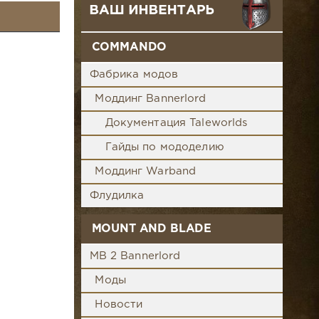
COMMANDO
Фабрика модов
Моддинг Bannerlord
Документация Taleworlds
Гайды по мододелию
Моддинг Warband
Флудилка
MOUNT AND BLADE
MB 2 Bannerlord
Моды
Новости