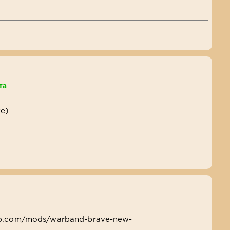
та
те)
b.com/mods/warband-brave-new-