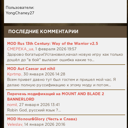
Пользователи:
YongChaney27
ПОСЛЕДНИЕ КОММЕНТАРИИ
MOD Rus 13th Century: Way of the Warrior v2.5
CMEPEKA_ua,
1 февраля 2026 19:57
Здорово богатыри!Установил,начал новую игру как только
дошёл до "в бой" вылазит ошибка какие то...
MOD Aut Caesar aut nihil
Kprtmp,
30 января 2026 14:28
Всем привет давно тут был гостем и пришел мой час. Я
делаю полную руссификацию к этому моду и потом...
Перечень модификаций на MOUNT AND BLADE 2
BANNERLORD
nomil,
27 января 2026 13:41
Robin God, русский язык ?...
MOD Honour&Glory (Честь и Слава)
Veleslav,
14 января 2026 20:16