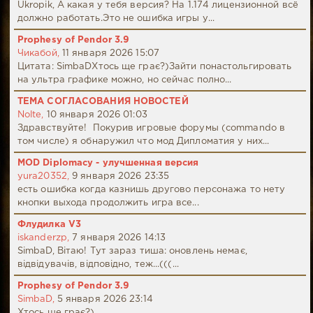
Ukropik, А какая у тебя версия? На 1.174 лицензионной всё
должно работать.Это не ошибка игры у...
Prophesy of Pendor 3.9
Чикабой,
11 января 2026 15:07
Цитата: SimbaDХтось ще грає?)Зайти понастольгировать
на ультра графике можно, но сейчас полно...
ТЕМА СОГЛАСОВАНИЯ НОВОСТЕЙ
Nolte,
10 января 2026 01:03
Здравствуйте! Покурив игровые форумы (commando в
том числе) я обнаружил что мод Дипломатия у них...
MOD Diplomacy - улучшенная версия
yura20352,
9 января 2026 23:35
есть ошибка когда казнишь другово персонажа то нету
кнопки выхода продолжить игра все...
Флудилка V3
iskanderzp,
7 января 2026 14:13
SimbaD, Вітаю! Тут зараз тиша: оновлень немає,
відвідувачів, відповідно, теж...(((...
Prophesy of Pendor 3.9
SimbaD,
5 января 2026 23:14
Хтось ще грає?)...