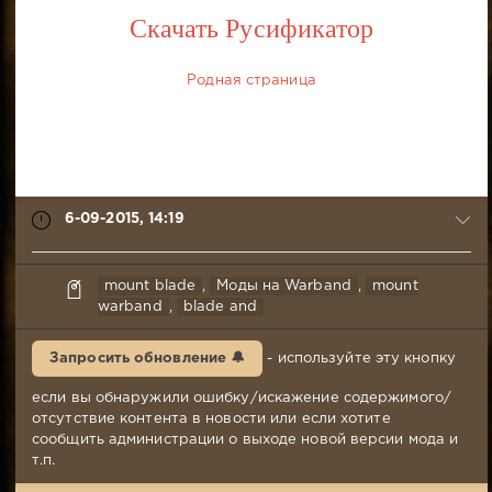
Скачать Русификатор
Родная страница
6-09-2015, 14:19
Branch_Warren
mount blade
,
Моды на Warband
,
mount
6-
warband
,
blade and
09-
2015,
Запросить обновление 🔔
- используйте эту кнопку
14:19
Комментариев:
если вы обнаружили ошибку/искажение содержимого/
53
отсутствие контента в новости или если хотите
Просмотров:
сообщить администрации о выходе новой версии мода и
30
т.п.
274