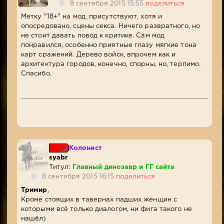
8 сентября 2015 15:55
поделиться
Метку "18+" на мод, присутствуют, хотя и
опосредовано, сцены секса. Ничего развратного, но
не стоит давать повод к критике. Сам мод
понравился, особенно приятные глазу мягкие тона
карт сражений. Дерево войск, впрочем как и
архитектура городов, конечно, спорны, но, терпимо.
Спасибо.
Колонист
syabr
Титул:
Главный динозавр и ГГ сайта
8 сентября 2015 16:15
поделиться
Тримир
,
Кроме стоящих в тавернах падших женщин с
которыми всё только диалогом, ни фига такого не
нашёл)