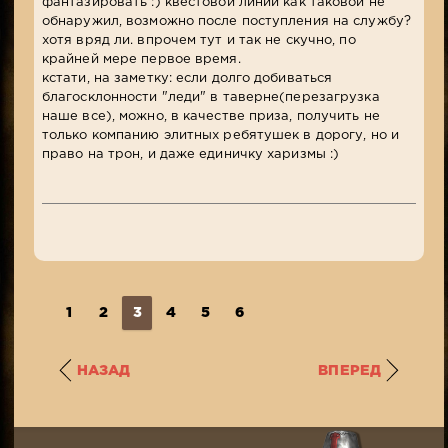
фантазировать :) квестовой линии как таковой не
обнаружил, возможно после поступления на службу?
хотя вряд ли. впрочем тут и так не скучно, по
крайней мере первое время.
кстати, на заметку: если долго добиваться
благосклонности "леди" в таверне(перезагрузка
наше все), можно, в качестве приза, получить не
только компанию элитных ребятушек в дорогу, но и
право на трон, и даже единичку харизмы :)
1
2
3
4
5
6
НАЗАД
ВПЕРЕД