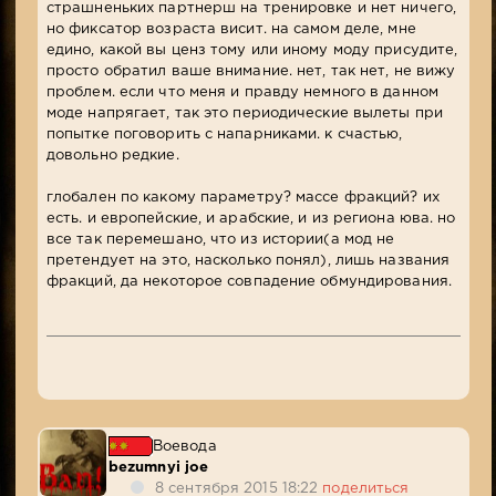
страшненьких партнерш на тренировке и нет ничего,
но фиксатор возраста висит. на самом деле, мне
едино, какой вы ценз тому или иному моду присудите,
просто обратил ваше внимание. нет, так нет, не вижу
проблем. если что меня и правду немного в данном
моде напрягает, так это периодические вылеты при
попытке поговорить с напарниками. к счастью,
довольно редкие.
глобален по какому параметру? массе фракций? их
есть. и европейские, и арабские, и из региона юва. но
все так перемешано, что из истории(а мод не
претендует на это, насколько понял), лишь названия
фракций, да некоторое совпадение обмундирования.
Воевода
bezumnyi joe
8 сентября 2015 18:22
поделиться