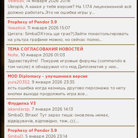
Veleslav,
14 января 2026 20:16
Ukropik, А какая у тебя версия? На 1.174 лицензионной всё
должно работать.Это не ошибка игры у...
Prophesy of Pendor 3.9
Чикабой,
11 января 2026 15:07
Цитата: SimbaDХтось ще грає?)Зайти понастольгировать
на ультра графике можно, но сейчас полно...
ТЕМА СОГЛАСОВАНИЯ НОВОСТЕЙ
Nolte,
10 января 2026 01:03
Здравствуйте! Покурив игровые форумы (commando в
том числе) я обнаружил что мод Дипломатия у них...
MOD Diplomacy - улучшенная версия
yura20352,
9 января 2026 23:35
есть ошибка когда казнишь другово персонажа то нету
кнопки выхода продолжить игра все...
Флудилка V3
iskanderzp,
7 января 2026 14:13
SimbaD, Вітаю! Тут зараз тиша: оновлень немає,
відвідувачів, відповідно, теж...(((...
Prophesy of Pendor 3.9
SimbaD,
5 января 2026 23:14