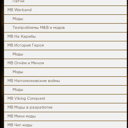
Патчи
MB Warband
Моды
Техпроблемы M&B и модов
MB На Карибы
MB История Героя
Моды
MB Огнём и Мечом
Моды
MB Наполеоновские войны
Моды
MB Viking Conquest
MB Моды в разработке
MB Мини моды
MB Чит-коды