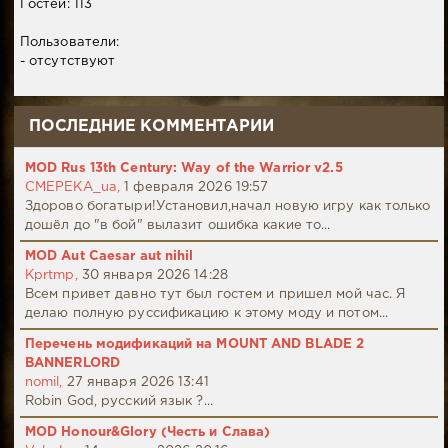
Гостей: 113
Пользователи:
- отсутствуют
ПОСЛЕДНИЕ КОММЕНТАРИИ
MOD Rus 13th Century: Way of the Warrior v2.5
CMEPEKA_ua,
1 февраля 2026 19:57
Здорово богатыри!Установил,начал новую игру как только
дошёл до "в бой" вылазит ошибка какие то...
MOD Aut Caesar aut nihil
Kprtmp,
30 января 2026 14:28
Всем привет давно тут был гостем и пришел мой час. Я
делаю полную руссификацию к этому моду и потом...
Перечень модификаций на MOUNT AND BLADE 2
BANNERLORD
nomil,
27 января 2026 13:41
Robin God, русский язык ?...
MOD Honour&Glory (Честь и Слава)