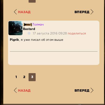
НАЗАД
ВПЕРЕД
Толмач
Bastard
17 августа 2016 09:28
поделиться
Pigrik
, я уже писал об этом выше
1
2
3
НАЗАД
ВПЕРЕД