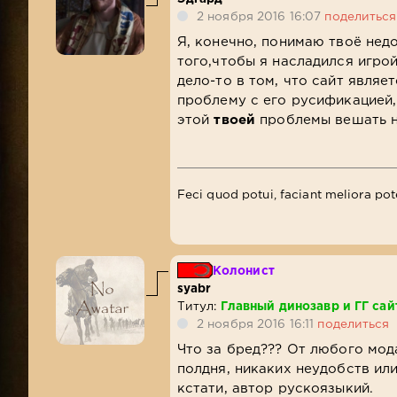
2 ноября 2016 16:07
поделиться
Я, конечно, понимаю твоё недо
того,чтобы я насладился игрой
дело-то в том, что сайт являе
проблему с его русификацией,
этой
твоей
проблемы вешать н
Feci quod potui, faciant meliora pot
Колонист
syabr
Титул:
Главный динозавр и ГГ сай
2 ноября 2016 16:11
поделиться
Что за бред??? От любого мод
полдня, никаких неудобств ил
кстати, автор рускоязыкий.