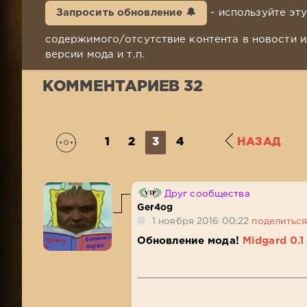
Запросить обновление 🔔
- используйте эт
содержимого/отсутствие контента в новости и
версии мода и т.п.
КОММЕНТАРИЕВ 32
1
2
3
4
НАЗАД
Друг сообщества
Ger4og
1 ноября 2016 00:22
поделитьс
Обновление мода!
Midgard 0.1