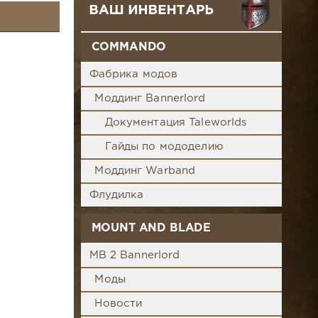
COMMANDO
Фабрика модов
Моддинг Bannerlord
Документация Taleworlds
Гайды по мододелию
Моддинг Warband
Флудилка
MOUNT AND BLADE
MB 2 Bannerlord
Моды
Новости