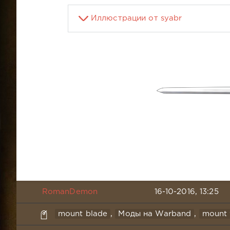
Иллюстрации от syabr
RomanDemon
16-10-2016, 13:25
mount blade
,
Моды на Warband
,
mount