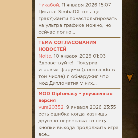
Чикабой,
11 января 2026 15:07
Цитата: SimbaDХтось ще
грає?)Зайти понастольгировать
на ультра графике можно, но
сейчас полно...
ТЕМА СОГЛАСОВАНИЯ
НОВОСТЕЙ
Nolte,
10 января 2026 01:03
Здравствуйте! Покурив
игровые форумы (commando в
том числе) я обнаружил что
мод Дипломатия у них...
MOD Diplomacy - улучшенная
версия
yura20352,
9 января 2026 23:35
есть ошибка когда казнишь
другово персонажа то нету
кнопки выхода продолжить игра
все...