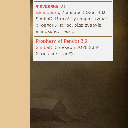
Флудилка V3
iskanderzp,
7 января 2026 14:13
SimbaD, Вітаю! Тут зараз тиша:
оновлень немає, відвідувачів,
відповідно, теж...(((...
Prophesy of Pendor 3.9
SimbaD,
5 января 2026 23:14
Хтось ще грає?)...