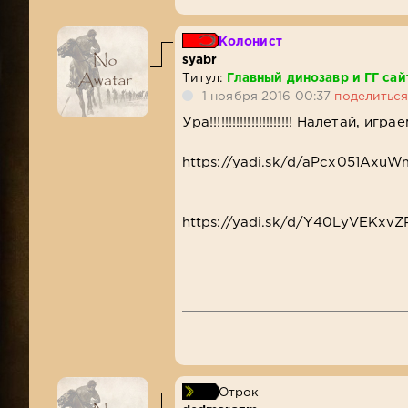
Колонист
syabr
Титул:
Главный динозавр и ГГ сай
1 ноября 2016 00:37
поделитьс
Ура!!!!!!!!!!!!!!!!!!!!!! Налетай, играем
https://yadi.sk/d/aPcx051Axu
https://yadi.sk/d/Y40LyVEKxvZ
Отрок