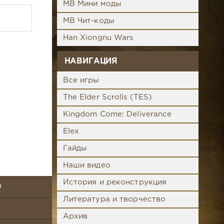
MB Мини моды
MB Чит-коды
Han Xiongnu Wars
НАВИГАЦИЯ
Все игры
The Elder Scrolls (TES)
Kingdom Come: Deliverance
Elex
Гайды
Наши видео
История и реконструкция
9
Литература и творчество
Архив