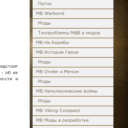
Патчи
MB Warband
Моды
Техпроблемы M&B и модов
MB На Карибы
MB История Героя
Моды
едстоит
MB Огнём и Мечом
 - об их
ности и
Моды
MB Наполеоновские войны
Моды
MB Viking Conquest
MB Моды в разработке