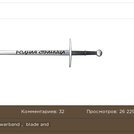
Комментариев: 32
Просмотров: 26 22
 warband
,
blade and