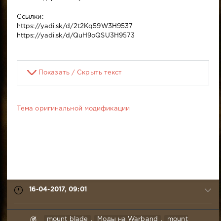
Ссылки:
https://yadi.sk/d/2t2Kq59W3H9537
https://yadi.sk/d/QuH9oQSU3H9573
Показать / Скрыть текст
Тема оригинальной модификации
16-04-2017, 09:01
Дмитри
mount blade
,
Моды на Warband
,
mount