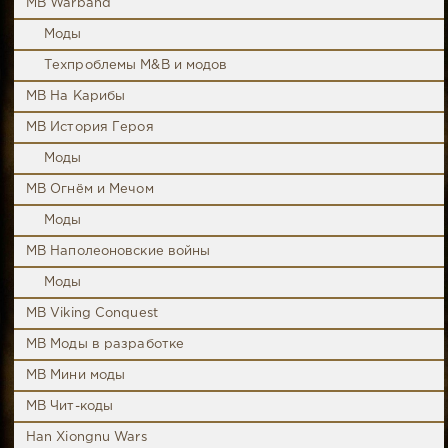
MB Warband
Моды
Техпроблемы M&B и модов
MB На Карибы
MB История Героя
Моды
MB Огнём и Мечом
Моды
MB Наполеоновские войны
Моды
MB Viking Conquest
MB Моды в разработке
MB Мини моды
MB Чит-коды
Han Xiongnu Wars