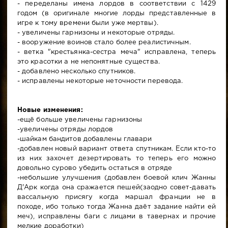
- переделаны имена лордов в соответствии с 1429
годом (в оригинале многие лорды представленные в
игре к тому времени были уже мертвы).
- увеличены гарнизоны и некоторые отряды.
- вооружение воинов стало более реалистичным.
- ветка "крестьянка-сестра меча" исправлена, теперь
это красотки а не непонятные существа.
- добавлено несколько спутников.
- исправлены некоторые неточности перевода.
Новые изменения:
-ещё больше увеличены гарнизоны
-увеличены отряды лордов
-шайкам бандитов добавлены главари
-добавлен новый вариант ответа спутникам. Если кто-то
из них захочет дезертировать то теперь его можно
довольно сурово убедить остаться в отряде
-небольшие улучшения (добавлен боевой клич Жанны
Д'Арк когда она сражается пешей(заодно совет-давать
вассальную присягу когда маршал франции не в
походе, ибо только тогда Жанна даёт задание найти ей
меч), исправлены баги с лицами в тавернах и прочие
мелкие доработки)