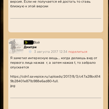
версия. Если не получается её достать то ставь
близкую к этой версии
Вой
Дмитри
3 августа 2017 12:34
поделиться
Я заметил интересную вещь... когда делаешь вид от
первого лица нажав r, а затем нажав t, то забрало
опускается
https://cdn1.savepice.ru/uploads/2017/8/3/c47a28bc614
9b28401e871b988e6ad80-full.
jpg