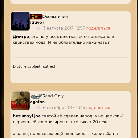
Окольничий
itruvor
3 августа 2017 12:57
поделиться
Дмитри
, это не у всех шлемов. Это прописано в
свойствах мода. И не обязательно нажимать r.
Dictum sapienti sat est...
Read Only
agafon
6 октября 2017 13:15
поделиться
bezumnyi joe
,святой её сделал народ, а не церковь!
церковь её канонизировала только в 20 веке
а ваще, предлагаю ещё один квест - женитьба на