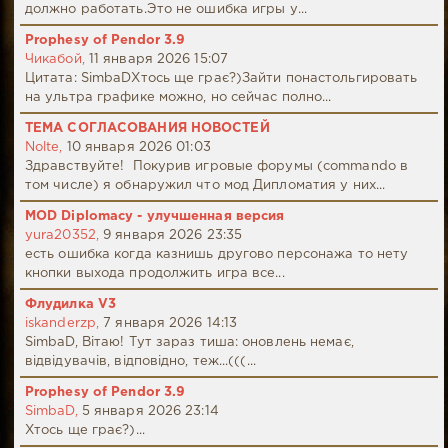
должно работать.Это не ошибка игры у...
Prophesy of Pendor 3.9
Чикабой,
11 января 2026 15:07
Цитата: SimbaDХтось ще грає?)Зайти понастольгировать
на ультра графике можно, но сейчас полно...
ТЕМА СОГЛАСОВАНИЯ НОВОСТЕЙ
Nolte,
10 января 2026 01:03
Здравствуйте! Покурив игровые форумы (commando в
том числе) я обнаружил что мод Дипломатия у них...
MOD Diplomacy - улучшенная версия
yura20352,
9 января 2026 23:35
есть ошибка когда казнишь другово персонажа то нету
кнопки выхода продолжить игра все...
Флудилка V3
iskanderzp,
7 января 2026 14:13
SimbaD, Вітаю! Тут зараз тиша: оновлень немає,
відвідувачів, відповідно, теж...(((...
Prophesy of Pendor 3.9
SimbaD,
5 января 2026 23:14
Хтось ще грає?)...