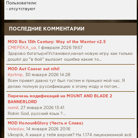
Пользователи:
- отсутствуют
ПОСЛЕДНИЕ КОММЕНТАРИИ
MOD Rus 13th Century: Way of the Warrior v2.5
CMEPEKA_ua,
1 февраля 2026 19:57
Здорово богатыри!Установил,начал новую игру как только
дошёл до "в бой" вылазит ошибка какие то...
MOD Aut Caesar aut nihil
Kprtmp,
30 января 2026 14:28
Всем привет давно тут был гостем и пришел мой час. Я
делаю полную руссификацию к этому моду и потом...
Перечень модификаций на MOUNT AND BLADE 2
BANNERLORD
nomil,
27 января 2026 13:41
Robin God, русский язык ?...
MOD Honour&Glory (Честь и Слава)
Veleslav,
14 января 2026 20:16
Ukropik, А какая у тебя версия? На 1.174 лицензионной всё