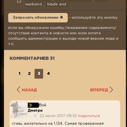
16-
warband
,
blade and
04-
2017,
Запросить обновление 🔔
- используйте эту кнопку
09:01
Комментариев:
если вы обнаружили ошибку/искажение содержимого/
31
отсутствие контента в новости или если хотите
Просмотров:
сообщить администрации о выходе новой версии мода и
17
т.п.
887
КОММЕНТАРИЕВ 31
1
2
3
4
НАЗАД
ВПЕРЕД
Вой
Дмитри
22 июля 2017 08:32
поделиться
ставь желательно на 1.134. Самая проверенная