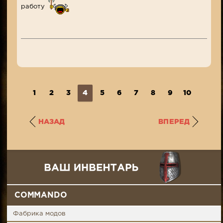
работу
1
2
3
4
5
6
7
8
9
10
...
1
НАЗАД
ВПЕРЕД
COMMANDO
Фабрика модов