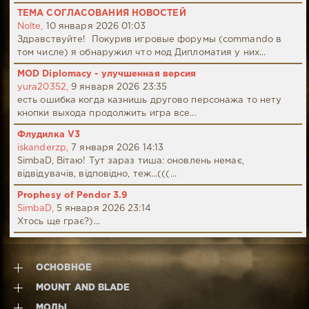
ТЕМА СОГЛАСОВАНИЯ НОВОСТЕЙ
Nolte,
10 января 2026 01:03
Здравствуйте! Покурив игровые форумы (commando в
том числе) я обнаружил что мод Дипломатия у них...
MOD Diplomacy - улучшенная версия
yura20352,
9 января 2026 23:35
есть ошибка когда казнишь другово персонажа то нету
кнопки выхода продолжить игра все...
Флудилка V3
iskanderzp,
7 января 2026 14:13
SimbaD, Вітаю! Тут зараз тиша: оновлень немає,
відвідувачів, відповідно, теж...(((...
Prophesy of Pendor 3.9
SimbaD,
5 января 2026 23:14
Хтось ще грає?)...
ОСНОВНОЕ
MOUNT AND BLADE
МОДЫ