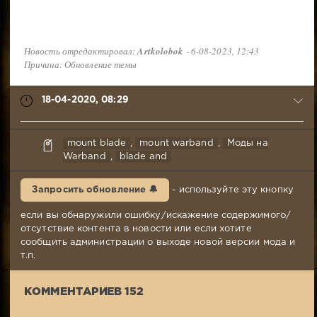
Новость отредактировал:
Artkolobok
- 6-08-2023, 12:43
Причина: Обновление темы
18-04-2020, 08:29
Дима
mount blade
,
mount warband
,
Моды на
Гончар
Warband
,
blade and
18-
04-
Запросить обновление 🔔
- используйте эту кнопку
2020,
08:29
если вы обнаружили ошибку/искажение содержимого/
Комментариев:
отсутствие контента в новости или если хотите
152
сообщить администрации о выходе новой версии мода и
Просмотров:
т.п.
56
586
КОММЕНТАРИЕВ 152