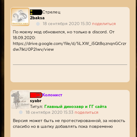
Стрелец
2baksa
18 сентября 2020 15:30
поделиться
По моему мод обновился, но только в discord. От
18.09.2020:
https://drive.google.com/file/d/1iLXW_i5Qt8qznqnGCrzr
dw7lkU0P2Iwv/view
Колонист
syabr
Титул:
Главный динозавр и ГГ сайта
18 сентября 2020 15:33
поделиться
Версия может быть не протестированной, за новость
спасибо но в шапку добавлять пока повременю