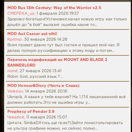
MOD Rus 13th Century: Way of the Warrior v2.5
CMEPEKA_ua,
1 февраля 2026 19:57
Здорово богатыри!Установил,начал новую игру как только
дошёл до "в бой" вылазит ошибка какие то...
MOD Aut Caesar aut nihil
Kprtmp,
30 января 2026 14:28
Всем привет давно тут был гостем и пришел мой час. Я
делаю полную руссификацию к этому моду и потом...
Перечень модификаций на MOUNT AND BLADE 2
BANNERLORD
nomil,
27 января 2026 13:41
Robin God, русский язык ?...
MOD Honour&Glory (Честь и Слава)
Veleslav,
14 января 2026 20:16
Ukropik, А какая у тебя версия? На 1.174 лицензионной всё
должно работать.Это не ошибка игры у...
Prophesy of Pendor 3.9
Чикабой,
11 января 2026 15:07
Цитата: SimbaDХтось ще грає?)Зайти понастольгировать
на ультра графике можно, но сейчас полно...