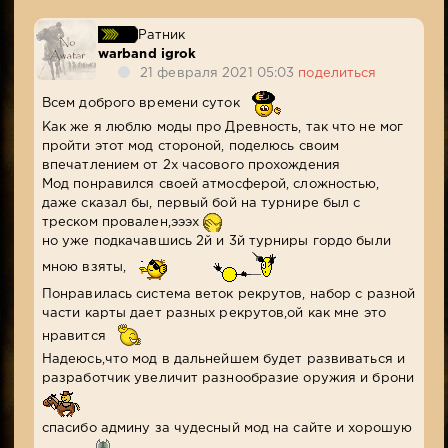
Ратник
warband igrok
21 февраля 2021 05:03
поделиться
Всем доброго времени суток
Как же я люблю моды про Древность, так что не мог
пройти этот мод стороной, поделюсь своим
впечатлением от 2х часового прохождения
Мод понравился своей атмосферой, сложностью,
даже сказал бы, первый бой на турнире был с
треском провален,эээх
но уже подкачавшись 2й и 3й турниры гордо были
мною взяты,
Понравилась система веток рекрутов, набор с разной
части карты дает разных рекрутов,ой как мне это
нравится
Надеюсь,что мод в дальнейшем будет развиваться и
разработчик увеличит разнообразие оружия и брони
спасибо админу за чудесный мод на сайте и хорошую