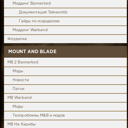
Моддинг Bannerlord
Документация Taleworlds
Гайды по мододелию
Моддинг Warband
Флудилка
MOUNT AND BLADE
MB 2 Bannerlord
Моды
Новости
Патчи
MB Warband
Моды
Техпроблемы M&B и модов
MB На Карибы