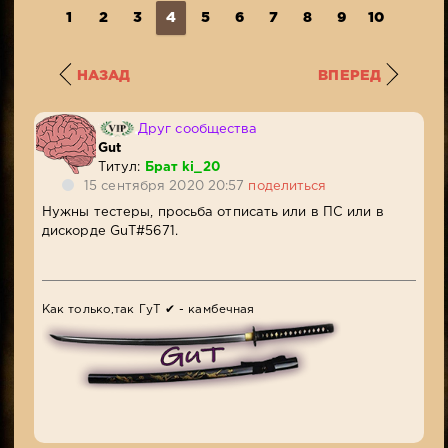
1
2
3
4
5
6
7
8
9
10
...
1
НАЗАД
ВПЕРЕД
Друг сообщества
Gut
Титул:
Брат ki_20
15 сентября 2020 20:57
поделиться
Нужны тестеры, просьба отписать или в ПС или в
дискорде GuT#5671.
Как только,так ГуТ ✔ - камбечная