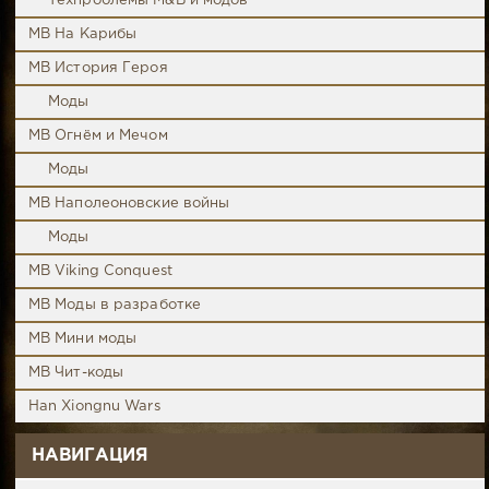
Техпроблемы M&B и модов
MB На Карибы
MB История Героя
Моды
MB Огнём и Мечом
Моды
MB Наполеоновские войны
Моды
MB Viking Conquest
MB Моды в разработке
MB Мини моды
MB Чит-коды
Han Xiongnu Wars
НАВИГАЦИЯ