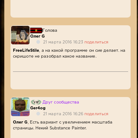
Голова
Олег G
21 марта 2016 16:23
поделиться
FreeLifeStile
, а на какой программе он сие делает. на
скришоте не разобрал какое название.
Друг сообщества
Ger4og
21 марта 2016 16:26
поделиться
Олег G
, Есть вариант с увеличением масштаба
страницы. Некий Substance Painter.