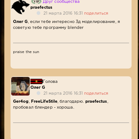
Друг сообщества
praefectus
21 марта 2016 16:31
поделиться
Олег G
, если тебе интересно 3д моделирование, я
советую тебе программу blender
praise the sun
Голова
Олег G
21 марта 2016 16:31
поделиться
Ger4og
,
FreeLifeStile
, благодарю.
praefectus
,
пробовал блендер - хороша.