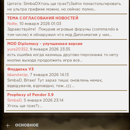
Цитата: SimbaDХтось ще грає?)Зайти понастольгировать
на ультра графике можно, но сейчас полно...
ТЕМА СОГЛАСОВАНИЯ НОВОСТЕЙ
Nolte,
10 января 2026 01:03
Здравствуйте! Покурив игровые форумы (commando в
том числе) я обнаружил что мод Дипломатия у них...
MOD Diplomacy - улучшенная версия
yura20352,
9 января 2026 23:35
есть ошибка когда казнишь другово персонажа то нету
кнопки выхода продолжить игра все...
Флудилка V3
iskanderzp,
7 января 2026 14:13
SimbaD, Вітаю! Тут зараз тиша: оновлень немає,
відвідувачів, відповідно, теж...(((...
Prophesy of Pendor 3.9
SimbaD,
5 января 2026 23:14
Хтось ще грає?)...
ОСНОВНОЕ