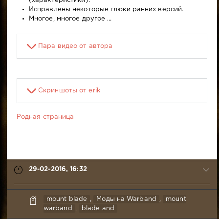
(характеристики).
Исправлены некоторые глюки ранних версий.
Многое, многое другое ...
Пара видео от автора
Скриншоты от erik
Родная страница
29-02-2016, 16:32
Pav
mount blade
,
Моды на Warband
,
mount
29-
warband
,
blade and
02-