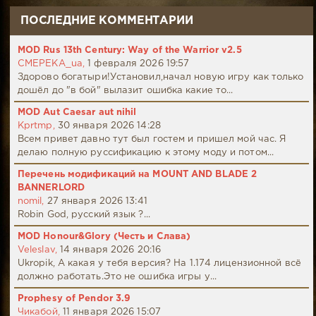
ПОСЛЕДНИЕ КОММЕНТАРИИ
MOD Rus 13th Century: Way of the Warrior v2.5
CMEPEKA_ua,
1 февраля 2026 19:57
Здорово богатыри!Установил,начал новую игру как только
дошёл до "в бой" вылазит ошибка какие то...
MOD Aut Caesar aut nihil
Kprtmp,
30 января 2026 14:28
Всем привет давно тут был гостем и пришел мой час. Я
делаю полную руссификацию к этому моду и потом...
Перечень модификаций на MOUNT AND BLADE 2
BANNERLORD
nomil,
27 января 2026 13:41
Robin God, русский язык ?...
MOD Honour&Glory (Честь и Слава)
Veleslav,
14 января 2026 20:16
Ukropik, А какая у тебя версия? На 1.174 лицензионной всё
должно работать.Это не ошибка игры у...
Prophesy of Pendor 3.9
Чикабой,
11 января 2026 15:07