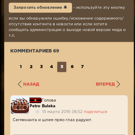
2016,
Запросить обновление 🔔
- используйте эту кнопку
16:32
Комментариев:
если вы обнаружили ошибку/искажение содержимого/
69
отсутствие контента в новости или если хотите
Просмотров:
сообщить администрации о выходе новой версии мода и
39
т.п.
285
КОММЕНТАРИЕВ 69
1
2
3
4
5
6
7
НАЗАД
ВПЕРЕД
Голова
Petro Buleka
15 марта 2016 06:52
поделиться
Сегменанта и шлем пряо глаз радуют.