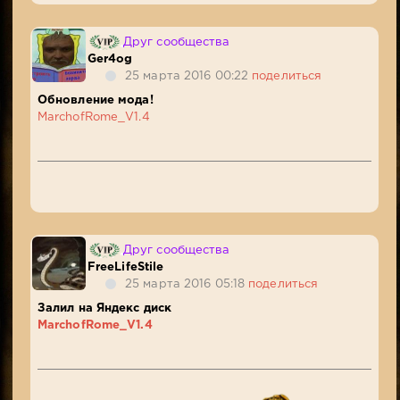
Друг сообщества
Ger4og
25 марта 2016 00:22
поделиться
Обновление мода!
MarchofRome_V1.4
Друг сообщества
FreeLifeStile
25 марта 2016 05:18
поделиться
Залил на Яндекс диск
MarchofRome_V1.4