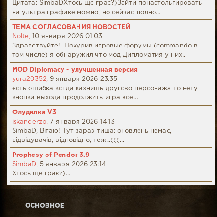
Цитата: SimbaDХтось ще грає?)Зайти понастольгировать
на ультра графике можно, но сейчас полно...
ТЕМА СОГЛАСОВАНИЯ НОВОСТЕЙ
Nolte,
10 января 2026 01:03
Здравствуйте! Покурив игровые форумы (commando в
том числе) я обнаружил что мод Дипломатия у них...
MOD Diplomacy - улучшенная версия
yura20352,
9 января 2026 23:35
есть ошибка когда казнишь другово персонажа то нету
кнопки выхода продолжить игра все...
Флудилка V3
iskanderzp,
7 января 2026 14:13
SimbaD, Вітаю! Тут зараз тиша: оновлень немає,
відвідувачів, відповідно, теж...(((...
Prophesy of Pendor 3.9
SimbaD,
5 января 2026 23:14
Хтось ще грає?)...
ОСНОВНОЕ