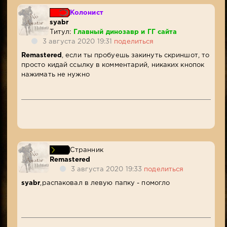
Колонист
syabr
Титул:
Главный динозавр и ГГ сайта
3 августа 2020 19:31
поделиться
Remastered
, если ты пробуешь закинуть скриншот, то
просто кидай ссылку в комментарий, никаких кнопок
нажимать не нужно
Странник
Remastered
3 августа 2020 19:33
поделиться
syabr
,распаковал в левую папку - помогло