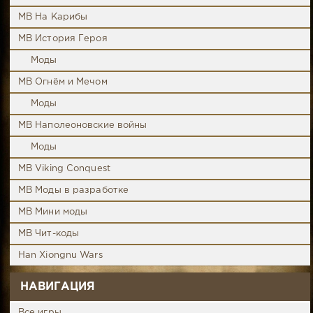
MB На Карибы
MB История Героя
Моды
MB Огнём и Мечом
Моды
MB Наполеоновские войны
Моды
MB Viking Conquest
MB Моды в разработке
MB Мини моды
MB Чит-коды
Han Xiongnu Wars
НАВИГАЦИЯ
Все игры