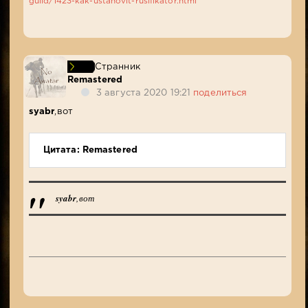
guild/1423-kak-ustanovit-rusifikator.html
Странник
Remastered
3 августа 2020 19:21
поделиться
syabr
,вот
Цитата: Remastered
syabr
,вот