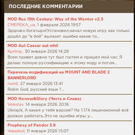
ПОСЛЕДНИЕ КОММЕНТАРИИ
MOD Rus 13th Century: Way of the Warrior v2.5
CMEPEKA_ua,
1 февраля 2026 19:57
Здорово богатыри!Установил,начал новую игру как только
дошёл до "в бой" вылазит ошибка какие то...
MOD Aut Caesar aut nihil
Kprtmp,
30 января 2026 14:28
Всем привет давно тут был гостем и пришел мой час. Я
делаю полную руссификацию к этому моду и потом...
Перечень модификаций на MOUNT AND BLADE 2
BANNERLORD
nomil,
27 января 2026 13:41
Robin God, русский язык ?...
MOD Honour&Glory (Честь и Слава)
Veleslav,
14 января 2026 20:16
Ukropik, А какая у тебя версия? На 1.174 лицензионной всё
должно работать.Это не ошибка игры у...
Prophesy of Pendor 3.9
Чикабой,
11 января 2026 15:07