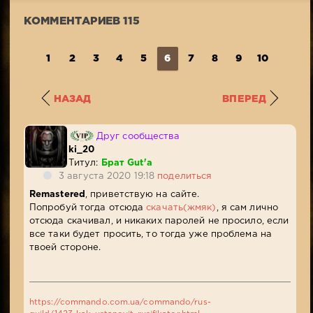
КОММЕНТАРИЕВ 115
1
2
3
4
5
6
7
8
9
10
...
1
НАЗАД
ВПЕРЕД
Друг сообщества
ki_20
Титул:
Брат Gut'a
3 августа 2020 19:18
поделиться
Remastered
, приветствую на сайте.
Попробуй тогда отсюда
скачать(жмяк)
, я сам лично
отсюда скачивал, и никаких паролей не просило, если
все таки будет просить, то тогда уже проблема на
твоей стороне.
https://commando.com.ua/commando/rus-