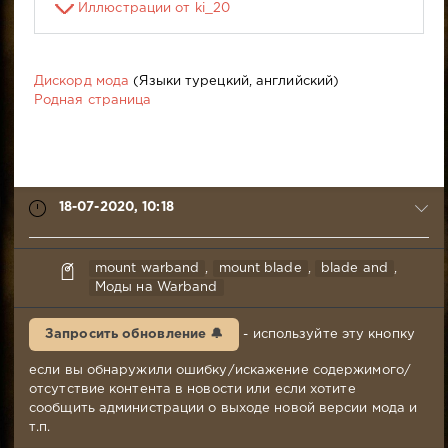
Иллюстрации от ki_20
Дискорд мода
(Языки турецкий, английский)
Родная страница
18-07-2020, 10:18
ki_20
mount warband
,
mount blade
,
blade and
,
18-
Моды на Warband
07-
2020,
Запросить обновление 🔔
- используйте эту кнопку
10:18
Комментариев:
если вы обнаружили ошибку/искажение содержимого/
115
отсутствие контента в новости или если хотите
Просмотров:
сообщить администрации о выходе новой версии мода и
47
т.п.
493