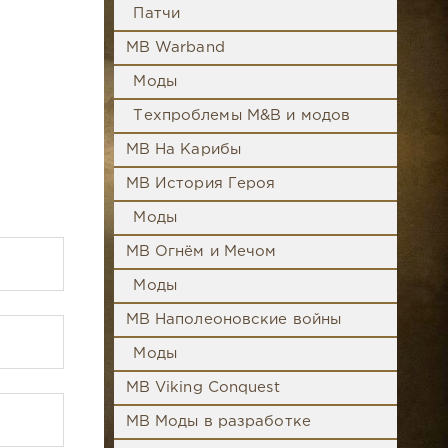
Патчи
MB Warband
Моды
Техпроблемы M&B и модов
MB На Карибы
MB История Героя
Моды
MB Огнём и Мечом
Моды
MB Наполеоновские войны
Моды
MB Viking Conquest
MB Моды в разработке