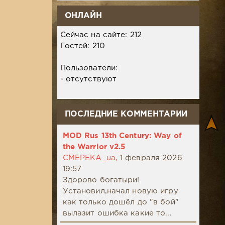
ОНЛАЙН
Сейчас на сайте: 212
Гостей: 210
Пользователи:
- отсутствуют
ПОСЛЕДНИЕ КОММЕНТАРИИ
MOD Rus 13th Century: Way of
the Warrior v2.5
CMEPEKA_ua,
1 февраля 2026
19:57
Здорово богатыри!
Установил,начал новую игру
как только дошёл до "в бой"
вылазит ошибка какие то...