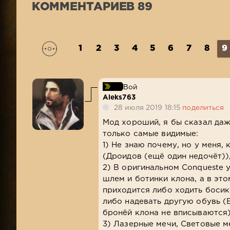
КОММЕНТАРИЕВ 89
1
2
3
4
5
6
7
8
9
Вой
Aleks763
28 июля 2019 18:15
поделиться
Мод хороший, я бы сказал даж
только самые видимые:
1) Не знаю почему, но у меня,
(Дроидов (ещё один недочёт))
2) В оригинальном Conquestе 
шлем и ботинки клона, а в этом
приходится либо ходить босико
либо надевать другую обувь 
бронёй клона не вписываются)
3) Лазерные мечи, Световые ме