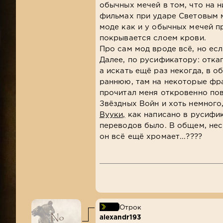
обычных мечей в том, что на н
фильмах при ударе Световым м
моде как и у обычных мечей п
покрывается слоем крови.
Про сам мод вроде всё, но ес
Далее, по русификатору: откап
а искать ещё раз некогда, в 
раннюю, там на некоторые фра
прочитал меня откровенно по
Звёздных Войн и хоть немного
Вууки,
как написано в русифик
переводов было. В общем, нес
он всё ещё хромает...????
Отрок
alexandr193