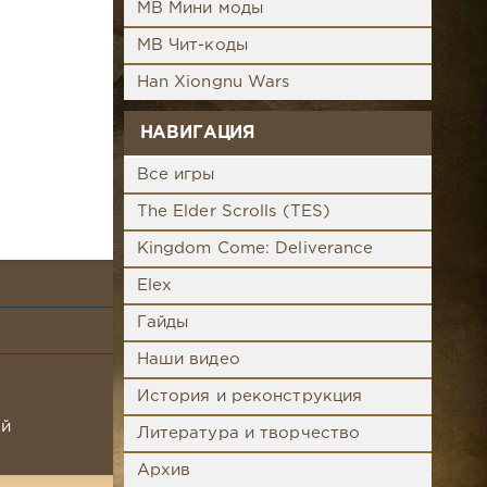
MB Мини моды
MB Чит-коды
Han Xiongnu Wars
НАВИГАЦИЯ
Все игры
The Elder Scrolls (TES)
Kingdom Come: Deliverance
Elex
Гайды
Наши видео
История и реконструкция
ой
Литература и творчество
Архив