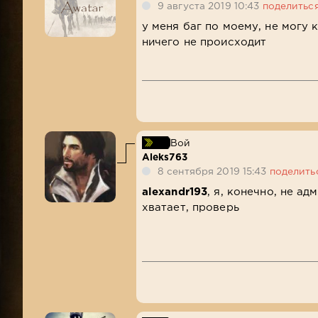
9 августа 2019 10:43
поделитьс
у меня баг по моему, не могу 
ничего не происходит
Вой
Aleks763
8 сентября 2019 15:43
поделить
alexandr193
, я, конечно, не ад
хватает, проверь