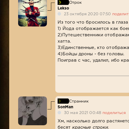
Отрок
Lekso
23 октября 2020 07:50
поделит
Из того что бросилось в глаза 
1) Йода отображается как бое
2)Путешественники отображаю
хатта.
3)Единственные, кто отобража
4)Бойцы дроны - без головы.
Поиграв с час, удалил, ибо кр
Странник
SonMan
30 мая 2021 00:48
поделиться
Хм, насколько долго растянет
бесят
красные строки.