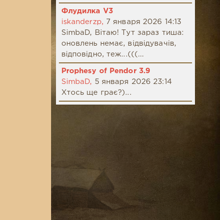
Флудилка V3
iskanderzp,
7 января 2026 14:13
SimbaD, Вітаю! Тут зараз тиша:
оновлень немає, відвідувачів,
відповідно, теж...(((...
Prophesy of Pendor 3.9
SimbaD,
5 января 2026 23:14
Хтось ще грає?)...