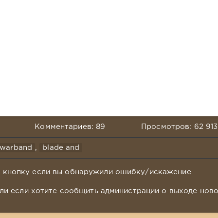
Комментариев: 89
Просмотров: 62 913
 warband
,
blade and
у кнопку если вы обнаружили ошибку/искажение
ли если хотите сообщить администрации о выходе нов