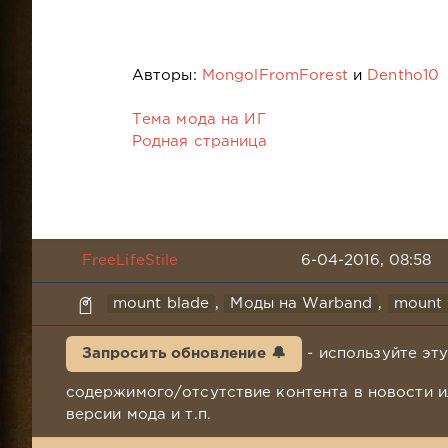
Авторы:
MongolFromForest
и
Dentho10
Тема мода на ИГ
Родная страница
FreeLifeStile
6-04-2016, 08:58
mount blade
,
Моды на Warband
,
mount
Запросить обновление 🔔
- используйте эт
содержимого/отсутствие контента в новости и
версии мода и т.п.