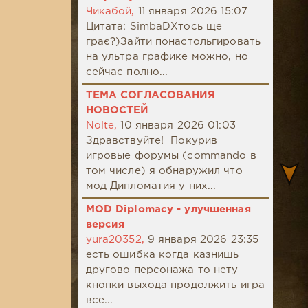
Чикабой,
11 января 2026 15:07
Цитата: SimbaDХтось ще
грає?)Зайти понастольгировать
на ультра графике можно, но
сейчас полно...
ТЕМА СОГЛАСОВАНИЯ
НОВОСТЕЙ
Nolte,
10 января 2026 01:03
Здравствуйте! Покурив
игровые форумы (commando в
том числе) я обнаружил что
мод Дипломатия у них...
MOD Diplomacy - улучшенная
версия
yura20352,
9 января 2026 23:35
есть ошибка когда казнишь
другово персонажа то нету
кнопки выхода продолжить игра
все...