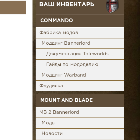
COMMANDO
Фабрика модов
Моддинг Bannerlord
Документация Taleworlds
Гайды по мододелию
Моддинг Warband
Флудилка
MOUNT AND BLADE
MB 2 Bannerlord
Моды
Новости