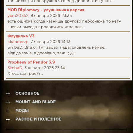
том числе) я обнаружил что мод Дипломатия у них...
MOD Diplomacy - улучшенная версия
yura20352,
9 января 2026 23:35
есть ошибка когда казнишь другово персонажа то нету
кнопки выхода продолжить игра все...
Флудилка V3
iskanderzp,
7 января 2026 14:13
SimbaD, Вітаю! Тут зараз тиша: оновлень немає,
відвідувачів, відповідно, теж...(((...
Prophesy of Pendor 3.9
SimbaD,
5 января 2026 23:14
Хтось ще грає?)...
ОСНОВНОЕ
MOUNT AND BLADE
МОДЫ
РАЗНОЕ И ПОЛЕЗНОЕ