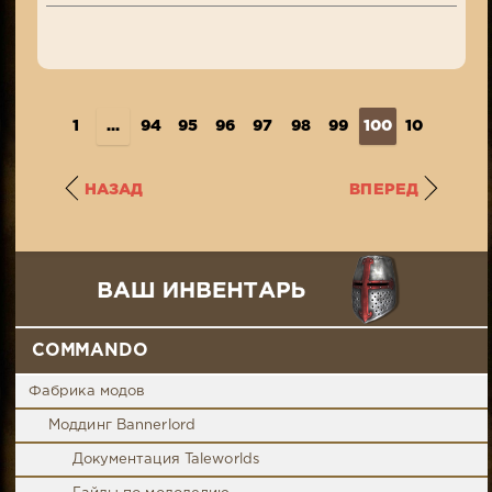
1
...
94
95
96
97
98
99
100
101
102
НАЗАД
ВПЕРЕД
COMMANDO
Фабрика модов
Моддинг Bannerlord
Документация Taleworlds