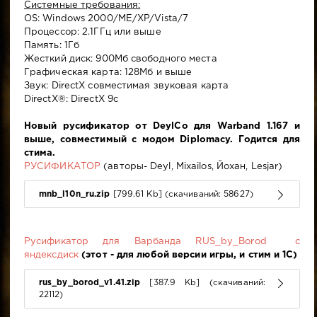
Системные требования:
OS: Windows 2000/ME/XP/Vista/7
Процессор: 2.1ГГц или выше
Память: 1Гб
Жесткий диск: 900Мб свободного места
Графическая карта: 128Мб и выше
Звук: DirectX совместимая звуковая карта
DirectX®: DirectX 9c
Новый русификатор от DeylCo для Warband 1.167 и
выше, совместимый с модом Diplomacy. Годится для
стима.
РУСИФИКАТОР
(авторы- Deyl, Mixailos, Йохан, Lesjar)
mnb_l10n_ru.zip
[799.61 Kb] (cкачиваний: 58627)
Русификатор для Варбанда RUS_by_Borod с
яндексдиск
(этот - для любой версии игры, и стим и 1С)
rus_by_borod_v1.41.zip
[387.9 Kb] (cкачиваний:
22112)