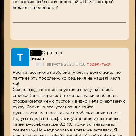
текстовые файлы с кодировкой UTF-8 в которой
делаются переводы ?
Странник
Тигран
11 августа 2023 01:36
поделиться
Ребята, возникла проблема. Я очень долго искал по
паутине эту проблему, но решения не нашел! Хелп
ми!
Скачал мод, тестово запустил и сразу начались
ошибки (англ перевод), текст загрузки вообще не
отображается,меню пустое и видно 1 еле очертаемую
букву. Забил на это, утсановил с сайта
русик,поставил и все так же проблема, ничего нет ...
Подумал дело в шрифтах и установил их из той же
папки руссификатора 8.2 (8.1 тоже устанавливал
позже>>>). Но нет,проблема всёта же осталась. Я