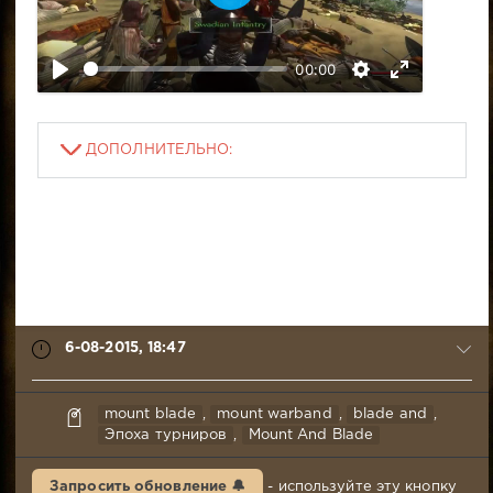
В
о
с
00:00
п
р
о
и
ДОПОЛНИТЕЛЬНО:
з
в
е
с
т
и
6-08-2015, 18:47
Mr.Awesome
mount blade
,
mount warband
,
blade and
,
6-
Эпоха турниров
,
Mount And Blade
08-
2015,
Запросить обновление 🔔
- используйте эту кнопку