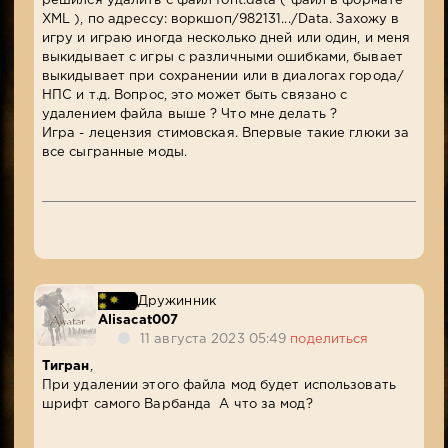
решился удалить с файл font.data ( файл в формате
XML ), по адрессу: воркшоп/982131.../Data. Захожу в
игру и играю иногда несколько дней или один, и меня
выкидывает с игры с различными ошибками, бывает
выкидывает при сохранении или в диалогах города/
НПС и т.д. Вопрос, это может быть связано с
удалением файла выше ? Что мне делать ?
Игра - лецензия стимовская. Впервые такие глюки за
все сыгранные моды.
Дружинник
Alisacat007
11 августа 2023 05:49
поделиться
Тигран
,
При удалении этого файла мод будет использовать
шрифт самого Варбанда А что за мод?