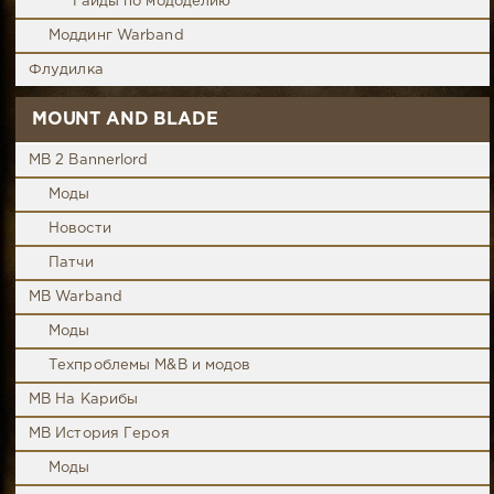
Гайды по мододелию
Моддинг Warband
Флудилка
MOUNT AND BLADE
MB 2 Bannerlord
Моды
Новости
Патчи
MB Warband
Моды
Техпроблемы M&B и модов
MB На Карибы
MB История Героя
Моды