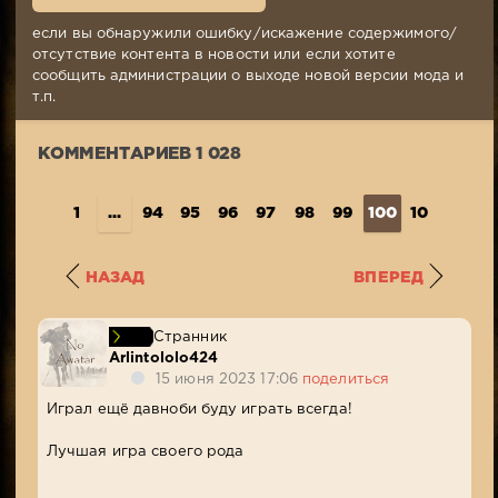
18:47
Комментариев:
если вы обнаружили ошибку/искажение содержимого/
1
отсутствие контента в новости или если хотите
028
сообщить администрации о выходе новой версии мода и
Просмотров:
т.п.
805
338
КОММЕНТАРИЕВ 1 028
1
...
94
95
96
97
98
99
100
101
102
НАЗАД
ВПЕРЕД
Странник
Arlintololo424
15 июня 2023 17:06
поделиться
Играл ещё давноби буду играть всегда!
Лучшая игра своего рода