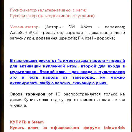
Русификатор (альтернативно, с меги)
Русификатор (альтернативно, с гуглдиск)
Украинизатор
(Авторы: Did Kokos - переклад;
AaLeSsHhKka - редактор; варриор - локалізація меню
запуску гри, додавання шрифтів; Frunze1 - доробка)
В настоящем диске от 1с имеется два пароля - первый
для активации купленной игры, второй для входа в
мультиплеер. Второй ключ - для входа в мультиплеер
это и есть пароль от талевордс, им можно
активировать любую версию, скачанную у них.
Эпоха турниров
от 1С распространяется только на
диске. Купить можно где угодно: стоимость такая же как
у ключа.
КУПИТЬ в Steam
Купить ключ на официальном форуме taleworlds