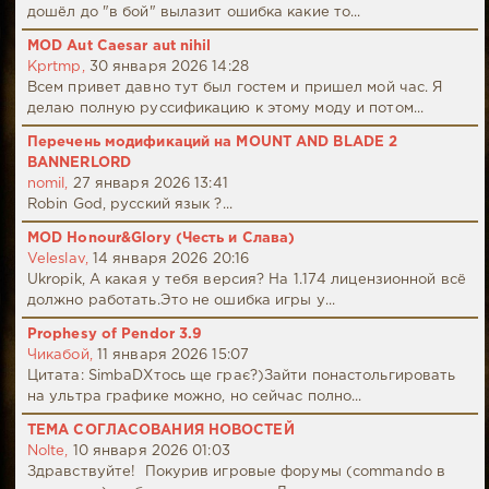
дошёл до "в бой" вылазит ошибка какие то...
MOD Aut Caesar aut nihil
Kprtmp,
30 января 2026 14:28
Всем привет давно тут был гостем и пришел мой час. Я
делаю полную руссификацию к этому моду и потом...
Перечень модификаций на MOUNT AND BLADE 2
BANNERLORD
nomil,
27 января 2026 13:41
Robin God, русский язык ?...
MOD Honour&Glory (Честь и Слава)
Veleslav,
14 января 2026 20:16
Ukropik, А какая у тебя версия? На 1.174 лицензионной всё
должно работать.Это не ошибка игры у...
Prophesy of Pendor 3.9
Чикабой,
11 января 2026 15:07
Цитата: SimbaDХтось ще грає?)Зайти понастольгировать
на ультра графике можно, но сейчас полно...
ТЕМА СОГЛАСОВАНИЯ НОВОСТЕЙ
Nolte,
10 января 2026 01:03
Здравствуйте! Покурив игровые форумы (commando в