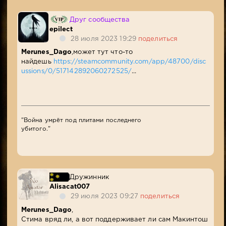
Друг сообщества
epilect
28 июля 2023 19:29
поделиться
Merunes_Dago
,может тут что-то
найдешь
https://steamcommunity.com/app/48700/disc
ussions/0/517142892060272525/
...
"Война умрёт под плитами последнего
убитого."
Дружинник
Alisacat007
29 июля 2023 09:27
поделиться
Merunes_Dago
,
Стима вряд ли, а вот поддерживает ли сам Макинтош