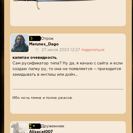
Отрок
Merunes_Dago
27 июля 2023 12:27
поделиться
капитан очевидность
,
Сам русификатор типа? Ну да, я качаю с сайта и если
создаю папку ру, то она не появляется -- приходится
закидывать в инглиш или дойч...
Ибо ночь темна и полна ужасов.
Дружинник
Alisacat007