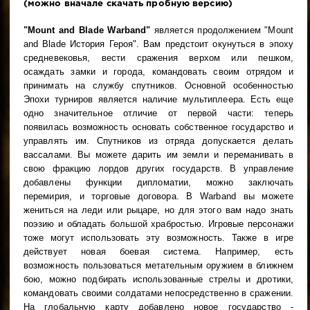
(можно вначале скачать пробную версию)
"Mount and Blade Warband"
является продолжением "Mount
and Blade История Героя". Вам предстоит окунуться в эпоху
средневековья, вести сражения верхом или пешком,
осаждать замки и города, командовать своим отрядом и
принимать на службу спутников. Основной особенностью
Эпохи турниров является наличие мультиплеера. Есть еще
одно значительное отличие от первой части: теперь
появилась возможность основать собственное государство и
управлять им. Спутников из отряда допускается делать
вассалами. Вы можете дарить им земли и переманивать в
свою фракцию лордов других государств. В управление
добавлены функции дипломатии, можно заключать
перемирия, и торговые договора. В Warband вы можете
жениться на леди или рыцаре, но для этого вам надо знать
поэзию и обладать большой храбростью. Игровые персонажи
тоже могут использовать эту возможность. Также в игре
действует новая боевая система. Например, есть
возможность пользоваться метательным оружием в ближнем
бою, можно подбирать использованные стрелы и дротики,
командовать своими солдатами непосредственно в сражении.
На глобальную карту добавлено новое государство -