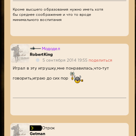
Кроме высшего образования нужно иметь хотя
бы среднее соображение и что то вроде
минимального воспитания
Мододел
RobertKing
5 сентября 2014 19:55
поделиться
Играл в эту игрушку,мне понравилась,что-тут
говорить,играю до сих пор
Отрок
Getman