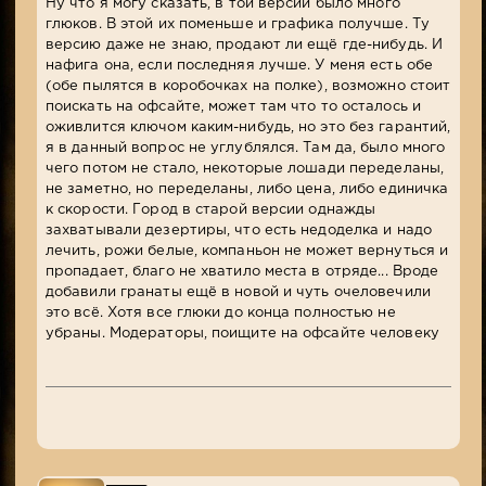
Ну что я могу сказать, в той версии было много
глюков. В этой их поменьше и графика получше. Ту
версию даже не знаю, продают ли ещё где-нибудь. И
нафига она, если последняя лучше. У меня есть обе
(обе пылятся в коробочках на полке), возможно стоит
поискать на офсайте, может там что то осталось и
оживлится ключом каким-нибудь, но это без гарантий,
я в данный вопрос не углублялся. Там да, было много
чего потом не стало, некоторые лошади переделаны,
не заметно, но переделаны, либо цена, либо единичка
к скорости. Город в старой версии однажды
захватывали дезертиры, что есть недоделка и надо
лечить, рожи белые, компаньон не может вернуться и
пропадает, благо не хватило места в отряде... Вроде
добавили гранаты ещё в новой и чуть очеловечили
это всё. Хотя все глюки до конца полностью не
убраны. Модераторы, поищите на офсайте человеку