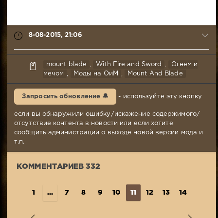
8-08-2015, 21:06
Mr.Awesome
mount blade
,
With Fire and Sword
,
Огнем и
8-
мечом
,
Моды на ОиМ
,
Mount And Blade
08-
2015,
Запросить обновление 🔔
- используйте эту кнопку
21:06
Комментариев:
если вы обнаружили ошибку/искажение содержимого/
332
отсутствие контента в новости или если хотите
Просмотров:
сообщить администрации о выходе новой версии мода и
356
т.п.
452
КОММЕНТАРИЕВ 332
1
...
7
8
9
10
11
12
13
14
15
..