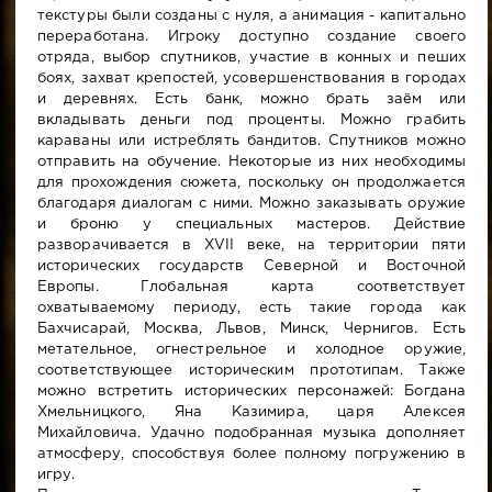
текстуры были созданы с нуля, а анимация - капитально
переработана. Игроку доступно создание своего
отряда, выбор спутников, участие в конных и пеших
боях, захват крепостей, усовершенствования в городах
и деревнях. Есть банк, можно брать заём или
вкладывать деньги под проценты. Можно грабить
караваны или истреблять бандитов. Спутников можно
отправить на обучение. Некоторые из них необходимы
для прохождения сюжета, поскольку он продолжается
благодаря диалогам с ними. Можно заказывать оружие
и броню у специальных мастеров. Действие
разворачивается в XVII веке, на территории пяти
исторических государств Северной и Восточной
Европы. Глобальная карта соответствует
охватываемому периоду, есть такие города как
Бахчисарай, Москва, Львов, Минск, Чернигов. Есть
метательное, огнестрельное и холодное оружие,
соответствующее историческим прототипам. Также
можно встретить исторических персонажей: Богдана
Хмельницкого, Яна Казимира, царя Алексея
Михайловича. Удачно подобранная музыка дополняет
атмосферу, способствуя более полному погружению в
игру.