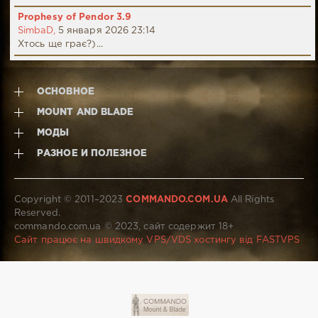
Prophesy of Pendor 3.9
SimbaD,
5 января 2026 23:14
Хтось ще грає?)...
ОСНОВНОЕ
MOUNT AND BLADE
МОДЫ
РАЗНОЕ И ПОЛЕЗНОЕ
Copyright © 2011–2023
COMMANDO.COM.UA
All Rights
Reserved.
commando.com.ua © 2023, сайт содержит 18+
Сайт працює на швидкому VPS/VDS хостингу від FASTVPS