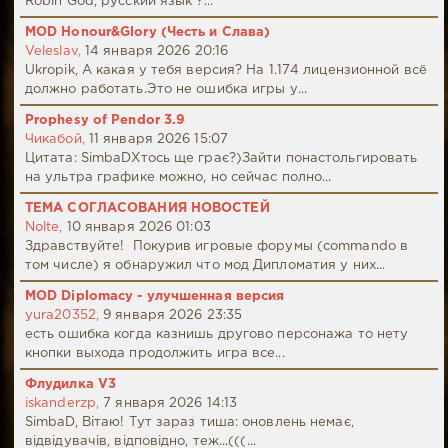
Robin God, русский язык ?...
MOD Honour&Glory (Честь и Слава)
Veleslav,
14 января 2026 20:16
Ukropik, А какая у тебя версия? На 1.174 лицензионной всё
должно работать.Это не ошибка игры у...
Prophesy of Pendor 3.9
Чикабой,
11 января 2026 15:07
Цитата: SimbaDХтось ще грає?)Зайти понастольгировать
на ультра графике можно, но сейчас полно...
ТЕМА СОГЛАСОВАНИЯ НОВОСТЕЙ
Nolte,
10 января 2026 01:03
Здравствуйте! Покурив игровые форумы (commando в
том числе) я обнаружил что мод Дипломатия у них...
MOD Diplomacy - улучшенная версия
yura20352,
9 января 2026 23:35
есть ошибка когда казнишь другово персонажа то нету
кнопки выхода продолжить игра все...
Флудилка V3
iskanderzp,
7 января 2026 14:13
SimbaD, Вітаю! Тут зараз тиша: оновлень немає,
відвідувачів, відповідно, теж...(((...