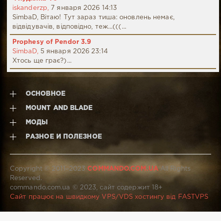
iskanderzp,
7 января 2026 14:13
SimbaD, Вітаю! Тут зараз тиша: оновлень немає,
відвідувачів, відповідно, теж...(((...
Prophesy of Pendor 3.9
SimbaD,
5 января 2026 23:14
Хтось ще грає?)...
ОСНОВНОЕ
MOUNT AND BLADE
МОДЫ
РАЗНОЕ И ПОЛЕЗНОЕ
Copyright © 2011–2023
COMMANDO.COM.UA
All Rights
Reserved.
commando.com.ua © 2023, сайт содержит 18+
Сайт працює на швидкому VPS/VDS хостингу від FASTVPS