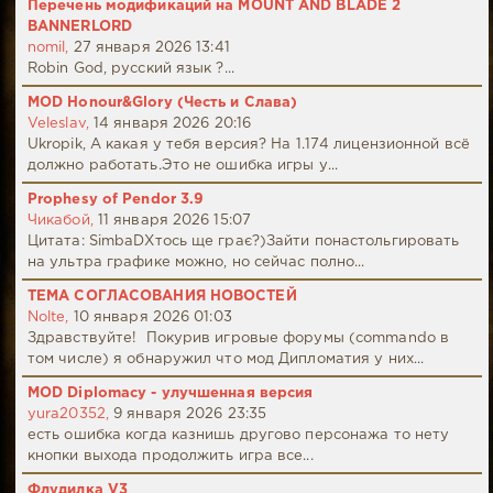
Перечень модификаций на MOUNT AND BLADE 2
BANNERLORD
nomil,
27 января 2026 13:41
Robin God, русский язык ?...
MOD Honour&Glory (Честь и Слава)
Veleslav,
14 января 2026 20:16
Ukropik, А какая у тебя версия? На 1.174 лицензионной всё
должно работать.Это не ошибка игры у...
Prophesy of Pendor 3.9
Чикабой,
11 января 2026 15:07
Цитата: SimbaDХтось ще грає?)Зайти понастольгировать
на ультра графике можно, но сейчас полно...
ТЕМА СОГЛАСОВАНИЯ НОВОСТЕЙ
Nolte,
10 января 2026 01:03
Здравствуйте! Покурив игровые форумы (commando в
том числе) я обнаружил что мод Дипломатия у них...
MOD Diplomacy - улучшенная версия
yura20352,
9 января 2026 23:35
есть ошибка когда казнишь другово персонажа то нету
кнопки выхода продолжить игра все...
Флудилка V3