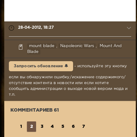
28-04-2012, 18:27
Mr.Awesome
mount blade
,
Napoleonic Wars
,
Mount And
28-
Blade
04-
2012,
Запросить обновление 🔔
- используйте эту кнопку
18:27
Комментариев:
если вы обнаружили ошибку/искажение содержимого/
61
отсутствие контента в новости или если хотите
Просмотров:
сообщить администрации о выходе новой версии мода и
137
т.п.
891
КОММЕНТАРИЕВ 61
1
2
3
4
5
6
7