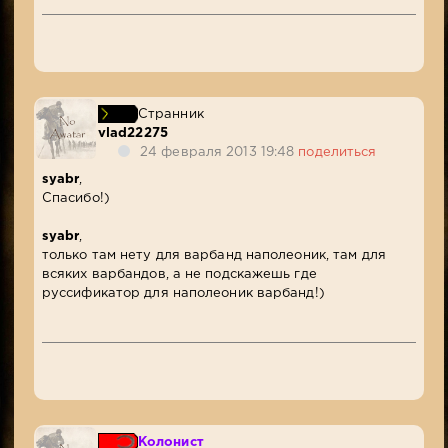
Странник
vlad22275
24 февраля 2013 19:48
поделиться
syabr
,
Спасибо!)
syabr
,
только там нету для варбанд наполеоник, там для
всяких варбандов, а не подскажешь где
руссификатор для наполеоник варбанд!)
Колонист