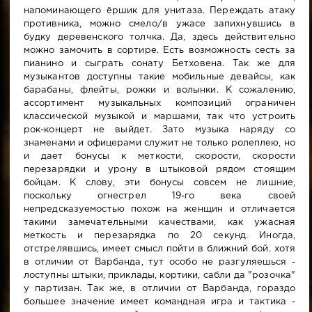
напоминающего ёршик для унитаза. Переждать атаку
противника, можно смело/в ужасе запихнувшись в
будку деревенского толчка. Да, здесь действительно
можно замочить в сортире. Есть возможность сесть за
пианино и сыграть сонату Бетховена. Так же для
музыкантов доступны такие мобильные девайсы, как
барабаны, флейты, рожки и волынки. К сожалению,
ассортимент музыкальных композиций ограничен
классической музыкой и маршами, так что устроить
рок-концерт не выйдет. Зато музыка наряду со
знаменами и офицерами служит не только ролеплею, но
и дает бонусы к меткости, скорости, скорости
перезарядки и урону в штыковой рядом стоящим
бойцам. К слову, эти бонусы совсем не лишние,
поскольку огнестрел 19-го века своей
непредсказуемостью похож на женщин и отличается
такими замечательными качествами, как ужасная
меткость и перезарядка по 20 секунд. Иногда,
отстрелявшись, имеет смысл пойти в ближний бой. хотя
в отличии от Варбанда, тут особо не разгуляешься -
лоступны штыки, приклады, кортики, сабли да "розочка"
у партизан. Так же, в отличии от Варбанда, гораздо
большее значение имеет командная игра и тактика -