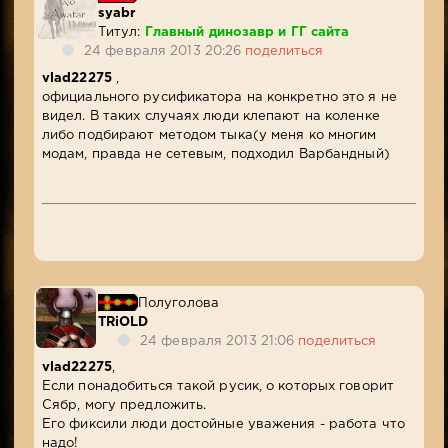
syabr
Титул:
Главный динозавр и ГГ сайта
24 февраля 2013 20:26
поделиться
vlad22275
,
официального русификатора на конкретно это я не
видел. В таких случаях люди клепают на коленке
либо подбирают методом тыка(у меня ко многим
модам, правда не сетевым, подходил Варбандный)
Полуголова
TRiOLD
24 февраля 2013 21:06
поделиться
vlad22275
,
Если понадобиться такой русик, о которых говорит
Сябр, могу предложить.
Его фиксили люди достойные уважения - работа что
надо!