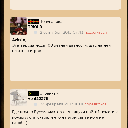
Полуголова
TRiOLD
2 сентября 2012 07:43
поделиться
Azitzin
,
Эта версия мода 100 летней давности, щас на ней
никто не играет
Странник
vlad22275
24 февраля 2013 16:01
поделиться
Где можно Руссификатор для лицухи найти? помогите
пожалуйста, сказали что на этом сайте но я не
нашёл!)