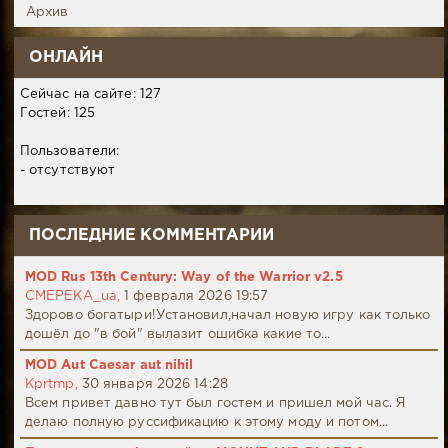
Архив
ОНЛАЙН
Сейчас на сайте: 127
Гостей: 125
Пользователи:
- отсутствуют
ПОСЛЕДНИЕ КОММЕНТАРИИ
MOD Rus 13th Century: Way of the Warrior v2.5
CMEPEKA_ua,
1 февраля 2026 19:57
Здорово богатыри!Установил,начал новую игру как только
дошёл до "в бой" вылазит ошибка какие то...
MOD Aut Caesar aut nihil
Kprtmp,
30 января 2026 14:28
Всем привет давно тут был гостем и пришел мой час. Я
делаю полную руссификацию к этому моду и потом...