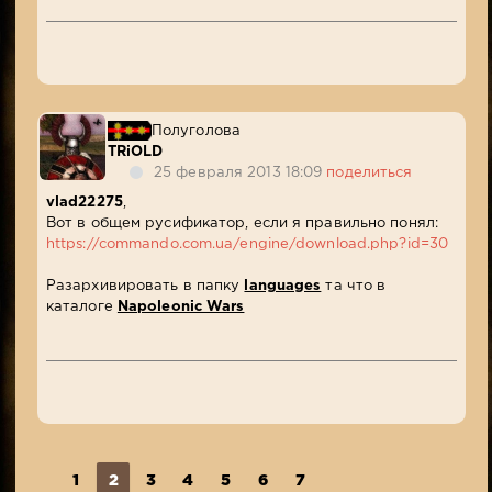
Полуголова
TRiOLD
25 февраля 2013 18:09
поделиться
vlad22275
,
Вот в общем русификатор, если я правильно понял:
https://commando.com.ua/engine/download.php?id=30
Разархивировать в папку
languages
та что в
каталоге
Napoleonic Wars
1
2
3
4
5
6
7