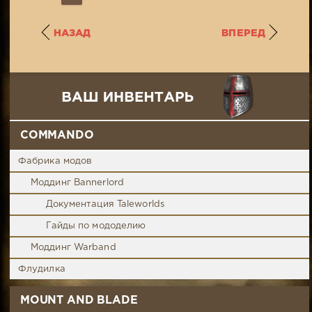
НАЗАД
ВПЕРЕД
COMMANDO
Фабрика модов
Моддинг Bannerlord
Документация Taleworlds
Гайды по мододелию
Моддинг Warband
Флудилка
MOUNT AND BLADE