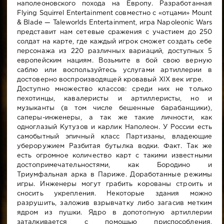
наполеоновского похода на Европу. Разработанная
Flying Squirrel Entertainment совместно с «отцами» Mount
& Blade — Taleworlds Entertainment, игра Napoleonic Wars
представит нам сетевые сражения с участием до 250
солдат на карте, где каждый игрок сможет создать себе
персонажа из 220 различных вариаций, доступных 5
европейским нациям. Возьмите в бой свою верную
саблю или воспользуйтесь услугами артиллерии в
достоверно воспроизводящей кровавый XIX век игре.
Доступно множество классов: среди них не только
пехотинцы, кавалеристы и артиллеристы, но и
музыканты (в том числе бешенные барабанщики),
саперы-инженеры, а так же такие личности, как
одноглазый Кутузов и карлик Наполеон. У России есть
самобытный эпичный класс Партизаны, владеющие
убероружием Разбитая бутылка водки. Факт. Так же
есть огромное количество карт с такими известными
достопримечательностями, как Бородино и
Триумфальная арка в Париже. Доработанные режимы
игры. Инженеры могут грабить корованы строить и
сносить укрепления. Некоторые здания можно
разрушить, заложив взрывчатку либо загасив метким
ядром из пушки. Ядро в допотопную артиллерии
заталкивается с помощью приспособления,