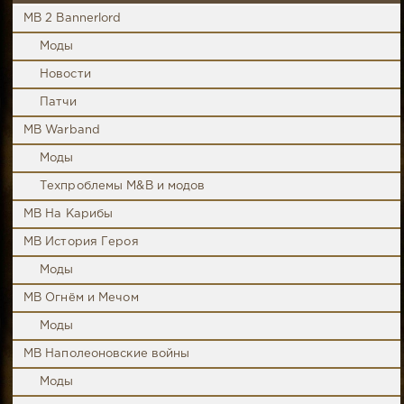
MB 2 Bannerlord
Моды
Новости
Патчи
MB Warband
Моды
Техпроблемы M&B и модов
MB На Карибы
MB История Героя
Моды
MB Огнём и Мечом
Моды
MB Наполеоновские войны
Моды