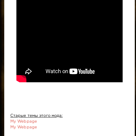
Старые темы этого мода:
My Webpage
My Webpage