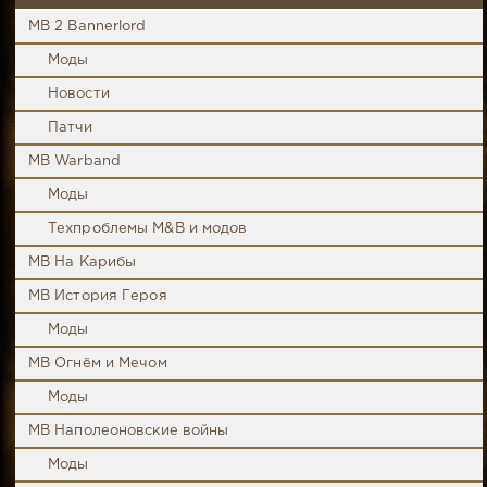
MB 2 Bannerlord
Моды
Новости
Патчи
MB Warband
Моды
Техпроблемы M&B и модов
MB На Карибы
MB История Героя
Моды
MB Огнём и Мечом
Моды
MB Наполеоновские войны
Моды