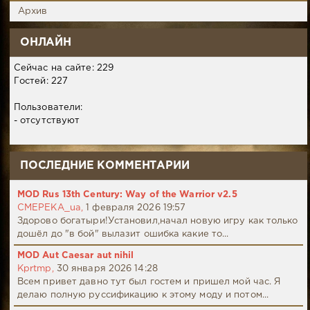
Архив
ОНЛАЙН
Сейчас на сайте: 229
Гостей: 227
Пользователи:
- отсутствуют
ПОСЛЕДНИЕ КОММЕНТАРИИ
MOD Rus 13th Century: Way of the Warrior v2.5
CMEPEKA_ua,
1 февраля 2026 19:57
Здорово богатыри!Установил,начал новую игру как только
дошёл до "в бой" вылазит ошибка какие то...
MOD Aut Caesar aut nihil
Kprtmp,
30 января 2026 14:28
Всем привет давно тут был гостем и пришел мой час. Я
делаю полную руссификацию к этому моду и потом...