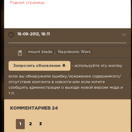
Родная страница
16-09-2012, 16:11
edc678123
mount blade
,
Napoleonic Wars
16-
09-
Запросить обновление 🔔
- используйте эту кнопку
2012,
16:11
если вы обнаружили ошибку/искажение содержимого/
Комментариев:
отсутствие контента в новости или если хотите
24
сообщить администрации о выходе новой версии мода и
Просмотров:
т.п.
16
555
КОММЕНТАРИЕВ 24
1
2
3