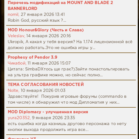
Перечень модификаций на MOUNT AND BLADE 2
BANNERLORD
nomil,
27 января 2026 13:41
Robin God, русский язык ?...
MOD Honour&Glory (Честь и Слава)
Veleslav,
14 января 2026 20:16
Ukropik, А какая у тебя версия? На 1.174 лицензионной всё
должно работать.Это не ошибка игры у...
Prophesy of Pendor 3.9
Чикабой,
11 января 2026 15:07
Цитата: SimbaDХтось ще грає?)Зайти понастольгировать
на ультра графике можно, но сейчас полно...
ТЕМА СОГЛАСОВАНИЯ НОВОСТЕЙ
Nolte,
10 января 2026 01:03
Здравствуйте! Покурив игровые форумы (commando в
том числе) я обнаружил что мод Дипломатия у них...
MOD Diplomacy - улучшенная версия
yura20352,
9 января 2026 23:35
есть ошибка когда казнишь другово персонажа то нету
кнопки выхода продолжить игра все...