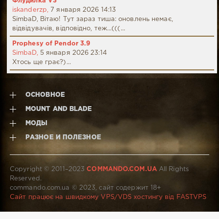
Флудилка V3
iskanderzp,
7 января 2026 14:13
SimbaD, Вітаю! Тут зараз тиша: оновлень немає,
відвідувачів, відповідно, теж...(((...
Prophesy of Pendor 3.9
SimbaD,
5 января 2026 23:14
Хтось ще грає?)...
ОСНОВНОЕ
MOUNT AND BLADE
МОДЫ
РАЗНОЕ И ПОЛЕЗНОЕ
Copyright © 2011–2023
COMMANDO.COM.UA
All Rights
Reserved.
commando.com.ua © 2023, сайт содержит 18+
Сайт працює на швидкому VPS/VDS хостингу від FASTVPS