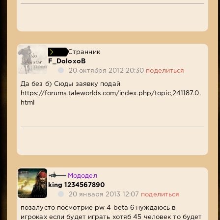
Странник
F_DoloxoB
20 октября 2012 20:30
поделиться
Да без б) Сюды заявку подай
https://forums.taleworlds.com/index.php/topic,241187.0.
html
Мододел
king 1234567890
20 января 2013 12:07
поделиться
позалусто посмотрие pw 4 beta 6 нуждаюсь в
игроках если будет играть хотяб 45 человек то будет