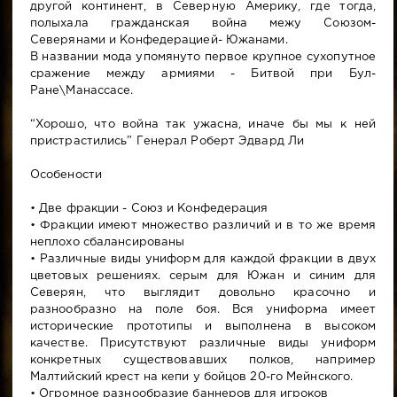
другой континент, в Северную Америку, где тогда,
полыхала гражданская война межу Союзом-
Северянами и Конфедерацией- Южанами.
В названии мода упомянуто первое крупное сухопутное
сражение между армиями - Битвой при Бул-
Ране\Манассасе.
“Хорошо, что война так ужасна, иначе бы мы к ней
пристрастились” Генерал Роберт Эдвард Ли
Особености
• Две фракции - Союз и Конфедерация
• Фракции имеют множество различий и в то же время
неплохо сбалансированы
• Различные виды униформ для каждой фракции в двух
цветовых решениях. серым для Южан и синим для
Северян, что выглядит довольно красочно и
разнообразно на поле боя. Вся униформа имеет
исторические прототипы и выполнена в высоком
качестве. Присутствуют различные виды униформ
конкретных существовавших полков, например
Малтийский крест на кепи у бойцов 20-го Мейнского.
• Огромное разнообразие баннеров для игроков