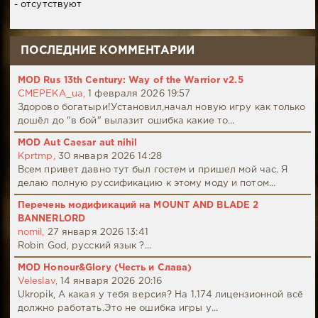
- отсутствуют
ПОСЛЕДНИЕ КОММЕНТАРИИ
MOD Rus 13th Century: Way of the Warrior v2.5
CMEPEKA_ua,
1 февраля 2026 19:57
Здорово богатыри!Установил,начал новую игру как только
дошёл до "в бой" вылазит ошибка какие то...
MOD Aut Caesar aut nihil
Kprtmp,
30 января 2026 14:28
Всем привет давно тут был гостем и пришел мой час. Я
делаю полную руссификацию к этому моду и потом...
Перечень модификаций на MOUNT AND BLADE 2
BANNERLORD
nomil,
27 января 2026 13:41
Robin God, русский язык ?...
MOD Honour&Glory (Честь и Слава)
Veleslav,
14 января 2026 20:16
Ukropik, А какая у тебя версия? На 1.174 лицензионной всё
должно работать.Это не ошибка игры у...