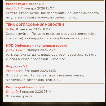
Prophesy of Pendor 3.9
Чикабой,
11 января 2026 15:07
Цитата: SimbaDХтось ще грає?)Зайти понастольгировать
на ультра графике можно, но сейчас полно...
ТЕМА СОГЛАСОВАНИЯ НОВОСТЕЙ
Nolte,
10 января 2026 01:03
Здравствуйте! Покурив игровые форумы (commando в
том числе) я обнаружил что мод Дипломатия у них...
MOD Diplomacy - улучшенная версия
yura20352,
9 января 2026 23:35
есть ошибка когда казнишь другово персонажа то нету
кнопки выхода продолжить игра все...
Флудилка V3
iskanderzp,
7 января 2026 14:13
SimbaD, Вітаю! Тут зараз тиша: оновлень немає,
відвідувачів, відповідно, теж...(((...
Prophesy of Pendor 3.9
SimbaD,
5 января 2026 23:14
Хтось ще грає?)...