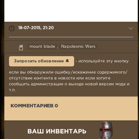
18-07-2015, 21:20
yura
mount blade
,
Napoleonic Wars
18-
07-
Запросить обновление 🔔
- используйте эту кнопку
2015,
21:20
если вы обнаружили ошибку/искажение содержимого/
Комментариев:
отсутствие контента в новости или если хотите
0
сообщить администрации о выходе новой версии мода и
Просмотров:
т.п.
3
378
КОММЕНТАРИЕВ 0