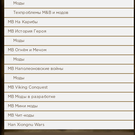
Моды
Техпроблемы M&B и модов
MB На Карибы
MB История Героя
Моды
MB Огнём и Мечом
Моды
MB Наполеоновские войны
Моды
MB Viking Conquest
MB Моды в разработке
MB Мини моды
MB Чит-коды
Han Xiongnu Wars