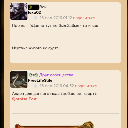
Вой
lexa02
16 мая 2016 01:12
поделиться
Прочел =)Давно тут не был.Забыл что и как
Мертвые живого не судят
Друг сообщества
FreeLifeStile
18 мая 2016 04:32
поделиться
Аддон для данного мода (добавляет форт):
Sjotofta Fort