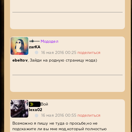
Мододел
zarKA
16 мая 2016 00:25
поделиться
ebeltov
, Зайди на родную страницу мода)
Вой
lexa02
16 мая 2016 00:55
поделиться
Возможно я пишу не туда о просьбе,но не
подскажите ли вы мне мод,который полностью