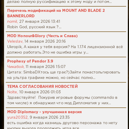
делаю полную руссификацию к этому моду и потом...
Перечень модификаций на MOUNT AND BLADE 2
BANNERLORD
nomil,
27 января 2026 13:41
Robin God, русский язык ?...
MOD Honour&Glory (Честь и Слава)
Veleslav,
14 января 2026 20:16
Ukropik, А какая у тебя версия? На 1.174 лицензионной всё
должно работать.Это не ошибка игры у...
Prophesy of Pendor 3.9
Чикабой,
11 января 2026 15:07
Цитата: SimbaDХтось ще грає?)Зайти понастольгировать
на ультра графике можно, но сейчас полно...
ТЕМА СОГЛАСОВАНИЯ НОВОСТЕЙ
Nolte,
10 января 2026 01:03
Здравствуйте! Покурив игровые форумы (commando в
том числе) я обнаружил что мод Дипломатия у них...
MOD Diplomacy - улучшенная версия
yura20352,
9 января 2026 23:35
есть ошибка когда казнишь другово персонажа то нету
кнопки выхода продолжить игра все...