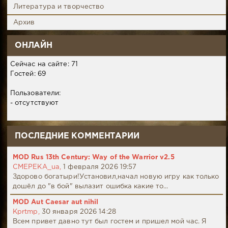
Литература и творчество
Архив
ОНЛАЙН
Сейчас на сайте: 71
Гостей: 69
Пользователи:
- отсутствуют
ПОСЛЕДНИЕ КОММЕНТАРИИ
MOD Rus 13th Century: Way of the Warrior v2.5
CMEPEKA_ua,
1 февраля 2026 19:57
Здорово богатыри!Установил,начал новую игру как только
дошёл до "в бой" вылазит ошибка какие то...
MOD Aut Caesar aut nihil
Kprtmp,
30 января 2026 14:28
Всем привет давно тут был гостем и пришел мой час. Я