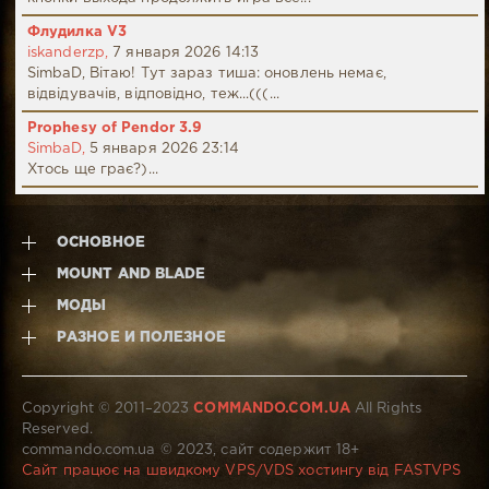
Флудилка V3
iskanderzp,
7 января 2026 14:13
SimbaD, Вітаю! Тут зараз тиша: оновлень немає,
відвідувачів, відповідно, теж...(((...
Prophesy of Pendor 3.9
SimbaD,
5 января 2026 23:14
Хтось ще грає?)...
ОСНОВНОЕ
MOUNT AND BLADE
МОДЫ
РАЗНОЕ И ПОЛЕЗНОЕ
Copyright © 2011–2023
COMMANDO.COM.UA
All Rights
Reserved.
commando.com.ua © 2023, сайт содержит 18+
Сайт працює на швидкому VPS/VDS хостингу від FASTVPS