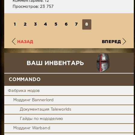
Комментариев: 12
Просмотров: 23 757
1
2
3
4
5
6
7
8
НАЗАД
ВПЕРЕД
COMMANDO
Фабрика модов
Моддинг Bannerlord
Документация Taleworlds
Гайды по мододелию
Моддинг Warband