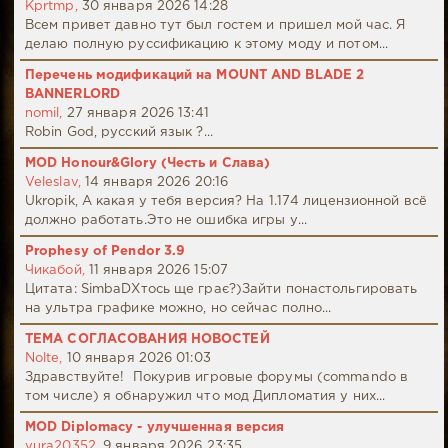
Kprtmp,
30 января 2026 14:28
Всем привет давно тут был гостем и пришел мой час. Я
делаю полную руссификацию к этому моду и потом...
Перечень модификаций на MOUNT AND BLADE 2
BANNERLORD
nomil,
27 января 2026 13:41
Robin God, русский язык ?...
MOD Honour&Glory (Честь и Слава)
Veleslav,
14 января 2026 20:16
Ukropik, А какая у тебя версия? На 1.174 лицензионной всё
должно работать.Это не ошибка игры у...
Prophesy of Pendor 3.9
Чикабой,
11 января 2026 15:07
Цитата: SimbaDХтось ще грає?)Зайти понастольгировать
на ультра графике можно, но сейчас полно...
ТЕМА СОГЛАСОВАНИЯ НОВОСТЕЙ
Nolte,
10 января 2026 01:03
Здравствуйте! Покурив игровые форумы (commando в
том числе) я обнаружил что мод Дипломатия у них...
MOD Diplomacy - улучшенная версия
yura20352,
9 января 2026 23:35