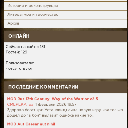
История и реконструкция
Литература и творчество
Архив
ОНЛАЙН
Сейчас на сайте: 131
Гостей: 129
Пользователи:
- отсутствуют
ПОСЛЕДНИЕ КОММЕНТАРИИ
MOD Rus 13th Century: Way of the Warrior v2.5
CMEPEKA_ua,
1 февраля 2026 19:57
Здорово богатыри!Установил,начал новую игру как только
дошёл до "в бой" вылазит ошибка какие то...
MOD Aut Caesar aut nihil