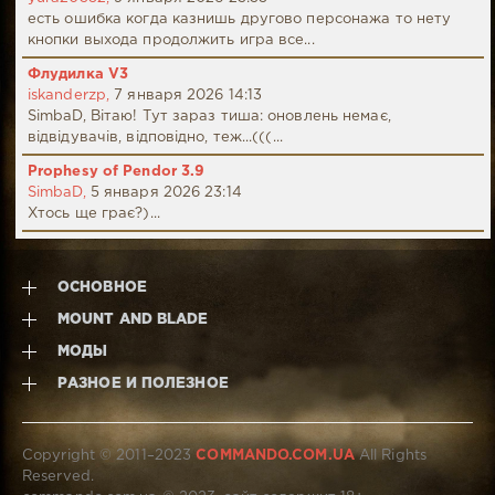
есть ошибка когда казнишь другово персонажа то нету
кнопки выхода продолжить игра все...
Флудилка V3
iskanderzp,
7 января 2026 14:13
SimbaD, Вітаю! Тут зараз тиша: оновлень немає,
відвідувачів, відповідно, теж...(((...
Prophesy of Pendor 3.9
SimbaD,
5 января 2026 23:14
Хтось ще грає?)...
ОСНОВНОЕ
MOUNT AND BLADE
МОДЫ
РАЗНОЕ И ПОЛЕЗНОЕ
Copyright © 2011–2023
COMMANDO.COM.UA
All Rights
Reserved.