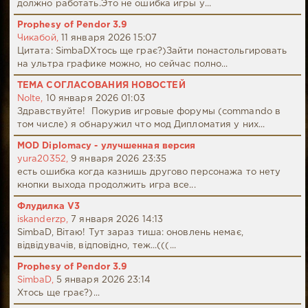
должно работать.Это не ошибка игры у...
Prophesy of Pendor 3.9
Чикабой,
11 января 2026 15:07
Цитата: SimbaDХтось ще грає?)Зайти понастольгировать
на ультра графике можно, но сейчас полно...
ТЕМА СОГЛАСОВАНИЯ НОВОСТЕЙ
Nolte,
10 января 2026 01:03
Здравствуйте! Покурив игровые форумы (commando в
том числе) я обнаружил что мод Дипломатия у них...
MOD Diplomacy - улучшенная версия
yura20352,
9 января 2026 23:35
есть ошибка когда казнишь другово персонажа то нету
кнопки выхода продолжить игра все...
Флудилка V3
iskanderzp,
7 января 2026 14:13
SimbaD, Вітаю! Тут зараз тиша: оновлень немає,
відвідувачів, відповідно, теж...(((...
Prophesy of Pendor 3.9
SimbaD,
5 января 2026 23:14
Хтось ще грає?)...