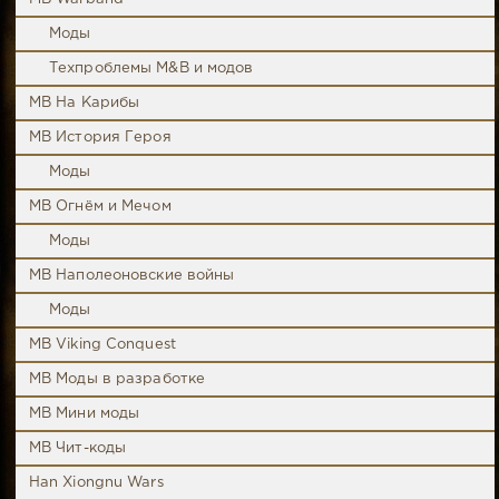
Моды
Техпроблемы M&B и модов
MB На Карибы
MB История Героя
Моды
MB Огнём и Мечом
Моды
MB Наполеоновские войны
Моды
MB Viking Conquest
MB Моды в разработке
MB Мини моды
MB Чит-коды
Han Xiongnu Wars