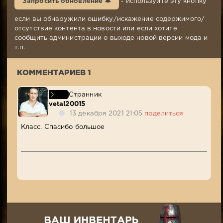
Запросить обновление 🔔
- используйте эту кнопку
2021,
17:46
если вы обнаружили ошибку/искажение содержимого/
Комментариев:
отсутствие контента в новости или если хотите
1
сообщить администрации о выходе новой версии мода и
Просмотров:
т.п.
8
349
КОММЕНТАРИЕВ 1
Странник
vetal20015
13 декабря 2021 21:05
поделиться
Класс. Спасибо большое