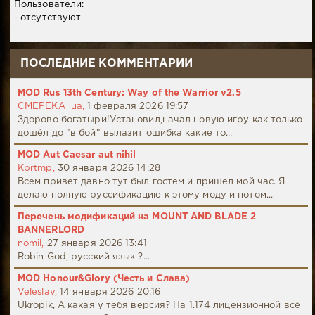
Пользователи:
- отсутствуют
ПОСЛЕДНИЕ КОММЕНТАРИИ
MOD Rus 13th Century: Way of the Warrior v2.5
CMEPEKA_ua,
1 февраля 2026 19:57
Здорово богатыри!Установил,начал новую игру как только
дошёл до "в бой" вылазит ошибка какие то...
MOD Aut Caesar aut nihil
Kprtmp,
30 января 2026 14:28
Всем привет давно тут был гостем и пришел мой час. Я
делаю полную руссификацию к этому моду и потом...
Перечень модификаций на MOUNT AND BLADE 2
BANNERLORD
nomil,
27 января 2026 13:41
Robin God, русский язык ?...
MOD Honour&Glory (Честь и Слава)
Veleslav,
14 января 2026 20:16
Ukropik, А какая у тебя версия? На 1.174 лицензионной всё