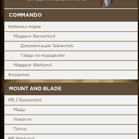
COMMANDO
Фабрика модов
Моддинг Bannerlord
Документация Taleworlds
Гайды по мододелию
Моддинг Warband
Флудилка
MOUNT AND BLADE
MB 2 Bannerlord
Моды
Новости
Патчи
MB Warband