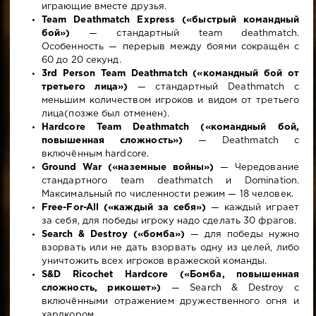
играющие вместе друзья.
Team Deathmatch Express («быстрый командный
бой»)
— стандартный team deathmatch.
Особенность — перерыв между боями сокращён с
60 до 20 секунд.
3rd Person Team Deathmatch («командный бой от
третьего лица»)
— стандартный Deathmatch с
меньшим количеством игроков и видом от третьего
лица(позже был отменен).
Hardcore Team Deathmatch («командный бой,
повышенная сложность»)
— Deathmatch с
включённым hardcore.
Ground War («наземные войны»)
— Чередование
стандартного team deathmatch и Domination.
Максимальный по численности режим — 18 человек.
Free-For-All («каждый за себя»)
— каждый играет
за себя, для победы игроку надо сделать 30 фрагов.
Search & Destroy («бомба»)
— для победы нужно
взорвать или не дать взорвать одну из целей, либо
уничтожить всех игроков вражеской команды.
S&D Ricochet Hardcore («Бомба, повышенная
сложность, рикошет»)
— Search & Destroy с
включёнными отражением дружественного огня и
хардкором.