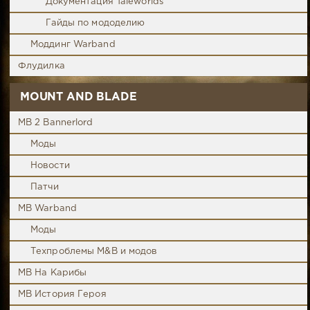
Документация Taleworlds
Гайды по мододелию
Моддинг Warband
Флудилка
MOUNT AND BLADE
MB 2 Bannerlord
Моды
Новости
Патчи
MB Warband
Моды
Техпроблемы M&B и модов
MB На Карибы
MB История Героя