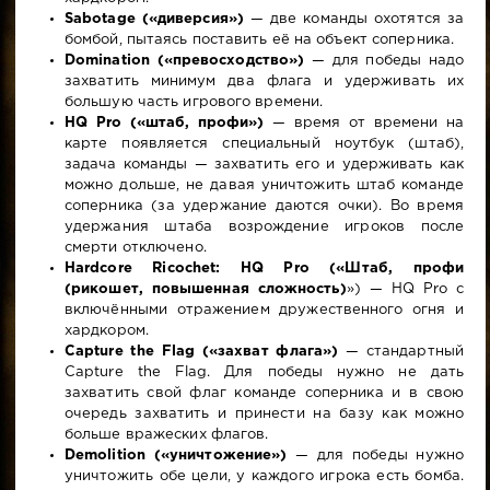
Sabotage («диверсия»)
— две команды охотятся за
бомбой, пытаясь поставить её на объект соперника.
Domination («превосходство»)
— для победы надо
захватить минимум два флага и удерживать их
большую часть игрового времени.
HQ Pro («штаб, профи»)
— время от времени на
карте появляется специальный ноутбук (штаб),
задача команды — захватить его и удерживать как
можно дольше, не давая уничтожить штаб команде
соперника (за удержание даются очки). Во время
удержания штаба возрождение игроков после
смерти отключено.
Hardcore Ricochet: HQ Pro («Штаб, профи
(рикошет, повышенная сложность)
») — HQ Pro с
включёнными отражением дружественного огня и
хардкором.
Capture the Flag («захват флага»)
— стандартный
Capture the Flag. Для победы нужно не дать
захватить свой флаг команде соперника и в свою
очередь захватить и принести на базу как можно
больше вражеских флагов.
Demolition («уничтожение»)
— для победы нужно
уничтожить обе цели, у каждого игрока есть бомба.