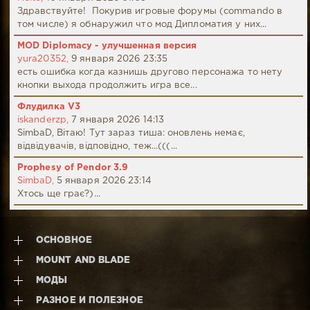
Здравствуйте! Покурив игровые форумы (commando в
том числе) я обнаружил что мод Дипломатия у них...
MOD Diplomacy - улучшенная версия
yura20352,
9 января 2026 23:35
есть ошибка когда казнишь другово персонажа то нету
кнопки выхода продолжить игра все...
Флудилка V3
iskanderzp,
7 января 2026 14:13
SimbaD, Вітаю! Тут зараз тиша: оновлень немає,
відвідувачів, відповідно, теж...(((...
Prophesy of Pendor 3.9
SimbaD,
5 января 2026 23:14
Хтось ще грає?)...
ОСНОВНОЕ
MOUNT AND BLADE
МОДЫ
РАЗНОЕ И ПОЛЕЗНОЕ