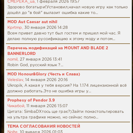
CMEPEKA_ua,
1 февраля 2026 19:57
Здорово богатыри!Установил,начал новую игру как только
дошёл до "в бой" вылазит ошибка какие то...
MOD Aut Caesar aut nihil
Kprtmp,
30 января 2026 14:28
Всем привет давно тут был гостем и пришел мой час. Я
делаю полную руссификацию к этому моду и потом...
Перечень модификаций на MOUNT AND BLADE 2
BANNERLORD
nomil,
27 января 2026 13:41
Robin God, русский язык ?...
MOD Honour&Glory (Честь и Слава)
Veleslav,
14 января 2026 20:16
Ukropik, А какая у тебя версия? На 1.174 лицензионной всё
должно работать.Это не ошибка игры у...
Prophesy of Pendor 3.9
Чикабой,
11 января 2026 15:07
Цитата: SimbaDХтось ще грає?)Зайти понастольгировать
на ультра графике можно, но сейчас полно...
ТЕМА СОГЛАСОВАНИЯ НОВОСТЕЙ
Nolte,
10 января 2026 01:03