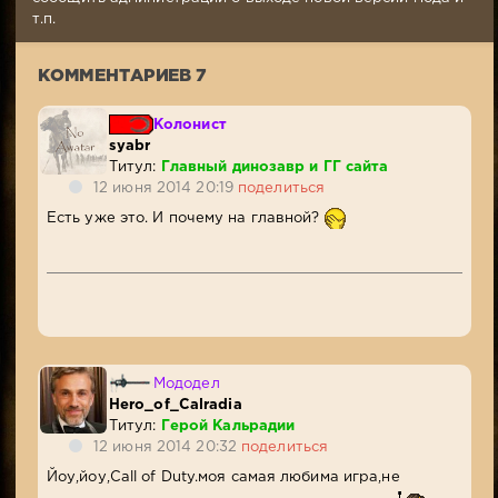
Просмотров:
т.п.
5
500
КОММЕНТАРИЕВ 7
Колонист
syabr
Титул:
Главный динозавр и ГГ сайта
12 июня 2014 20:19
поделиться
Есть уже это. И почему на главной?
Мододел
Hero_of_Calradia
Титул:
Герой Кальрадии
12 июня 2014 20:32
поделиться
Йоу,йоу,Call of Duty.моя самая любима игра,не