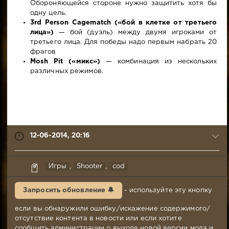
Обороняющейся стороне нужно защитить хотя бы
одну цель.
3rd Person Cagematch («бой в клетке от третьего
лица»)
— бой (дуэль) между двумя игроками от
третьего лица. Для победы надо первым набрать 20
фрагов
Mosh Pit («микс»)
— комбинация из нескольких
различных режимов.
12-06-2014, 20:16
Gut
Игры
,
Shooter
,
cod
12-
06-
Запросить обновление 🔔
- используйте эту кнопку
2014,
20:16
если вы обнаружили ошибку/искажение содержимого/
Комментариев:
отсутствие контента в новости или если хотите
7
сообщить администрации о выходе новой версии мода и