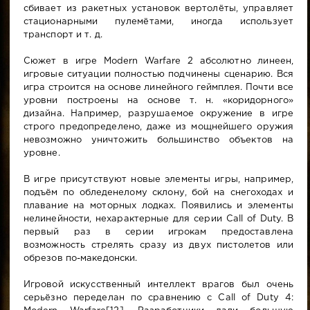
сбивает из ракетных установок вертолёты, управляет
стационарными пулемётами, иногда использует
транспорт и т. д.
Сюжет в игре Modern Warfare 2 абсолютно линеен,
игровые ситуации полностью подчинены сценарию. Вся
игра строится на основе линейного геймплея. Почти все
уровни построены на основе т. н. «коридорного»
дизайна. Например, разрушаемое окружение в игре
строго предопределено, даже из мощнейшего оружия
невозможно уничтожить большинство объектов на
уровне.
В игре присутствуют новые элементы игры, например,
подъём по обледенелому склону, бой на снегоходах и
плавание на моторных лодках. Появились и элементы
нелинейности, нехарактерные для серии Call of Duty. В
первый раз в серии игрокам предоставлена
возможность стрелять сразу из двух пистолетов или
обрезов по-македонски.
Игровой искусственный интеллект врагов был очень
серьёзно переделан по сравнению с Call of Duty 4: