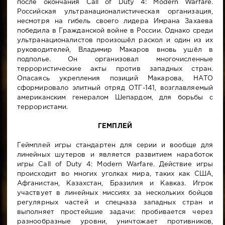
после окончания Call of Duty 4: Modern Warfare.
Российская ультранационалистическая организация,
несмотря на гибель своего лидера Имрана Захаева
победила в Гражданской войне в России. Однако среди
ультранационалистов произошёл раскол и один из их
руководителей, Владимир Макаров вновь ушёл в
подполье. Он организовал многочисленные
террористические акты против западных стран.
Опасаясь укрепления позиций Макарова, НАТО
сформировало элитный отряд ОТГ-141, возглавляемый
американским генералом Шепардом, для борьбы с
террористами.
ГЕМПЛЕЙ
Геймплей игры стандартен для серии и вообще для
линейных шутеров и является развитием наработок
игры Call of Duty 4: Modern Warfare. Действие игры
происходит во многих уголках мира, таких как США,
Афганистан, Казахстан, Бразилия и Кавказ. Игрок
участвует в линейных миссиях за нескольких бойцов
регулярных частей и спецназа западных стран и
выполняет простейшие задачи: пробивается через
разнообразные уровни, уничтожает противников,