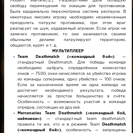
Modern Warfare[12]. Разработчики дали большую
свободу перемещения по локации для противников.
Была кардинально пересмотрена система респауна. В
некоторых миссиях игроку необходимо незамеченным
преодолеть патрули противника; при этом враг
реагирует на шум, издаваемый игроком. Если игрок не
замечен противником, то они занимаются своими
обычными делами: патрулируют территорию,
общаются, курят и т. д.
МУЛЬТИПЛЕЕР
Team Deathmatch («командный бой»)
—
стандартный Deathmatch. Для победы команде
необходимо набрать определённое количество
очков — 7500, очки начисляются за убийство игрока
из команды соперника, одно убийство — 100 очков.
Если за назначенное время ни одна команда не
достигнет необходимого результата, победа
начисляется за простое большинство в счёте.
Особенность — возможность участия в команде
отрядов, состоящих из друзей.
Mercenaries Team Deathmatch («командный бой,
наёмники»)
— стандартный team deathmatch,
правила те же, что и в режиме Team
Deathmatch
(«командный бой»)
, особенность — запрещены