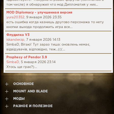
том числе) я обнаружил что мод Дипломатия у них...
MOD Diplomacy - улучшенная версия
yura20352,
9 января 2026 23:35
есть ошибка когда казнишь другово персонажа то нету
кнопки выхода продолжить игра все...
Флудилка V3
iskanderzp,
7 января 2026 14:13
SimbaD, Вітаю! Тут зараз тиша: оновлень немає,
відвідувачів, відповідно, теж...(((...
Prophesy of Pendor 3.9
SimbaD,
5 января 2026 23:14
Хтось ще грає?)...
ОСНОВНОЕ
MOUNT AND BLADE
МОДЫ
РАЗНОЕ И ПОЛЕЗНОЕ