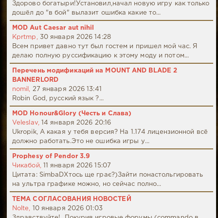
Здорово богатыри!Установил,начал новую игру как только
дошёл до "в бой" вылазит ошибка какие то...
MOD Aut Caesar aut nihil
Kprtmp,
30 января 2026 14:28
Всем привет давно тут был гостем и пришел мой час. Я
делаю полную руссификацию к этому моду и потом...
Перечень модификаций на MOUNT AND BLADE 2
BANNERLORD
nomil,
27 января 2026 13:41
Robin God, русский язык ?...
MOD Honour&Glory (Честь и Слава)
Veleslav,
14 января 2026 20:16
Ukropik, А какая у тебя версия? На 1.174 лицензионной всё
должно работать.Это не ошибка игры у...
Prophesy of Pendor 3.9
Чикабой,
11 января 2026 15:07
Цитата: SimbaDХтось ще грає?)Зайти понастольгировать
на ультра графике можно, но сейчас полно...
ТЕМА СОГЛАСОВАНИЯ НОВОСТЕЙ
Nolte,
10 января 2026 01:03
Здравствуйте! Покурив игровые форумы (commando в