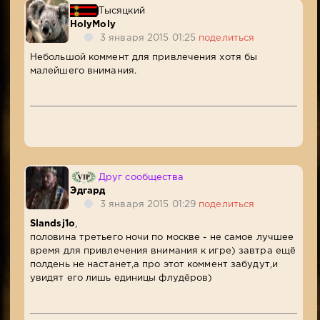
Тысяцкий
HolyMoly
3 января 2015 01:25
поделиться
Небольшой коммент для привлечения хотя бы
малейшего внимания.
Друг сообщества
Эдгард
3 января 2015 01:29
поделиться
Slandsj1o
,
половина третьего ночи по москве - не самое лучшее
время для привлечения внимания к игре) завтра ещё
полдень не настанет,а про этот коммент забудут,и
увидят его лишь единицы флудёров)