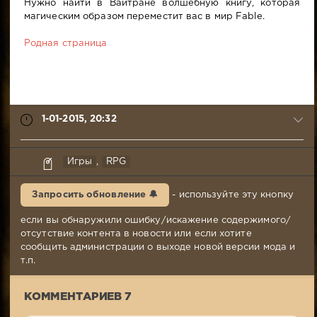
Нужно найти в Вайтране волшебную книгу, которая
магическим образом переместит вас в мир Fable.
Родная страница
1-01-2015, 20:32
HolyMoly
Игры
,
RPG
1-
01-
Запросить обновление 🔔
- используйте эту кнопку
2015,
20:32
если вы обнаружили ошибку/искажение содержимого/
Комментариев:
отсутствие контента в новости или если хотите
7
сообщить администрации о выходе новой версии мода и
Просмотров:
т.п.
7
293
КОММЕНТАРИЕВ 7