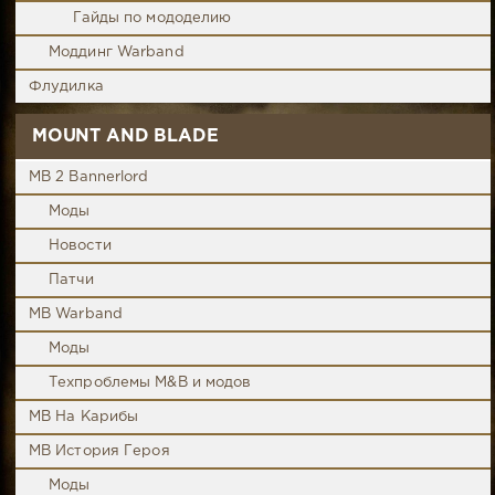
Гайды по мододелию
Моддинг Warband
Флудилка
MOUNT AND BLADE
MB 2 Bannerlord
Моды
Новости
Патчи
MB Warband
Моды
Техпроблемы M&B и модов
MB На Карибы
MB История Героя
Моды