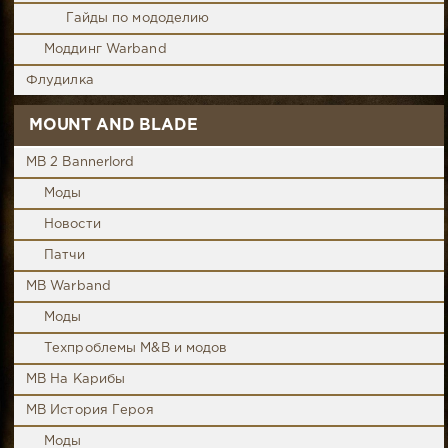
Гайды по мододелию
Моддинг Warband
Флудилка
MOUNT AND BLADE
MB 2 Bannerlord
Моды
Новости
Патчи
MB Warband
Моды
Техпроблемы M&B и модов
MB На Карибы
MB История Героя
Моды