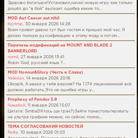
Здорово богатыри!Установил,начал новую игру как только
дошёл до "в бой" вылазит ошибка какие то...
MOD Aut Caesar aut nihil
Kprtmp,
30 января 2026 14:28
Всем привет давно тут был гостем и пришел мой час. Я
делаю полную руссификацию к этому моду и потом...
Перечень модификаций на MOUNT AND BLADE 2
BANNERLORD
nomil,
27 января 2026 13:41
Robin God, русский язык ?...
MOD Honour&Glory (Честь и Слава)
Veleslav,
14 января 2026 20:16
Ukropik, А какая у тебя версия? На 1.174 лицензионной всё
должно работать.Это не ошибка игры у...
Prophesy of Pendor 3.9
Чикабой,
11 января 2026 15:07
Цитата: SimbaDХтось ще грає?)Зайти понастольгировать
на ультра графике можно, но сейчас полно...
ТЕМА СОГЛАСОВАНИЯ НОВОСТЕЙ
Nolte,
10 января 2026 01:03