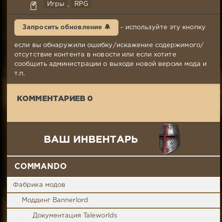
Генрих
Игры
,
RPG
Вольфэнштейн
23-
Запросить обновление 🔔
- используйте эту кнопку
10-
2021,
если вы обнаружили ошибку/искажение содержимого/
09:56
отсутствие контента в новости или если хотите
Комментариев:
сообщить администрации о выходе новой версии мода и
0
т.п.
Просмотров:
2
КОММЕНТАРИЕВ 0
221
COMMANDO
Фабрика модов
Моддинг Bannerlord
Документация Taleworlds