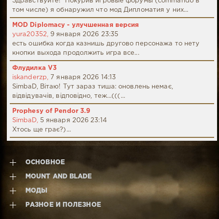
Здравствуйте! Покурив игровые форумы (commando в
том числе) я обнаружил что мод Дипломатия у них...
MOD Diplomacy - улучшенная версия
yura20352,
9 января 2026 23:35
есть ошибка когда казнишь другово персонажа то нету
кнопки выхода продолжить игра все...
Флудилка V3
iskanderzp,
7 января 2026 14:13
SimbaD, Вітаю! Тут зараз тиша: оновлень немає,
відвідувачів, відповідно, теж...(((...
Prophesy of Pendor 3.9
SimbaD,
5 января 2026 23:14
Хтось ще грає?)...
ОСНОВНОЕ
MOUNT AND BLADE
МОДЫ
РАЗНОЕ И ПОЛЕЗНОЕ