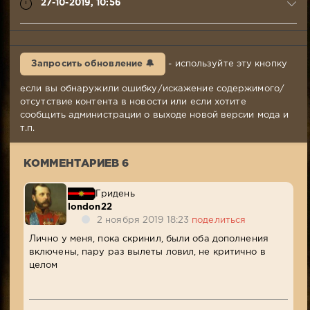
27-10-2019, 10:56
london22
27-
Запросить обновление 🔔
- используйте эту кнопку
10-
2019,
если вы обнаружили ошибку/искажение содержимого/
10:56
отсутствие контента в новости или если хотите
Комментариев:
сообщить администрации о выходе новой версии мода и
6
т.п.
Просмотров:
3
КОММЕНТАРИЕВ 6
080
Гридень
london22
2 ноября 2019 18:23
поделиться
Лично у меня, пока скринил, были оба дополнения
включены, пару раз вылеты ловил, не критично в
целом