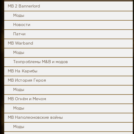
MB 2 Bannerlord
Моды
Новости
Патчи
MB Warband
Моды
Техпроблемы M&B и модов
MB На Карибы
MB История Героя
Моды
MB Огнём и Мечом
Моды
MB Наполеоновские войны
Моды