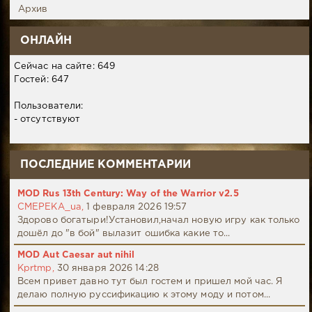
Архив
ОНЛАЙН
Сейчас на сайте: 649
Гостей: 647
Пользователи:
- отсутствуют
ПОСЛЕДНИЕ КОММЕНТАРИИ
MOD Rus 13th Century: Way of the Warrior v2.5
CMEPEKA_ua,
1 февраля 2026 19:57
Здорово богатыри!Установил,начал новую игру как только
дошёл до "в бой" вылазит ошибка какие то...
MOD Aut Caesar aut nihil
Kprtmp,
30 января 2026 14:28
Всем привет давно тут был гостем и пришел мой час. Я
делаю полную руссификацию к этому моду и потом...