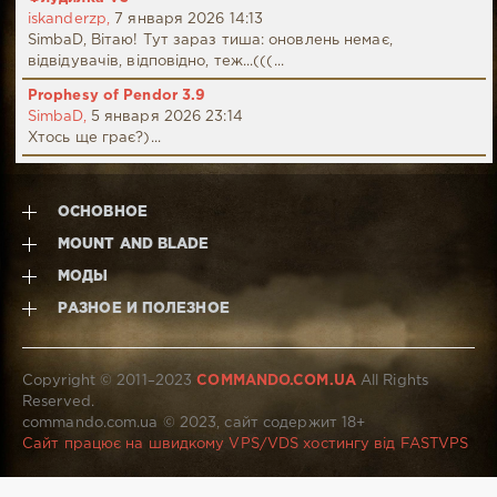
iskanderzp,
7 января 2026 14:13
SimbaD, Вітаю! Тут зараз тиша: оновлень немає,
відвідувачів, відповідно, теж...(((...
Prophesy of Pendor 3.9
SimbaD,
5 января 2026 23:14
Хтось ще грає?)...
ОСНОВНОЕ
MOUNT AND BLADE
МОДЫ
РАЗНОЕ И ПОЛЕЗНОЕ
Copyright © 2011–2023
COMMANDO.COM.UA
All Rights
Reserved.
commando.com.ua © 2023, сайт содержит 18+
Сайт працює на швидкому VPS/VDS хостингу від FASTVPS