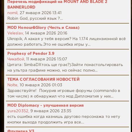
Перечень модификаций на MOUNT AND BLADE 2
BANNERLORD
nomil,
27 января 2026 13:41
Robin God, русский язык ?...
MOD Honour&Glory (Честь и Слава)
Veleslav,
14 января 2026 20:16
Ukropik, А какая у тебя версия? На 1.174 лицензионной всё
должно работать.Это не ошибка игры у...
Prophesy of Pendor 3.9
Чикабой,
11 января 2026 15:07
Цитата: SimbaDХтось ще грає?)Зайти понастольгировать
на ультра графике можно, но сейчас полно...
ТЕМА СОГЛАСОВАНИЯ НОВОСТЕЙ
Nolte,
10 января 2026 01:03
Здравствуйте! Покурив игровые форумы (commando в
том числе) я обнаружил что мод Дипломатия у них...
MOD Diplomacy - улучшенная версия
yura20352,
9 января 2026 23:35
есть ошибка когда казнишь другово персонажа то нету
кнопки выхода продолжить игра все...
Флудилка V3