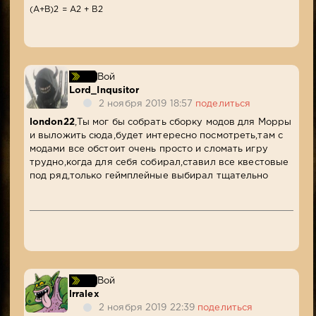
(A+B)2 = A2 + B2
Вой
Lord_Inqusitor
2 ноября 2019 18:57
поделиться
london22
,Ты мог бы собрать сборку модов для Морры
и выложить сюда,будет интересно посмотреть,там с
модами все обстоит очень просто и сломать игру
трудно,когда для себя собирал,ставил все квестовые
под ряд,только геймплейные выбирал тщательно
Вой
lrralex
2 ноября 2019 22:39
поделиться