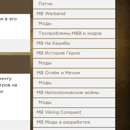
Патчи
MB Warband
м в его
Моды
Техпроблемы M&B и модов
MB На Карибы
MB История Героя
Моды
MB Огнём и Мечом
мечту
Моды
тров на
 и
MB Наполеоновские войны
Моды
MB Viking Conquest
MB Моды в разработке