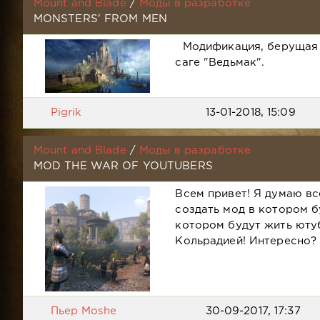
Mount and Blade
/
Моды в разработке
MONSTERS' FROM MEN
Модификация, берущая в
саге "Ведьмак".
Pigrik
13-01-2018, 15:09
Mount and Blade
/
Моды в разработке
MOD THE WAR OF YOUTUBERS
Всем привет! Я думаю вс
создать мод в котором б
котором будут жить юту
Кольрадией! Интересно? 
Пьер Moshe
30-09-2017, 17:37