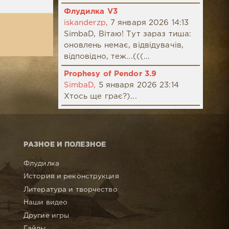
Флудилка V3
iskanderzp,
7 января 2026 14:13
SimbaD, Вітаю! Тут зараз тиша:
оновлень немає, відвідувачів,
відповідно, теж...(((...
Prophesy of Pendor 3.9
SimbaD,
5 января 2026 23:14
Хтось ще грає?)...
РАЗНОЕ И ПОЛЕЗНОЕ
Флудилка
История и реконструкция
Литература и творчество
Наши видео
Другие игры
Гайды