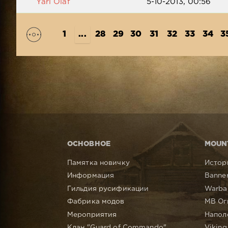
Yarl Olaf
5-10-2013, 00:56
1
...
28
29
30
31
32
33
34
3
ОСНОВНОЕ
MOUN
Памятка новичку
Истор
Информация
Banner
Гильдия русификации
Warba
Фабрика модов
MB Ог
Мероприятия
Напол
Клан "Guard of Commando"
Viking