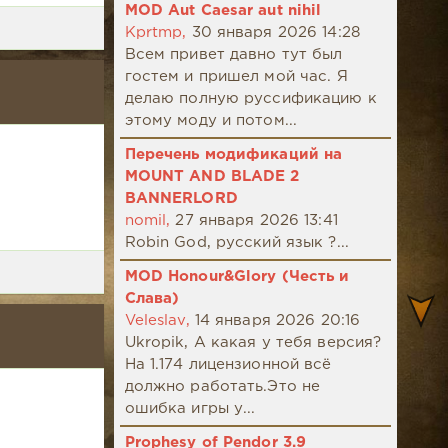
MOD Aut Caesar aut nihil
Kprtmp,
30 января 2026 14:28
Всем привет давно тут был
гостем и пришел мой час. Я
делаю полную руссификацию к
этому моду и потом...
Перечень модификаций на
MOUNT AND BLADE 2
BANNERLORD
nomil,
27 января 2026 13:41
Robin God, русский язык ?...
MOD Honour&Glory (Честь и
Слава)
Veleslav,
14 января 2026 20:16
Ukropik, А какая у тебя версия?
На 1.174 лицензионной всё
должно работать.Это не
ошибка игры у...
Prophesy of Pendor 3.9