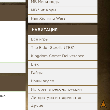
MB Мини моды
MB Чит-коды
Han Xiongnu Wars
НАВИГАЦИЯ
Все игры
The Elder Scrolls (TES)
Kingdom Come: Deliverance
Elex
Гайды
Наши видео
История и реконструкция
ных
Литература и творчество
Архив