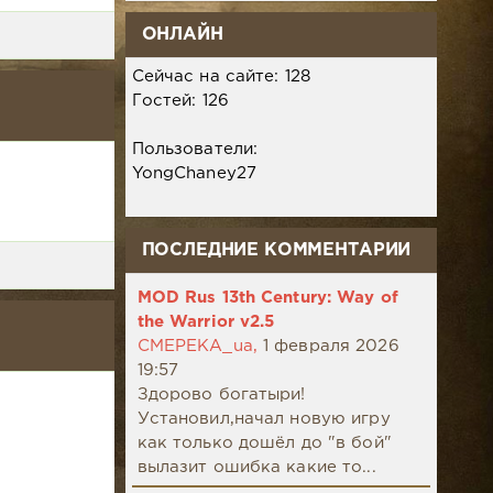
ОНЛАЙН
Сейчас на сайте: 128
Гостей: 126
Пользователи:
YongChaney27
ПОСЛЕДНИЕ КОММЕНТАРИИ
MOD Rus 13th Century: Way of
the Warrior v2.5
CMEPEKA_ua,
1 февраля 2026
19:57
Здорово богатыри!
Установил,начал новую игру
как только дошёл до "в бой"
вылазит ошибка какие то...