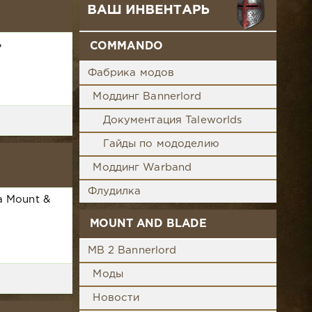
ь
COMMANDO
Фабрика модов
Моддинг Bannerlord
Документация Taleworlds
Гайды по мододелию
Моддинг Warband
Флудилка
а Mount &
MOUNT AND BLADE
MB 2 Bannerlord
Моды
Новости