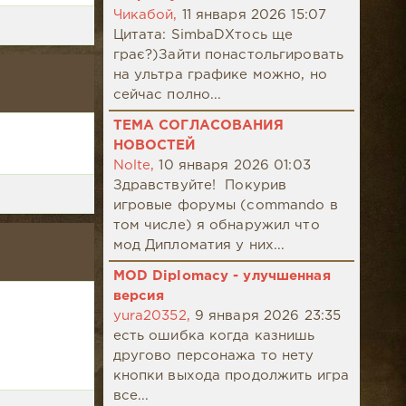
Чикабой,
11 января 2026 15:07
Цитата: SimbaDХтось ще
грає?)Зайти понастольгировать
на ультра графике можно, но
сейчас полно...
ТЕМА СОГЛАСОВАНИЯ
НОВОСТЕЙ
Nolte,
10 января 2026 01:03
Здравствуйте! Покурив
игровые форумы (commando в
том числе) я обнаружил что
мод Дипломатия у них...
MOD Diplomacy - улучшенная
версия
yura20352,
9 января 2026 23:35
есть ошибка когда казнишь
другово персонажа то нету
кнопки выхода продолжить игра
все...