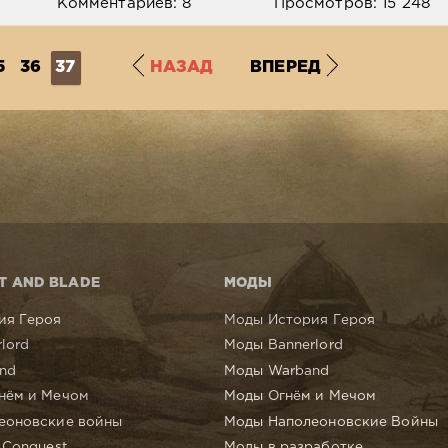
Комментариев: 8
Просмотров: 15 248
5
36
37
НАЗАД
ВПЕРЕД
T AND BLADE
МОДЫ
ия Героя
Моды История Героя
lord
Моды Bannerlord
nd
Моды Warband
нём и Мечом
Моды Огнём и Мечом
еоновские войны
Моды Наполеоновские Войны
 Conquest
Моды в разработке