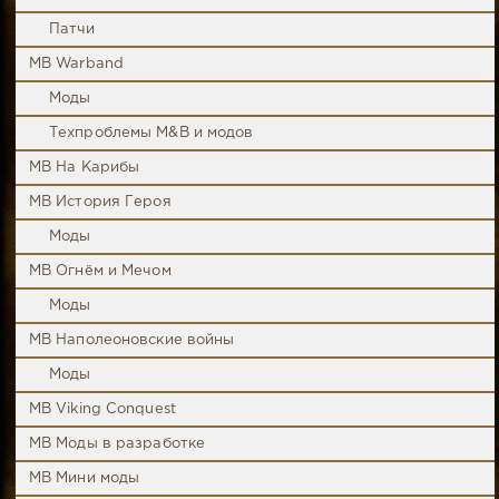
Патчи
MB Warband
Моды
Техпроблемы M&B и модов
MB На Карибы
MB История Героя
Моды
MB Огнём и Мечом
Моды
MB Наполеоновские войны
Моды
MB Viking Conquest
MB Моды в разработке
MB Мини моды