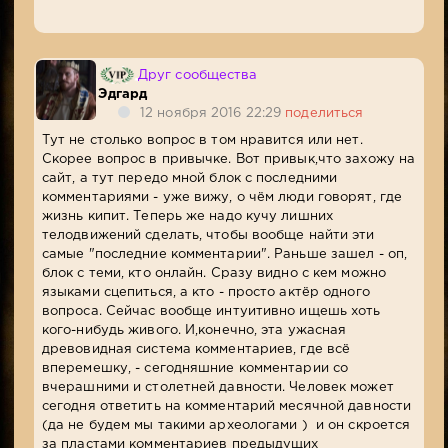
Друг сообщества
Эдгард
12 ноября 2016 22:29
поделиться
Тут не столько вопрос в том нравится или нет.
Скорее вопрос в привычке. Вот привык,что захожу на
сайт, а тут передо мной блок с последними
комментариями - уже вижу, о чём люди говорят, где
жизнь кипит. Теперь же надо кучу лишних
телодвижений сделать, чтобы вообще найти эти
самые "последние комментарии". Раньше зашел - оп,
блок с теми, кто онлайн. Сразу видно с кем можно
языками сцепиться, а кто - просто актёр одного
вопроса. Сейчас вообще интуитивно ищешь хоть
кого-нибудь живого. И,конечно, эта ужасная
древовидная система комментариев, где всё
вперемешку, - сегодняшние комментарии со
вчерашними и столетней давности. Человек может
сегодня ответить на комментарий месячной давности
(да не будем мы такими археологами ) и он скроется
за пластами комментариев предыдущих