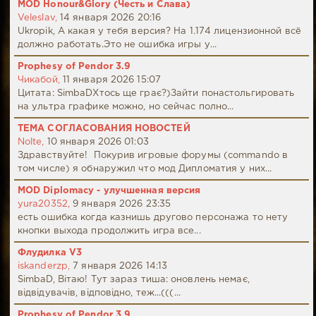
MOD Honour&Glory (Честь и Слава)
Veleslav,
14 января 2026 20:16
Ukropik, А какая у тебя версия? На 1.174 лицензионной всё
должно работать.Это не ошибка игры у...
Prophesy of Pendor 3.9
Чикабой,
11 января 2026 15:07
Цитата: SimbaDХтось ще грає?)Зайти понастольгировать
на ультра графике можно, но сейчас полно...
ТЕМА СОГЛАСОВАНИЯ НОВОСТЕЙ
Nolte,
10 января 2026 01:03
Здравствуйте! Покурив игровые форумы (commando в
том числе) я обнаружил что мод Дипломатия у них...
MOD Diplomacy - улучшенная версия
yura20352,
9 января 2026 23:35
есть ошибка когда казнишь другово персонажа то нету
кнопки выхода продолжить игра все...
Флудилка V3
iskanderzp,
7 января 2026 14:13
SimbaD, Вітаю! Тут зараз тиша: оновлень немає,
відвідувачів, відповідно, теж...(((...
Prophesy of Pendor 3.9