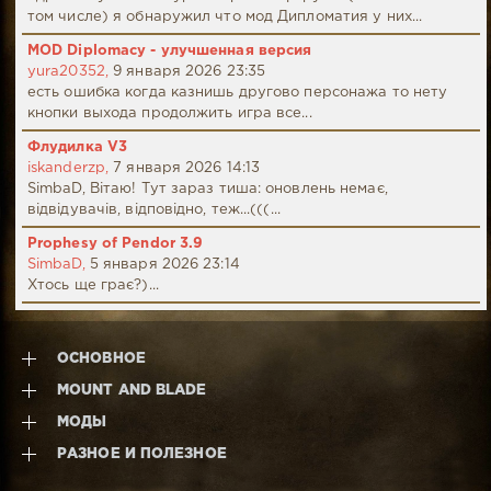
том числе) я обнаружил что мод Дипломатия у них...
MOD Diplomacy - улучшенная версия
yura20352,
9 января 2026 23:35
есть ошибка когда казнишь другово персонажа то нету
кнопки выхода продолжить игра все...
Флудилка V3
iskanderzp,
7 января 2026 14:13
SimbaD, Вітаю! Тут зараз тиша: оновлень немає,
відвідувачів, відповідно, теж...(((...
Prophesy of Pendor 3.9
SimbaD,
5 января 2026 23:14
Хтось ще грає?)...
ОСНОВНОЕ
MOUNT AND BLADE
МОДЫ
РАЗНОЕ И ПОЛЕЗНОЕ