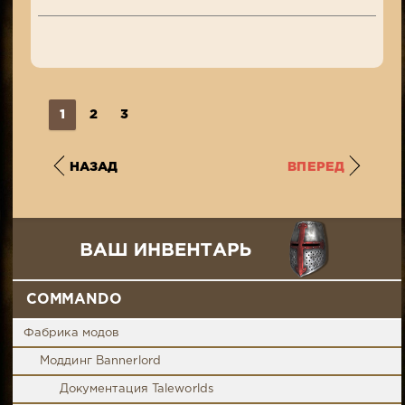
1
2
3
НАЗАД
ВПЕРЕД
COMMANDO
Фабрика модов
Моддинг Bannerlord
Документация Taleworlds