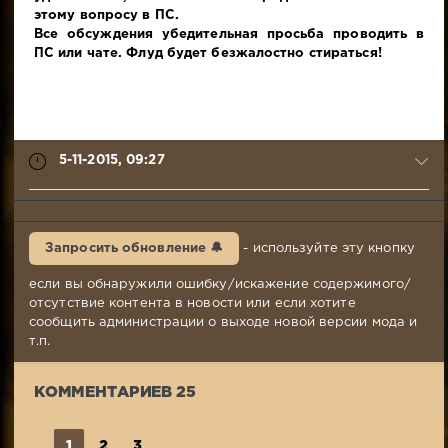
этому вопросу в ПС.
Все обсуждения убедительная просьба проводить в
ПС или чате. Флуд будет безжалостно стираться!
5-11-2015, 09:27
syabr
5-
Запросить обновление 🔔
- используйте эту кнопку
11-
2015,
если вы обнаружили ошибку/искажение содержимого/
09:27
отсутствие контента в новости или если хотите
Комментариев:
сообщить администрации о выходе новой версии мода и
25
т.п.
Просмотров:
9
КОММЕНТАРИЕВ 25
698
1
2
3