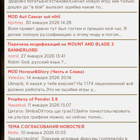
Здорово богатыри!Установил,начал новую игру как только
дошёл до "в бой" вылазит ошибка какие то...
MOD Aut Caesar aut nihil
Kprtmp,
30 января 2026 14:28
Всем привет давно тут был гостем и пришел мой час. Я
делаю полную руссификацию к этому моду и потом...
Перечень модификаций на MOUNT AND BLADE 2
BANNERLORD
nomil,
27 января 2026 13:41
Robin God, русский язык ?...
MOD Honour&Glory (Честь и Слава)
Veleslav,
14 января 2026 20:16
Ukropik, А какая у тебя версия? На 1.174 лицензионной всё
должно работать.Это не ошибка игры у...
Prophesy of Pendor 3.9
Чикабой,
11 января 2026 15:07
Цитата: SimbaDХтось ще грає?)Зайти понастольгировать
на ультра графике можно, но сейчас полно...
ТЕМА СОГЛАСОВАНИЯ НОВОСТЕЙ
Nolte,
10 января 2026 01:03
Здравствуйте! Покурив игровые форумы (commando в