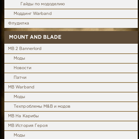
Гайды по мододелию
Моддинг Warband
Флудилка
MOUNT AND BLADE
MB 2 Bannerlord
Моды
Новости
Патчи
MB Warband
Моды
Техпроблемы M&B и модов
MB На Карибы
MB История Героя
Моды