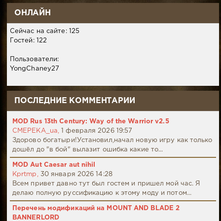
ОНЛАЙН
Сейчас на сайте: 125
Гостей: 122
Пользователи:
YongChaney27
ПОСЛЕДНИЕ КОММЕНТАРИИ
MOD Rus 13th Century: Way of the Warrior v2.5
CMEPEKA_ua,
1 февраля 2026 19:57
Здорово богатыри!Установил,начал новую игру как только
дошёл до "в бой" вылазит ошибка какие то...
MOD Aut Caesar aut nihil
Kprtmp,
30 января 2026 14:28
Всем привет давно тут был гостем и пришел мой час. Я
делаю полную руссификацию к этому моду и потом...
Перечень модификаций на MOUNT AND BLADE 2
BANNERLORD