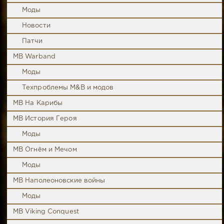
Моды
Новости
Патчи
MB Warband
Моды
Техпроблемы M&B и модов
MB На Карибы
MB История Героя
Моды
MB Огнём и Мечом
Моды
MB Наполеоновские войны
Моды
MB Viking Conquest