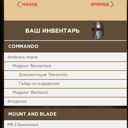
НАЗАД
ВПЕРЕД
COMMANDO
Фабрика модов
Моддинг Bannerlord
Документация Taleworlds
Гайды по мододелию
Моддинг Warband
Флудилка
MOUNT AND BLADE
MB 2 Bannerlord