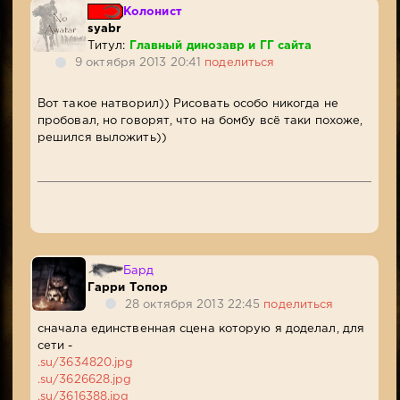
Колонист
syabr
Титул:
Главный динозавр и ГГ сайта
9 октября 2013 20:41
поделиться
Вот такое натворил)) Рисовать особо никогда не
пробовал, но говорят, что на бомбу всё таки похоже,
решился выложить))
Бард
Гарри Топор
28 октября 2013 22:45
поделиться
сначала единственная сцена которую я доделал, для
сети -
.su/3634820.jpg
.su/3626628.jpg
.su/3616388.jpg