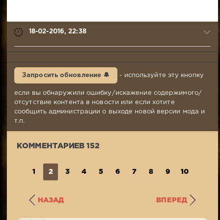
18-02-2016, 22:38
syabr
18-
Запросить обновление 🔔
- используйте эту кнопку
02-
2016,
если вы обнаружили ошибку/искажение содержимого/
22:38
отсутствие контента в новости или если хотите
Комментариев:
сообщить администрации о выходе новой версии мода и
152
т.п.
Просмотров:
4
КОММЕНТАРИЕВ 152
353
1
2
3
4
5
6
7
8
9
10
...
1
НАЗАД
ВПЕРЕД