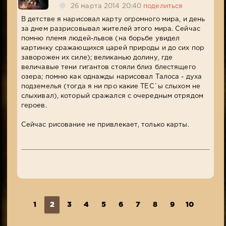
26 марта 2014 20:40
поделиться
В детстве я нарисовал карту огромного мира, и день
за днем разрисовывал жителей этого мира. Сейчас
помню племя людей-львов (на борьбе увидел
картинку сражающихся царей природы и до сих пор
заворожен их силе); великанью долину, где
величавые тени гигантов стояли близ блестящего
озера; помню как однажды нарисовал Талоса - духа
подземелья (тогда я ни про какие ТЕС`ы слыхом не
слыхивал), который сражался с очередным отрядом
героев.
Сейчас рисование не привлекает, только карты.
1
2
3
4
5
6
7
8
9
10
...
1