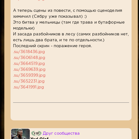
А теперь сцены из повести, с помощью сценоделия
химичил (Сябру уже показывал) :)
Это битва у мельницы (там где трава и бутафорные
модельки)
И засада разбойников в лесу (самих разбойников нет,
есть лишь два брата, и те по отдельности.)
Последний скрин - поражение героя.
.su/3618436.jpg
.su/3606148.jpg
.su/3664519.jpg
.su/3669639.jpg
.su/3659399.jpg
.su/3652231.jpg
.su/3641991.jpg
Друг сообщества