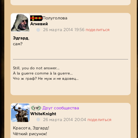
Полуголова
Агневий
26 марта 2014 19:56
поделиться
Эдгард
,
сам?
Still, you do not answer...
À la guerre comme à la guerre...
Что ж граф? Не муж и не вдовец...
Друг сообщества
WhiteKnight
26 марта 2014 20:04
поделиться
Красота, Эдгард!
Чёткий рисунок!