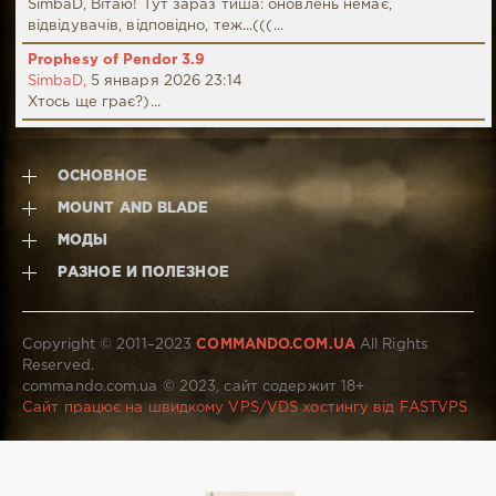
SimbaD, Вітаю! Тут зараз тиша: оновлень немає,
відвідувачів, відповідно, теж...(((...
Prophesy of Pendor 3.9
SimbaD,
5 января 2026 23:14
Хтось ще грає?)...
ОСНОВНОЕ
MOUNT AND BLADE
МОДЫ
РАЗНОЕ И ПОЛЕЗНОЕ
Copyright © 2011–2023
COMMANDO.COM.UA
All Rights
Reserved.
commando.com.ua © 2023, сайт содержит 18+
Сайт працює на швидкому VPS/VDS хостингу від FASTVPS