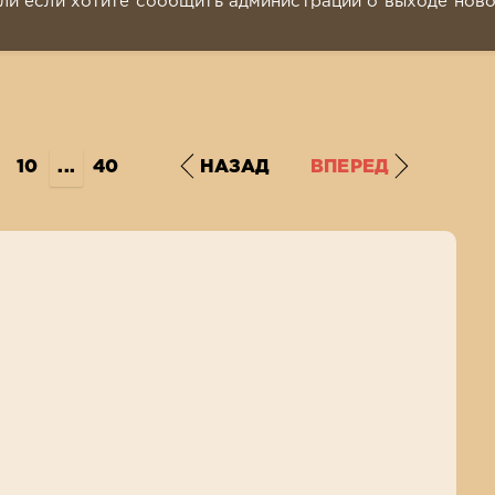
ли если хотите сообщить администрации о выходе нов
10
...
40
НАЗАД
ВПЕРЕД