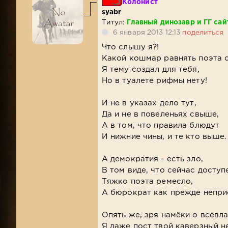
Колонист
syabr
Титул:
Главный динозавр и ГГ сай
6 января 2013 12:13
поделиться
Что слышу я?!
Какой кошмар равнять поэта с
Я тему создал для тебя,
Но в туалете рифмы нету!
И не в указах дело тут,
Да и не в повеленьях свыше,
А в том, что правила блюдут
И нижние чины, и те кто выше.
А демократия - есть зло,
В том виде, что сейчас доступ
Тяжко поэта ремесло,
А бюрократ как прежде непри
Опять же, зря намёки о всевла
Я даже пост твой каверзный не