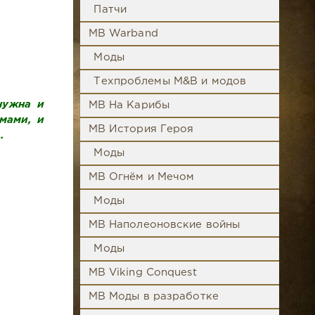
Патчи
MB Warband
Моды
Техпроблемы M&B и модов
нужна и
MB На Карибы
мами, и
MB История Героя
.
Моды
MB Огнём и Мечом
Моды
MB Наполеоновские войны
Моды
MB Viking Conquest
MB Моды в разработке