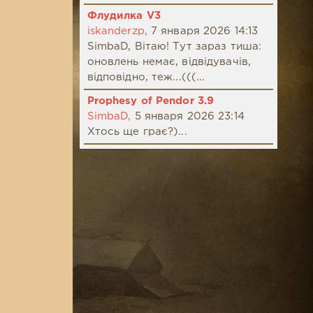
Флудилка V3
iskanderzp,
7 января 2026 14:13
SimbaD, Вітаю! Тут зараз тиша:
оновлень немає, відвідувачів,
відповідно, теж...(((...
Prophesy of Pendor 3.9
SimbaD,
5 января 2026 23:14
Хтось ще грає?)...