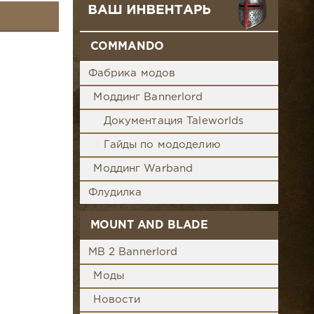
COMMANDO
Фабрика модов
Моддинг Bannerlord
Документация Taleworlds
Гайды по мододелию
Моддинг Warband
Флудилка
MOUNT AND BLADE
MB 2 Bannerlord
Моды
Новости