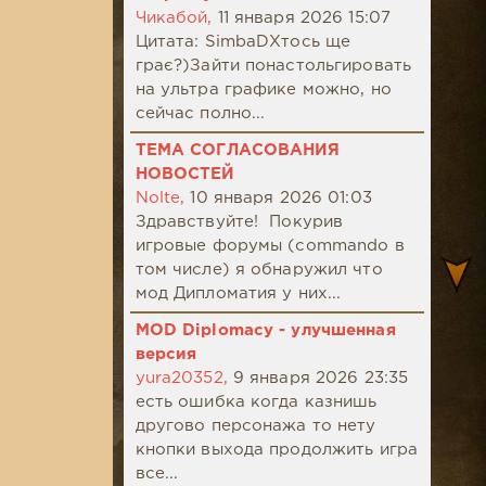
Чикабой,
11 января 2026 15:07
Цитата: SimbaDХтось ще
грає?)Зайти понастольгировать
на ультра графике можно, но
сейчас полно...
ТЕМА СОГЛАСОВАНИЯ
НОВОСТЕЙ
Nolte,
10 января 2026 01:03
Здравствуйте! Покурив
игровые форумы (commando в
том числе) я обнаружил что
мод Дипломатия у них...
MOD Diplomacy - улучшенная
версия
yura20352,
9 января 2026 23:35
есть ошибка когда казнишь
другово персонажа то нету
кнопки выхода продолжить игра
все...