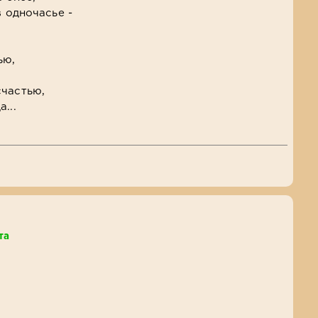
в одночасье -
ью,
счастью,
...
та