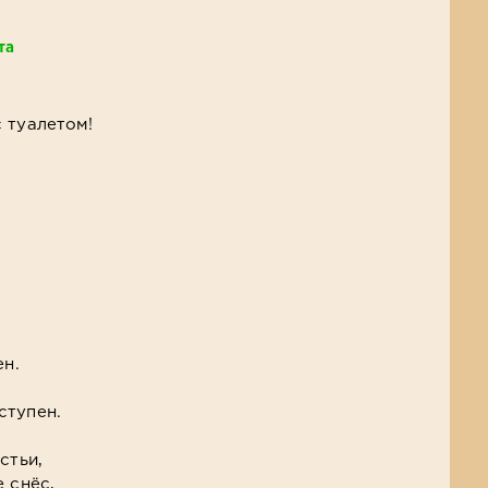
та
 туалетом!
ен.
ступен.
стьи,
 снёс,