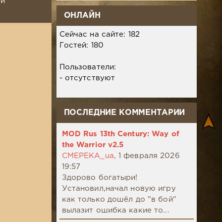
ой
ОНЛАЙН
Сейчас на сайте: 182
Гостей: 180
Пользователи:
- отсутствуют
ПОСЛЕДНИЕ КОММЕНТАРИИ
MOD Rus 13th Century: Way of
the Warrior v2.5
CMEPEKA_ua,
1 февраля 2026
19:57
Здорово богатыри!
Установил,начал новую игру
как только дошёл до "в бой"
вылазит ошибка какие то...