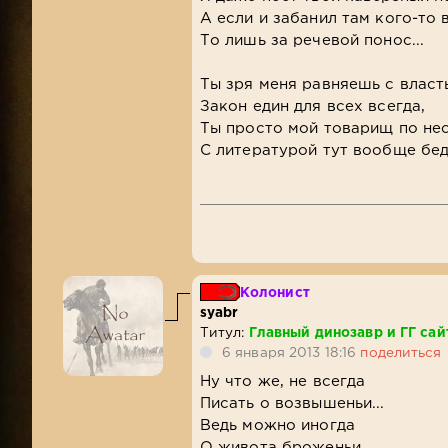
А если и забанил там кого-то 
То лишь за речевой понос...
Ты зря меня равняешь с власт
Закон един для всех всегда,
Ты просто мой товарищ по не
С литературой тут вообще беда
Колонист
syabr
Титул:
Главный динозавр и ГГ сай
6 января 2013 18:16
поделиться
Ну что же, не всегда
Писать о возвышеньи...
Ведь можно иногда
О живота броженьи.