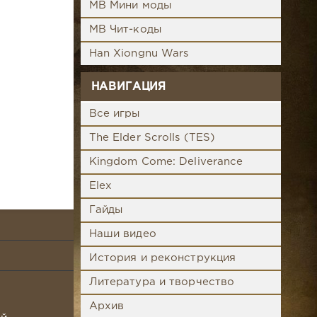
MB Мини моды
MB Чит-коды
Han Xiongnu Wars
НАВИГАЦИЯ
Все игры
The Elder Scrolls (TES)
Kingdom Come: Deliverance
Elex
Гайды
Наши видео
История и реконструкция
Литература и творчество
Архив