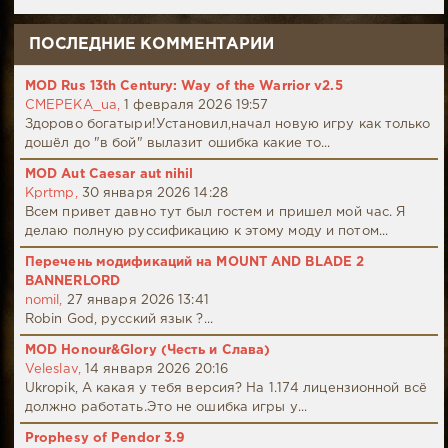
ПОСЛЕДНИЕ КОММЕНТАРИИ
MOD Rus 13th Century: Way of the Warrior v2.5
CMEPEKA_ua,
1 февраля 2026 19:57
Здорово богатыри!Установил,начал новую игру как только
дошёл до "в бой" вылазит ошибка какие то...
MOD Aut Caesar aut nihil
Kprtmp,
30 января 2026 14:28
Всем привет давно тут был гостем и пришел мой час. Я
делаю полную руссификацию к этому моду и потом...
Перечень модификаций на MOUNT AND BLADE 2
BANNERLORD
nomil,
27 января 2026 13:41
Robin God, русский язык ?...
MOD Honour&Glory (Честь и Слава)
Veleslav,
14 января 2026 20:16
Ukropik, А какая у тебя версия? На 1.174 лицензионной всё
должно работать.Это не ошибка игры у...
Prophesy of Pendor 3.9