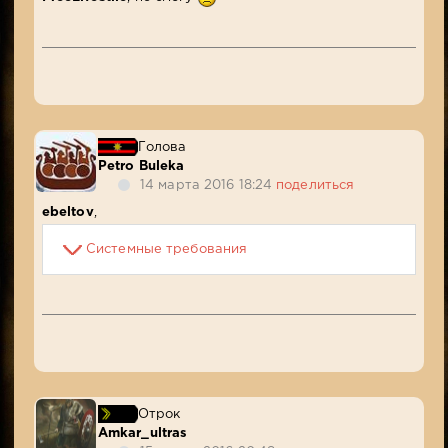
Голова
Petro Buleka
14 марта 2016 18:24
поделиться
ebeltov
,
Системные требования
Отрок
Amkar_ultras