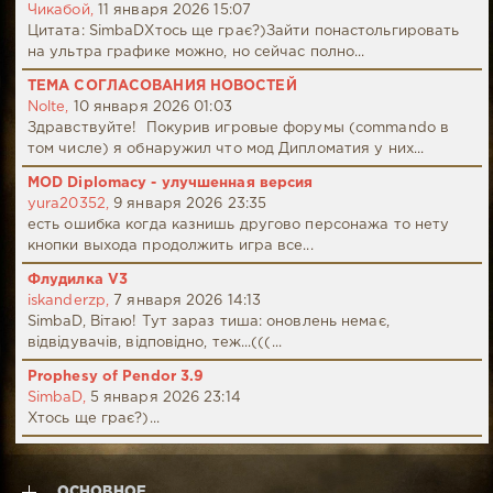
Чикабой,
11 января 2026 15:07
Цитата: SimbaDХтось ще грає?)Зайти понастольгировать
на ультра графике можно, но сейчас полно...
ТЕМА СОГЛАСОВАНИЯ НОВОСТЕЙ
Nolte,
10 января 2026 01:03
Здравствуйте! Покурив игровые форумы (commando в
том числе) я обнаружил что мод Дипломатия у них...
MOD Diplomacy - улучшенная версия
yura20352,
9 января 2026 23:35
есть ошибка когда казнишь другово персонажа то нету
кнопки выхода продолжить игра все...
Флудилка V3
iskanderzp,
7 января 2026 14:13
SimbaD, Вітаю! Тут зараз тиша: оновлень немає,
відвідувачів, відповідно, теж...(((...
Prophesy of Pendor 3.9
SimbaD,
5 января 2026 23:14
Хтось ще грає?)...
ОСНОВНОЕ