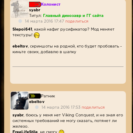
Колонист
syabr
Титул:
Главный динозавр и ГГ сайта
14 марта 2016 17:47
поделиться
Slepoi641
, какой нафиг русификатор? Мод меняет
текстуры!
ebeltov
, скриншоты на родной, кто будет пробовать -
киньте своих, добавлю в шапку
Ратник
ebeltov
14 марта 2016 17:53
поделиться
syabr
, боюсь у меня нет Viking Conquest, и не зная его
системных требований не могу сказать, потянет ли
железо.
FreeLifeStile
, не смогу