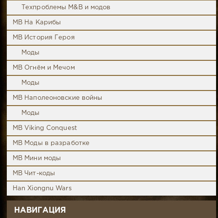
Техпроблемы M&B и модов
MB На Карибы
MB История Героя
Моды
MB Огнём и Мечом
Моды
MB Наполеоновские войны
Моды
MB Viking Conquest
MB Моды в разработке
MB Мини моды
MB Чит-коды
Han Xiongnu Wars
НАВИГАЦИЯ