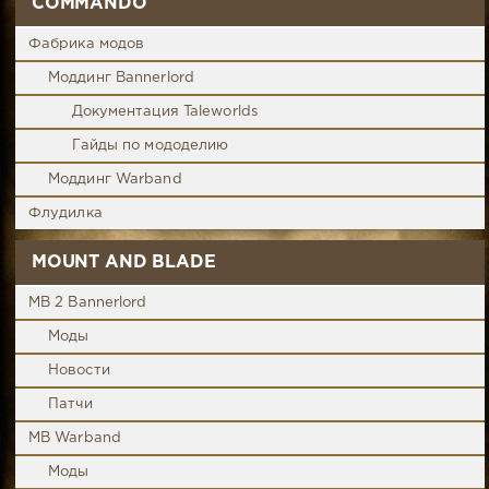
COMMANDO
Фабрика модов
Моддинг Bannerlord
Документация Taleworlds
Гайды по мододелию
Моддинг Warband
Флудилка
MOUNT AND BLADE
MB 2 Bannerlord
Моды
Новости
Патчи
MB Warband
Моды