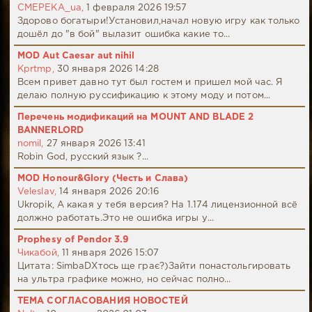
CMEPEKA_ua,
1 февраля 2026 19:57
Здорово богатыри!Установил,начал новую игру как только
дошёл до "в бой" вылазит ошибка какие то...
MOD Aut Caesar aut nihil
Kprtmp,
30 января 2026 14:28
Всем привет давно тут был гостем и пришел мой час. Я
делаю полную руссификацию к этому моду и потом...
Перечень модификаций на MOUNT AND BLADE 2
BANNERLORD
nomil,
27 января 2026 13:41
Robin God, русский язык ?...
MOD Honour&Glory (Честь и Слава)
Veleslav,
14 января 2026 20:16
Ukropik, А какая у тебя версия? На 1.174 лицензионной всё
должно работать.Это не ошибка игры у...
Prophesy of Pendor 3.9
Чикабой,
11 января 2026 15:07
Цитата: SimbaDХтось ще грає?)Зайти понастольгировать
на ультра графике можно, но сейчас полно...
ТЕМА СОГЛАСОВАНИЯ НОВОСТЕЙ