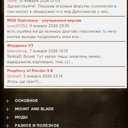
Nolte,
10 января 2026 01:03
Здравствуйте! Покурив игровые форумы (commando в
том числе) я обнаружил что мод Дипломатия у них...
MOD Diplomacy - улучшенная версия
yura20352,
9 января 2026 23:35
есть ошибка когда казнишь другово персонажа то нету
кнопки выхода продолжить игра все...
Флудилка V3
iskanderzp,
7 января 2026 14:13
SimbaD, Вітаю! Тут зараз тиша: оновлень немає,
відвідувачів, відповідно, теж...(((...
Prophesy of Pendor 3.9
SimbaD,
5 января 2026 23:14
Хтось ще грає?)...
ОСНОВНОЕ
MOUNT AND BLADE
МОДЫ
РАЗНОЕ И ПОЛЕЗНОЕ