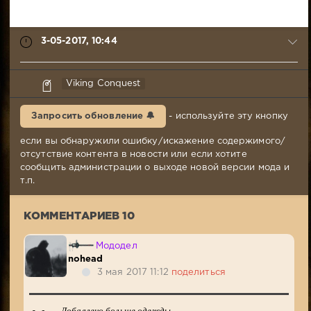
3-05-2017, 10:44
капитан
Viking Conquest
очевидность
3-
Запросить обновление 🔔
- используйте эту кнопку
05-
2017,
если вы обнаружили ошибку/искажение содержимого/
10:44
отсутствие контента в новости или если хотите
Комментариев:
сообщить администрации о выходе новой версии мода и
10
т.п.
Просмотров:
16
КОММЕНТАРИЕВ 10
417
Мододел
nohead
3 мая 2017 11:12
поделиться
- Добавлено больше одежды