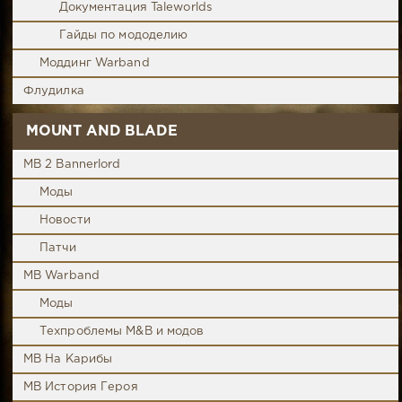
Документация Taleworlds
Гайды по мододелию
Моддинг Warband
Флудилка
MOUNT AND BLADE
MB 2 Bannerlord
Моды
Новости
Патчи
MB Warband
Моды
Техпроблемы M&B и модов
MB На Карибы
MB История Героя