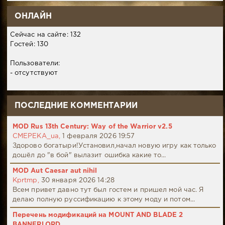
ОНЛАЙН
Сейчас на сайте: 132
Гостей: 130
Пользователи:
- отсутствуют
ПОСЛЕДНИЕ КОММЕНТАРИИ
MOD Rus 13th Century: Way of the Warrior v2.5
CMEPEKA_ua,
1 февраля 2026 19:57
Здорово богатыри!Установил,начал новую игру как только
дошёл до "в бой" вылазит ошибка какие то...
MOD Aut Caesar aut nihil
Kprtmp,
30 января 2026 14:28
Всем привет давно тут был гостем и пришел мой час. Я
делаю полную руссификацию к этому моду и потом...
Перечень модификаций на MOUNT AND BLADE 2
BANNERLORD