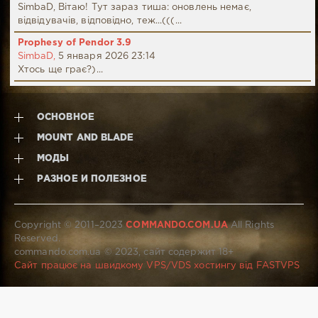
SimbaD, Вітаю! Тут зараз тиша: оновлень немає,
відвідувачів, відповідно, теж...(((...
Prophesy of Pendor 3.9
SimbaD,
5 января 2026 23:14
Хтось ще грає?)...
ОСНОВНОЕ
MOUNT AND BLADE
МОДЫ
РАЗНОЕ И ПОЛЕЗНОЕ
Copyright © 2011–2023
COMMANDO.COM.UA
All Rights
Reserved.
commando.com.ua © 2023, сайт содержит 18+
Сайт працює на швидкому VPS/VDS хостингу від FASTVPS