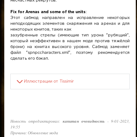
несчастных рекрутов.
Fix for Arenas and some of the units
:
Этот сабмод направлен на исправление некоторых
неподходящих элементов снаряжения на аренах и для
некоторых юнитов, таких как
зазубренные стрелы (имеющие тип урона "рубящий",
который неэффективен в нашем моде против тяжёлой
брони) на юнитах высокого уровня. Сабмод заменяет
файл "spnpccharacters.xml", поэтому рекомендуется
сделать его бэкап.
Иллюстрации от Tissimir
Новость отредактировал:
капитан очевидность
- 9-01-2023,
19:55
Причина: Обновление мода