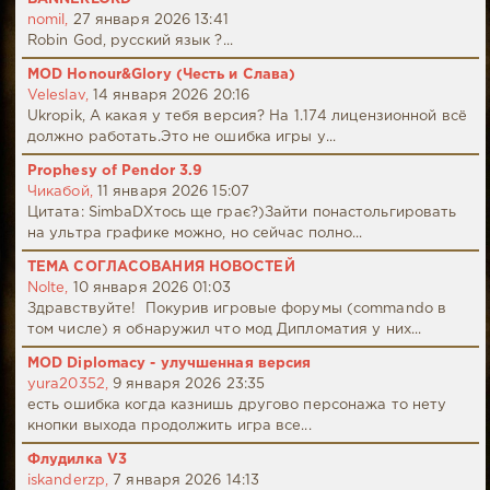
nomil,
27 января 2026 13:41
Robin God, русский язык ?...
MOD Honour&Glory (Честь и Слава)
Veleslav,
14 января 2026 20:16
Ukropik, А какая у тебя версия? На 1.174 лицензионной всё
должно работать.Это не ошибка игры у...
Prophesy of Pendor 3.9
Чикабой,
11 января 2026 15:07
Цитата: SimbaDХтось ще грає?)Зайти понастольгировать
на ультра графике можно, но сейчас полно...
ТЕМА СОГЛАСОВАНИЯ НОВОСТЕЙ
Nolte,
10 января 2026 01:03
Здравствуйте! Покурив игровые форумы (commando в
том числе) я обнаружил что мод Дипломатия у них...
MOD Diplomacy - улучшенная версия
yura20352,
9 января 2026 23:35
есть ошибка когда казнишь другово персонажа то нету
кнопки выхода продолжить игра все...
Флудилка V3
iskanderzp,
7 января 2026 14:13