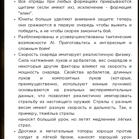
Все отряды при любых формациях прикрываются
щитами (если имеют их), исключение - формация
"клин".
Юниты больше уделяют внимания защите: теперь
они сражаются в первую очередь чтобы выжить и
победить, а не чтобы скорее закончить бой.
Разблокированы и усовершенствованы тактические
возможности AI. Приготовьтесь к интересным и
сложным боям!
Скорость снаряда имитирует реалистичную физику.
Сила натяжения луков и арбалетов, вес снарядов и
некоторые другие факторы влияют на скорость и
мощность снаряда. Свойства арбалетов, длинных
луков и композитных луков (которые,
преимущественно, используют конные лучники)
основываются на реальных экспериментальных
данных, что позволяет реалистично имитировать
стрельбу из настоящего оружия. Стрелы с разным
весом имеют разную скорость и дальность. Так, к
примеру, тяжёлые стрелы
наносят большой урон, но летят медленнее лёгких
стрел.
Дротики и метательные топоры хороши против
солдат в лёгкой броне, наносят хороший урон