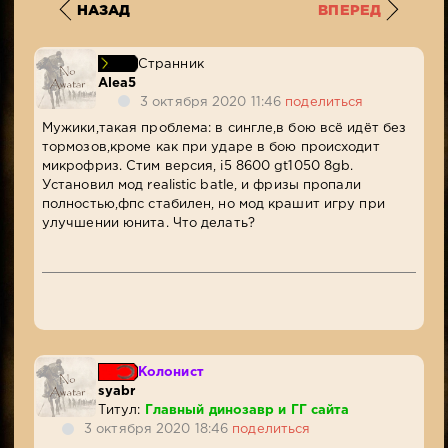
НАЗАД
ВПЕРЕД
Странник
Alea5
3 октября 2020 11:46
поделиться
Мужики,такая проблема: в сингле,в бою всё идёт без
тормозов,кроме как при ударе в бою происходит
микрофриз. Стим версия, i5 8600 gt1050 8gb.
Установил мод realistic batle, и фризы пропали
полностью,фпс стабилен, но мод крашит игру при
улучшении юнита. Что делать?
Колонист
syabr
Титул:
Главный динозавр и ГГ сайта
3 октября 2020 18:46
поделиться