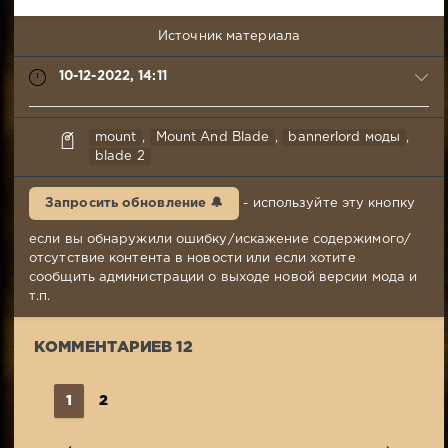
Источник материала
10-12-2022, 14:11
Tissimir
mount
,
Mount And Blade
,
bannerlord моды
,
10-
blade 2
12-
2022,
Запросить обновление 🔔
- используйте эту кнопку
14:11
Комментариев:
если вы обнаружили ошибку/искажение содержимого/
12
отсутствие контента в новости или если хотите
Просмотров:
сообщить администрации о выходе новой версии мода и
32
т.п.
770
КОММЕНТАРИЕВ 12
1
2