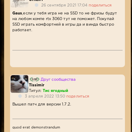
26 сентября 2021 17:04
поделиться
Gaus
,если у тебя игра не на SSD то не фризы будут
на любом компе rtx 3060 тут не поможет. Покупай
SSD играть комфортней в игры да и винда быстро
работает.
Друг сообщества
Tissimir
Титул:
Тис ягодный
3 апреля 2022 13:50
поделиться
Вышел патч для версии 1.7.2.
quod erat demonstrandum