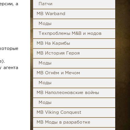
ерсии, а
Патчи
MB Warband
Моды
Техпроблемы M&B и модов
MB На Карибы
екоторые
MB История Героя
).
Моды
 агента
MB Огнём и Мечом
Моды
MB Наполеоновские войны
Моды
MB Viking Conquest
MB Моды в разработке