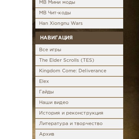
MB Мини моды
MB Чит-коды
Han Xiongnu Wars
НАВИГАЦИЯ
Все игры
The Elder Scrolls (TES)
Kingdom Come: Deliverance
Elex
Гайды
Наши видео
История и реконструкция
Литература и творчество
Архив