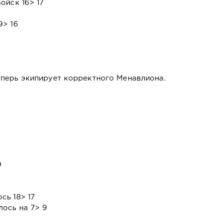
ойск 16> 17
9> 16
перь экипирует корректного Менавлиона.
9
сь 18> 17
ось на 7> 9