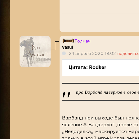
Толмач
vasul
24 апреля 2020 19:02
поделить
Цитата: Rodker
про Варбанд наверное в свое 
Варбанд при выходе был полно
явление.А Бандерлог ,после с
,,Недоделка,, маскируется мар
только в этой игре.Когда дел