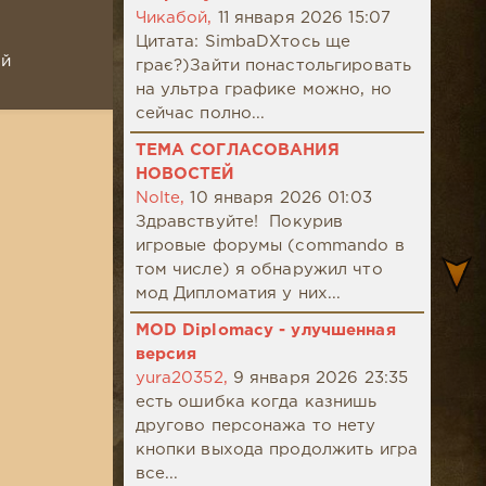
Чикабой,
11 января 2026 15:07
Цитата: SimbaDХтось ще
ой
грає?)Зайти понастольгировать
на ультра графике можно, но
сейчас полно...
ТЕМА СОГЛАСОВАНИЯ
НОВОСТЕЙ
Nolte,
10 января 2026 01:03
Здравствуйте! Покурив
игровые форумы (commando в
том числе) я обнаружил что
мод Дипломатия у них...
MOD Diplomacy - улучшенная
версия
yura20352,
9 января 2026 23:35
есть ошибка когда казнишь
другово персонажа то нету
кнопки выхода продолжить игра
все...