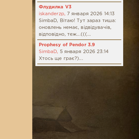
Флудилка V3
iskanderzp,
7 января 2026 14:13
SimbaD, Вітаю! Тут зараз тиша:
оновлень немає, відвідувачів,
відповідно, теж...(((...
Prophesy of Pendor 3.9
SimbaD,
5 января 2026 23:14
Хтось ще грає?)...