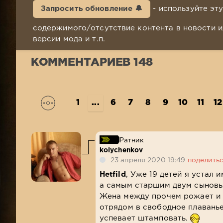
Запросить обновление 🔔
- используйте эт
содержимого/отсутствие контента в новости и
версии мода и т.п.
КОММЕНТАРИЕВ 148
1
...
6
7
8
9
10
11
12
Ратник
kolychenkov
23 апреля 2020 19:49
поделить
Hetfild
, Уже 19 детей я устал и
а самым старшим двум сыновья
Жена между прочем рожает и б
отрядом в свободное плаванье
успевает штамповать.