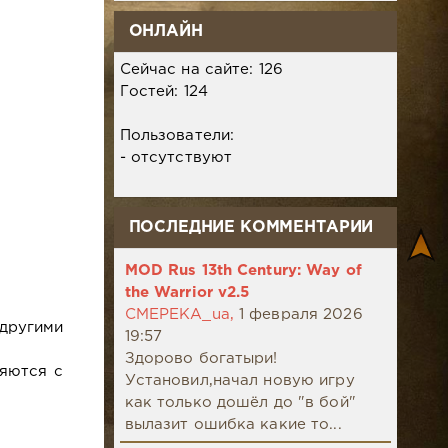
ОНЛАЙН
Сейчас на сайте: 126
Гостей: 124
Пользователи:
- отсутствуют
ПОСЛЕДНИЕ КОММЕНТАРИИ
MOD Rus 13th Century: Way of
the Warrior v2.5
CMEPEKA_ua,
1 февраля 2026
другими
19:57
Здорово богатыри!
няются с
Установил,начал новую игру
как только дошёл до "в бой"
вылазит ошибка какие то...