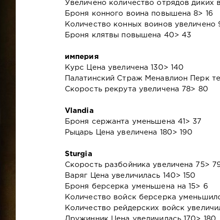
Увеличено количество отрядов диких в
Броня конного воина повышена 8> 16
Количество конных воинов увеличено 
Броня клятвы повышена 40> 43
империя
Курс Цена увеличена 130> 140
Палатинский Страж Менавлион Перк те
Скорость рекрута увеличена 78> 80
Vlandia
Броня сержанта уменьшена 41> 37
Рыцарь Цена увеличена 180> 190
Sturgia
Скорость разбойника увеличена 75> 7
Варяг Цена увеличилась 140> 150
Броня берсерка уменьшена на 15> 6
Количество войск берсерка уменьшило
Количество рейдерских войск увеличил
Дружинник Цена увеличилась 170> 180