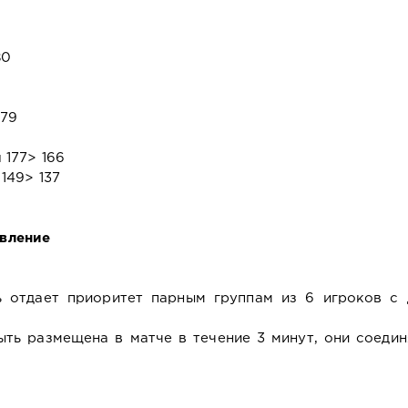
80
179
177> 166
149> 137
авление
ь отдает приоритет парным группам из 6 игроков с 
ыть размещена в матче в течение 3 минут, они соеди