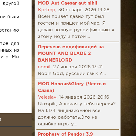
MOD Aut Caesar aut nihil
 другой
Kprtmp,
30 января 2026 14:28
Всем привет давно тут был
они были
гостем и пришел мой час. Я
делаю полную руссификацию к
ветанию
этому моду и потом...
тов для
Перечень модификаций на
нных из
MOUNT AND BLADE 2
игр. Мы
BANNERLORD
nomil,
27 января 2026 13:41
Robin God, русский язык ?...
MOD Honour&Glory (Честь и
Слава)
Veleslav,
14 января 2026 20:16
Ukropik, А какая у тебя версия?
На 1.174 лицензионной всё
должно работать.Это не
0
ошибка игры у...
Prophesy of Pendor 3.9