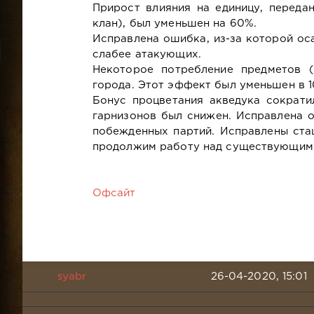
Прирост влияния на единицу, переда
клан), был уменьшен на 60%.
Исправлена ошибка, из-за которой ос
слабее атакующих.
Некоторое потребление предметов (
города. Этот эффект был уменьшен в 10
Бонус процветания акведука сократ
гарнизонов был снижен. Исправлена 
побежденных партий. Исправлены ста
продолжим работу над существующими
Офсайт
syabr
26-04-2020, 15:01