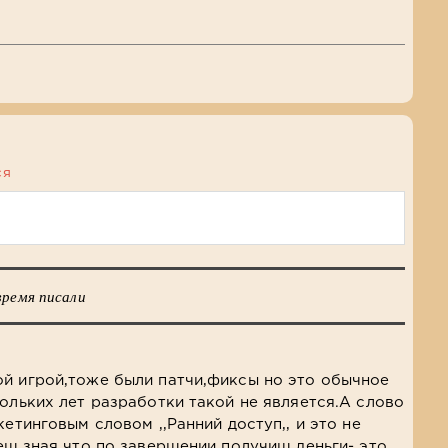
ся
время писали
й игрой,тоже были патчи,фиксы но это обычное
тольких лет разработки такой не является.А слово
кетинговым словом ,,Ранний доступ,, и это не
аеш,зная что по завершении получиш деньги- это