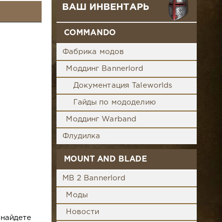
COMMANDO
Фабрика модов
Моддинг Bannerlord
Документация Taleworlds
Гайды по мододелию
Моддинг Warband
Флудилка
MOUNT AND BLADE
MB 2 Bannerlord
Моды
Новости
найдете