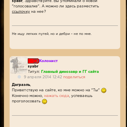
syabr
, Здравствуйте. Вы упоминали о новой
"голосовалке". А можно ли здесь разместить
ссылочку
на нее?
Не ищу легких путей, но и дебри – не по мне.
Колонист
syabr
Титул:
Главный динозавр и ГГ сайта
9 апреля 2014 12:42
поделиться
Даграэль
,
Приветствую на сайте, ко мне можно на "Ты"
Конечно можно,
нажать сюда
, успеваешь
проголосовать