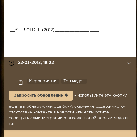
________________________________________________
__© TRiOLD -l- (2012)__________________
22-03-2012, 19:22
TRiOLD
Мероприятия
,
Топ модов
22-
03-
Запросить обновление 🔔
- используйте эту кнопку
2012,
19:22
если вы обнаружили ошибку/искажение содержимого/
Комментариев:
отсутствие контента в новости или если хотите
77
сообщить администрации о выходе новой версии мода и
Просмотров:
т.п.
88
213