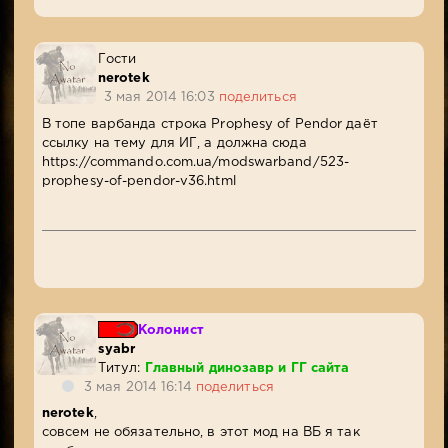
Гости
nerotek
3 мая 2014 16:03
поделиться
В топе варбанда строка Prophesy of Pendor даёт
ссылку на тему для ИГ, а должна сюда
https://commando.com.ua/modswarband/523-
prophesy-of-pendor-v36.html
Колонист
syabr
Титул:
Главный динозавр и ГГ сайта
3 мая 2014 16:14
поделиться
nerotek
,
совсем не обязательно, в этот мод на ВБ я так