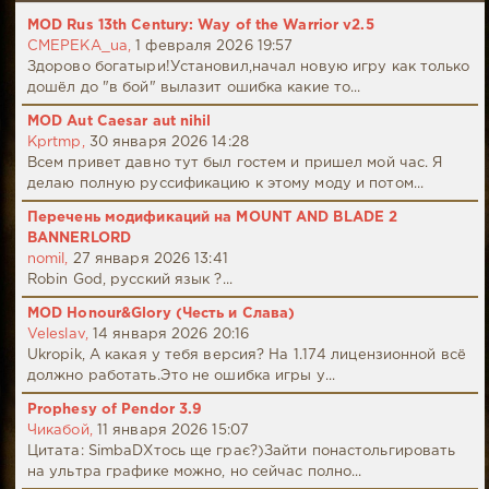
MOD Rus 13th Century: Way of the Warrior v2.5
CMEPEKA_ua,
1 февраля 2026 19:57
Здорово богатыри!Установил,начал новую игру как только
дошёл до "в бой" вылазит ошибка какие то...
MOD Aut Caesar aut nihil
Kprtmp,
30 января 2026 14:28
Всем привет давно тут был гостем и пришел мой час. Я
делаю полную руссификацию к этому моду и потом...
Перечень модификаций на MOUNT AND BLADE 2
BANNERLORD
nomil,
27 января 2026 13:41
Robin God, русский язык ?...
MOD Honour&Glory (Честь и Слава)
Veleslav,
14 января 2026 20:16
Ukropik, А какая у тебя версия? На 1.174 лицензионной всё
должно работать.Это не ошибка игры у...
Prophesy of Pendor 3.9
Чикабой,
11 января 2026 15:07
Цитата: SimbaDХтось ще грає?)Зайти понастольгировать
на ультра графике можно, но сейчас полно...