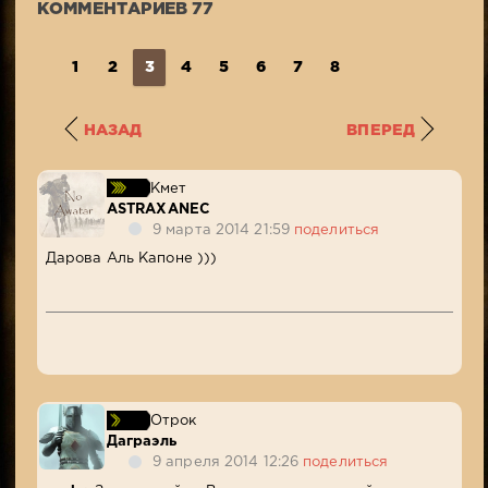
КОММЕНТАРИЕВ 77
1
2
3
4
5
6
7
8
НАЗАД
ВПЕРЕД
Кмет
ASTRAXANEC
9 марта 2014 21:59
поделиться
Дарова Аль Капоне )))
Отрок
Даграэль
9 апреля 2014 12:26
поделиться