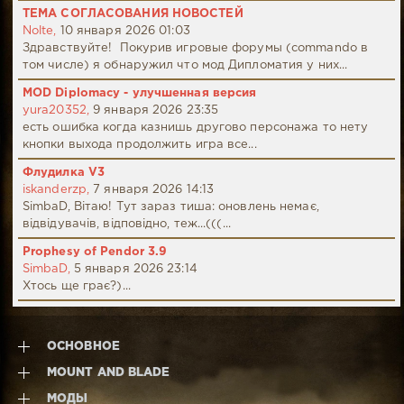
ТЕМА СОГЛАСОВАНИЯ НОВОСТЕЙ
Nolte,
10 января 2026 01:03
Здравствуйте! Покурив игровые форумы (commando в
том числе) я обнаружил что мод Дипломатия у них...
MOD Diplomacy - улучшенная версия
yura20352,
9 января 2026 23:35
есть ошибка когда казнишь другово персонажа то нету
кнопки выхода продолжить игра все...
Флудилка V3
iskanderzp,
7 января 2026 14:13
SimbaD, Вітаю! Тут зараз тиша: оновлень немає,
відвідувачів, відповідно, теж...(((...
Prophesy of Pendor 3.9
SimbaD,
5 января 2026 23:14
Хтось ще грає?)...
ОСНОВНОЕ
MOUNT AND BLADE
МОДЫ