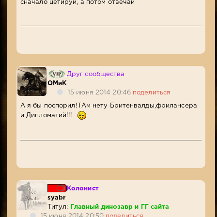
сначало цетируй, а потом отвечай
Друг сообщества
ОМиК
15 июня 2014 20:46
поделиться
А я бы поспорил!ТАм нету Бритенвалды,фрилансера
и Дипломатий!!!
Колонист
syabr
Титул:
Главный динозавр и ГГ сайта
15 июня 2014 20:50
поделиться