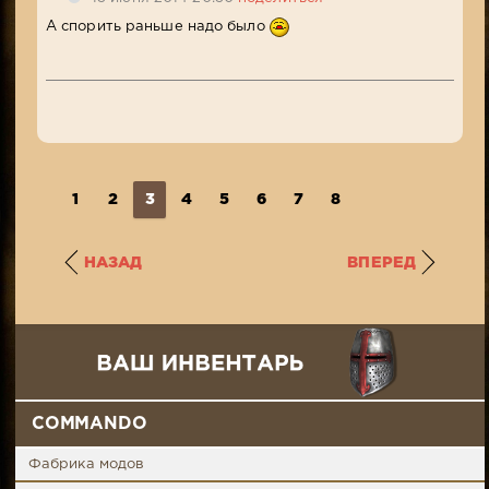
А спорить раньше надо было
1
2
3
4
5
6
7
8
НАЗАД
ВПЕРЕД
COMMANDO
Фабрика модов