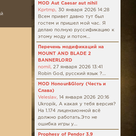
MOD Aut Caesar aut nihil
Kprtmp,
30 января 2026 14:28
ой
Всем привет давно тут был
гостем и пришел мой час. Я
делаю полную руссификацию к
этому моду и потом...
Перечень модификаций на
MOUNT AND BLADE 2
BANNERLORD
nomil,
27 января 2026 13:41
Robin God, русский язык ?...
MOD Honour&Glory (Честь и
Слава)
Veleslav,
14 января 2026 20:16
Ukropik, А какая у тебя версия?
На 1.174 лицензионной всё
должно работать.Это не
ошибка игры у...
Prophesy of Pendor 3.9