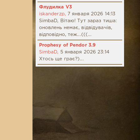
Флудилка V3
iskanderzp,
7 января 2026 14:13
SimbaD, Вітаю! Тут зараз тиша:
оновлень немає, відвідувачів,
відповідно, теж...(((...
Prophesy of Pendor 3.9
SimbaD,
5 января 2026 23:14
Хтось ще грає?)...