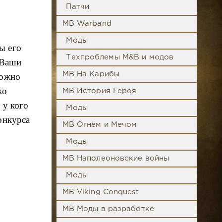
Патчи
MB Warband
Моды
ы его
Техпроблемы M&B и модов
 Ваши
MB На Карибы
можно
ко
MB История Героя
 у кого
Моды
онкурса
MB Огнём и Мечом
Моды
MB Наполеоновские войны
Моды
MB Viking Conquest
MB Моды в разработке