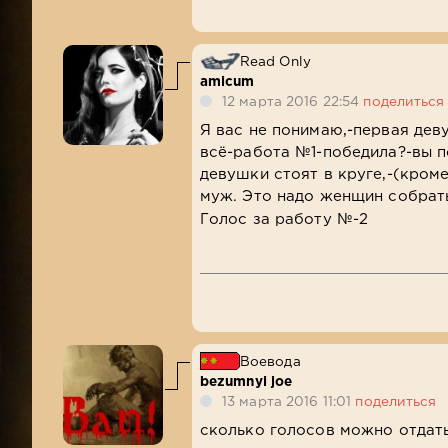
Read Only
amicum
12 марта 2016 22:54
поделиться
Я вас не понимаю,-первая дев
всё-работа №1-победила?-вы 
девушки стоят в круге,-(кром
муж. Это надо женщин собрать
Голос за работу №-2
Воевода
bezumnyi joe
13 марта 2016 11:01
поделиться
сколько голосов можно отдать 