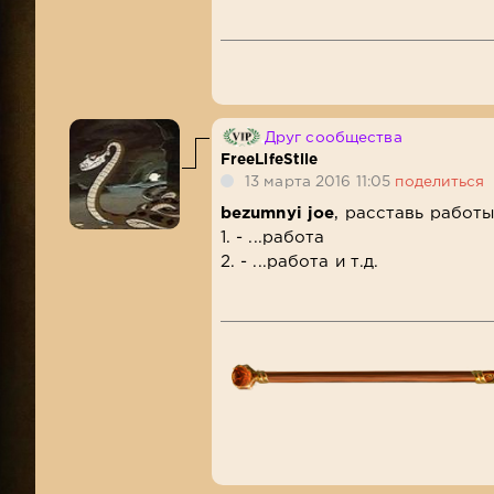
Друг сообщества
FreeLifeStile
13 марта 2016 11:05
поделиться
bezumnyi joe
, расставь работ
1. - ...работа
2. - ...работа и т.д.