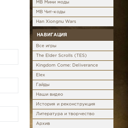
MB Мини моды
MB Чит-коды
Han Xiongnu Wars
НАВИГАЦИЯ
Все игры
The Elder Scrolls (TES)
Kingdom Come: Deliverance
Elex
Гайды
Наши видео
История и реконструкция
Литература и творчество
Архив