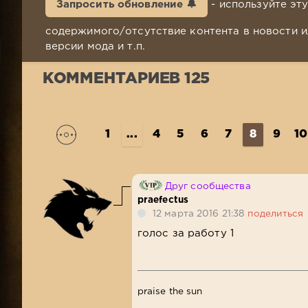
Запросить обновление 🔔
- используйте эт
содержимого/отсутствие контента в новости и
версии мода и т.п.
КОММЕНТАРИЕВ 125
1
...
4
5
6
7
8
9
10
Друг сообщества
praefectus
12 марта 2016 21:38
поделиться
голос за работу 1
praise the sun