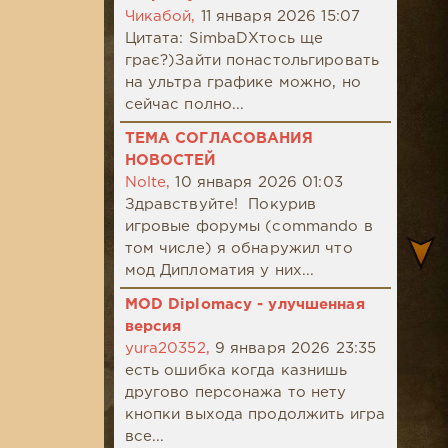
Чикабой,
11 января 2026 15:07
Цитата: SimbaDХтось ще
грає?)Зайти понастольгировать
на ультра графике можно, но
сейчас полно...
ТЕМА СОГЛАСОВАНИЯ
НОВОСТЕЙ
Nolte,
10 января 2026 01:03
Здравствуйте! Покурив
игровые форумы (commando в
том числе) я обнаружил что
мод Дипломатия у них...
MOD Diplomacy - улучшенная
версия
yura20352,
9 января 2026 23:35
есть ошибка когда казнишь
другово персонажа то нету
кнопки выхода продолжить игра
все...