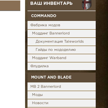
COMMANDO
Фабрика модов
Моддинг Bannerlord
Документация Taleworlds
Гайды по мододелию
Моддинг Warband
Флудилка
MOUNT AND BLADE
MB 2 Bannerlord
Моды
Новости