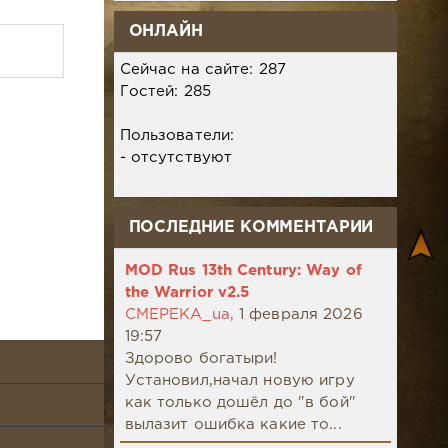
ОНЛАЙН
Сейчас на сайте: 287
Гостей: 285
Пользователи:
- отсутствуют
ПОСЛЕДНИЕ КОММЕНТАРИИ
MOD Rus 13th Century: Way of
the Warrior v2.5
CMEPEKA_ua,
1 февраля 2026
19:57
Здорово богатыри!
Установил,начал новую игру
как только дошёл до "в бой"
вылазит ошибка какие то...