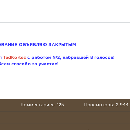
ОВАНИЕ ОБЪЯВЛЯЮ ЗАКРЫТЫМ
ля
TedKortez
с работой №2, набравшей 8 голосов!
Всем спасибо за участие!
Комментариев: 125
Просмотров: 2 944