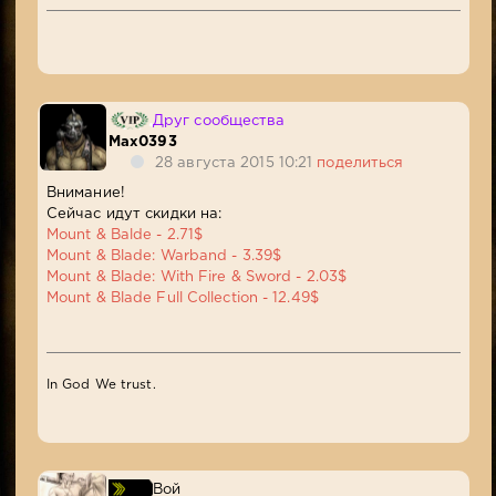
Друг сообщества
Max0393
28 августа 2015 10:21
поделиться
Внимание!
Сейчас идут скидки на:
Mount & Balde - 2.71$
Mount & Blade: Warband - 3.39$
Mount & Blade: With Fire & Sword - 2.03$
Mount & Blade Full Collection - 12.49$
In God We trust.
Вой