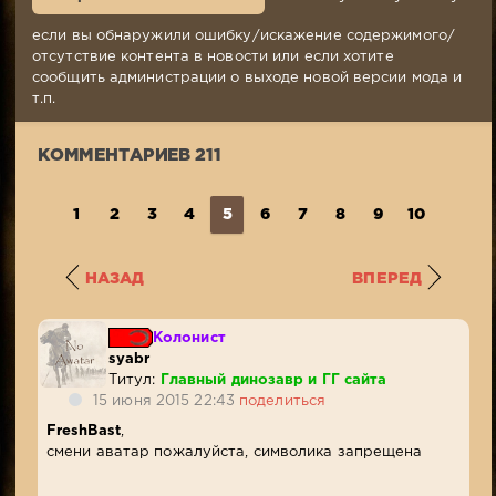
2018,
18:20
если вы обнаружили ошибку/искажение содержимого/
Комментариев:
отсутствие контента в новости или если хотите
211
сообщить администрации о выходе новой версии мода и
Просмотров:
т.п.
16
612
КОММЕНТАРИЕВ 211
1
2
3
4
5
6
7
8
9
10
...
2
НАЗАД
ВПЕРЕД
Колонист
syabr
Титул:
Главный динозавр и ГГ сайта
15 июня 2015 22:43
поделиться
FreshBast
,
смени аватар пожалуйста, символика запрещена