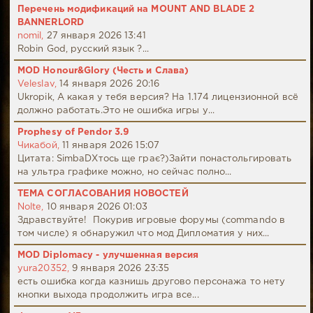
Перечень модификаций на MOUNT AND BLADE 2
BANNERLORD
nomil,
27 января 2026 13:41
Robin God, русский язык ?...
MOD Honour&Glory (Честь и Слава)
Veleslav,
14 января 2026 20:16
Ukropik, А какая у тебя версия? На 1.174 лицензионной всё
должно работать.Это не ошибка игры у...
Prophesy of Pendor 3.9
Чикабой,
11 января 2026 15:07
Цитата: SimbaDХтось ще грає?)Зайти понастольгировать
на ультра графике можно, но сейчас полно...
ТЕМА СОГЛАСОВАНИЯ НОВОСТЕЙ
Nolte,
10 января 2026 01:03
Здравствуйте! Покурив игровые форумы (commando в
том числе) я обнаружил что мод Дипломатия у них...
MOD Diplomacy - улучшенная версия
yura20352,
9 января 2026 23:35
есть ошибка когда казнишь другово персонажа то нету
кнопки выхода продолжить игра все...