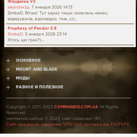
Флудилка V3
iskanderzp,
7 января 2026 14:13
SimbaD, Вітаю! Тут зараз тиша: оновлень немає,
відвідувачів, відповідно, теж...(((...
Prophesy of Pendor 3.9
SimbaD,
5 января 2026 23:14
Хтось ще грає?)...
ОСНОВНОЕ
MOUNT AND BLADE
МОДЫ
РАЗНОЕ И ПОЛЕЗНОЕ
Copyright © 2011–2023
COMMANDO.COM.UA
All Rights
Reserved.
commando.com.ua © 2023, сайт содержит 18+
Сайт працює на швидкому VPS/VDS хостингу від FASTVPS