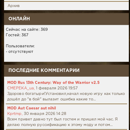
Архив
ОНЛАЙН
Сейчас на сайте: 369
Гостей: 367
Пользователи:
- отсутствуют
ПОСЛЕДНИЕ КОММЕНТАРИИ
MOD Rus 13th Century: Way of the Warrior v2.5
CMEPEKA_ua,
1 февраля 2026 19:57
Здорово богатыри!Установил,начал новую игру как только
дошёл до "в бой" вылазит ошибка какие то...
MOD Aut Caesar aut nihil
Kprtmp,
30 января 2026 14:28
Всем привет давно тут был гостем и пришел мой час. Я
делаю полную руссификацию к этому моду и потом...