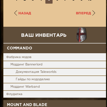
НАЗАД
ВПЕРЕД
COMMANDO
Фабрика модов
Моддинг Bannerlord
Документация Taleworlds
Гайды по мододелию
Моддинг Warband
Флудилка
MOUNT AND BLADE