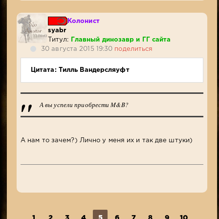
Колонист
syabr
Титул:
Главный динозавр и ГГ сайта
30 августа 2015 19:30
поделиться
Цитата: Тилль Вандерсляуфт
А вы успели приобрести M&B?
А нам то зачем?) Лично у меня их и так две штуки)
1
2
3
4
5
6
7
8
9
10
...
2