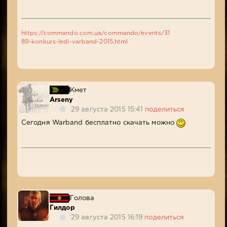
https://commando.com.ua/commando/events/31
89-konkurs-ledi-varband-2015.html
Кмет
Arseny
29 августа 2015 15:41
поделиться
Сегодня Warband бесплатно скачать можно
Голова
Гилдор
29 августа 2015 16:19
поделиться