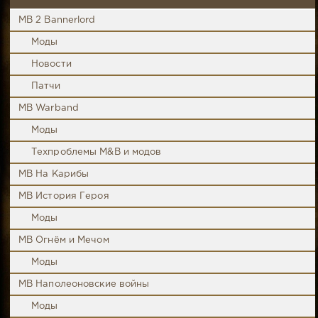
MB 2 Bannerlord
Моды
Новости
Патчи
MB Warband
Моды
Техпроблемы M&B и модов
MB На Карибы
MB История Героя
Моды
MB Огнём и Мечом
Моды
MB Наполеоновские войны
Моды