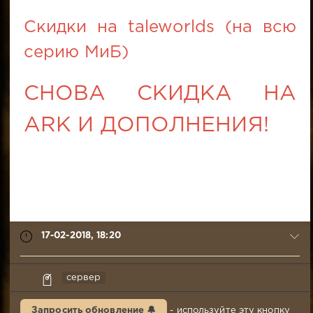
Скидки на taleworlds (на всю
серию МиБ)
СНОВА СКИДКА НА
ARK И ДОПОЛНЕНИЯ!
17-02-2018, 18:20
Pigrik
сервер
17-
02-
Запросить обновление 🔔
- используйте эту кнопку