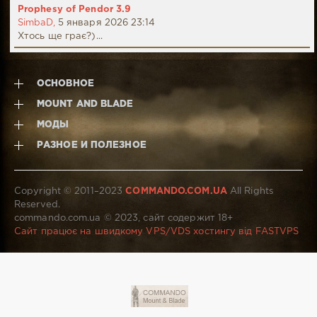
Prophesy of Pendor 3.9
SimbaD,
5 января 2026 23:14
Хтось ще грає?)...
ОСНОВНОЕ
MOUNT AND BLADE
МОДЫ
РАЗНОЕ И ПОЛЕЗНОЕ
Copyright © 2011–2023
COMMANDO.COM.UA
All Rights
Reserved.
commando.com.ua © 2023, сайт содержит 18+
Сайт працює на швидкому VPS/VDS хостингу від FASTVPS