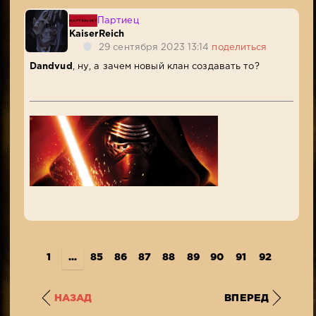
Партиец
KaiserReich
29 сентября 2023 13:14
поделиться
Dandvud
, ну, а зачем новый клан создавать то?
1
...
85
86
87
88
89
90
91
92
93
9
НАЗАД
ВПЕРЕД