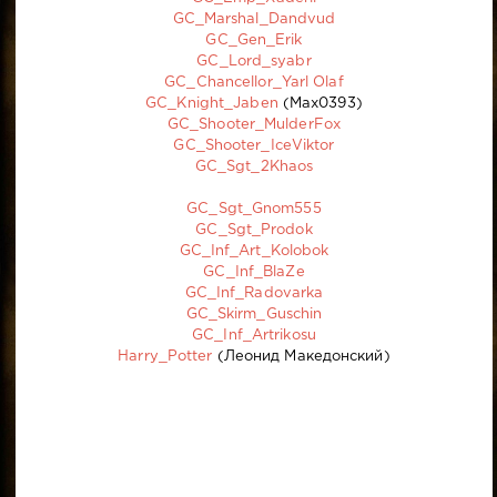
GC_Marshal_Dandvud
GC_Gen_Erik
GC_Lord_syabr
GC_Chancellor_Yarl Olaf
GC_Knight_Jaben
(Max0393)
GC_Shooter_MulderFox
GC_Shooter_IceViktor
GC_Sgt_2Khaos
GC_Sgt_Gnom555
GC_Sgt_Prodok
GC_Inf_Art_Kolobok
GC_Inf_BlaZe
GC_Inf_Radovarka
GC_Skirm_Guschin
GC_Inf_Artrikosu
Harry_Potter
(Леонид Македонский)