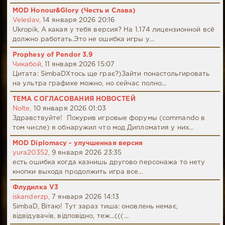
MOD Honour&Glory (Честь и Слава)
Veleslav,
14 января 2026 20:16
Ukropik, А какая у тебя версия? На 1.174 лицензионной всё
должно работать.Это не ошибка игры у...
Prophesy of Pendor 3.9
Чикабой,
11 января 2026 15:07
Цитата: SimbaDХтось ще грає?)Зайти понастольгировать
на ультра графике можно, но сейчас полно...
ТЕМА СОГЛАСОВАНИЯ НОВОСТЕЙ
Nolte,
10 января 2026 01:03
Здравствуйте! Покурив игровые форумы (commando в
том числе) я обнаружил что мод Дипломатия у них...
MOD Diplomacy - улучшенная версия
yura20352,
9 января 2026 23:35
есть ошибка когда казнишь другово персонажа то нету
кнопки выхода продолжить игра все...
Флудилка V3
iskanderzp,
7 января 2026 14:13
SimbaD, Вітаю! Тут зараз тиша: оновлень немає,
відвідувачів, відповідно, теж...(((...