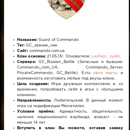
Название:
Guard of Commando
Тег:
GC_звание_ник
Сайт:
commando.com.ua
Клан основан:
21.05.13г. Основатели:
Leofwin
,
syabr
.
Сервера:
GC_Russian_Battle (Запасные и бывшие:
Commando_com_UA, Commando_Server,
PrivateCommando, GC_Battle). Есть
свои карты
и
возможность изготовить любые под вкусы клана.
Цель создания:
Игра дружным коллективом, и, со
временем, попробовать себя в игре с «большими
кланами».
Направленность:
Любительский. В данный момент
игра на модификации Mercenaries.
Условия приёма:
Адекватность, общительность,
наличие лицензионного варбанда, возраст - не
меньше 14 лет
Вступить в клан Вы можете, оставив заявку