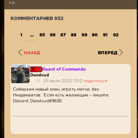
Просмотров:
т.п.
24
740
КОММЕНТАРИЕВ 932
1
...
85
86
87
88
89
90
91
92
93
9
НАЗАД
ВПЕРЕД
Guard of Commando
Dandvud
25 июля 2022 13:12
поделиться
Собираем новый клан, играть матчи, без
Неадекватов. Если есть желающие - пишите.
Discord: Dandvud#9636