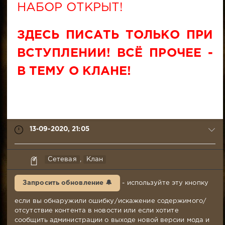
НАБОР ОТКРЫТ!
ЗДЕСЬ ПИСАТЬ ТОЛЬКО ПРИ
ВСТУПЛЕНИИ! ВСЁ ПРОЧЕЕ -
В ТЕМУ О КЛАНЕ!
13-09-2020, 21:05
Leofwin
Сетевая
,
Клан
13-
09-
Запросить обновление 🔔
- используйте эту кнопку
2020,
21:05
если вы обнаружили ошибку/искажение содержимого/
Комментариев:
отсутствие контента в новости или если хотите
932
сообщить администрации о выходе новой версии мода и