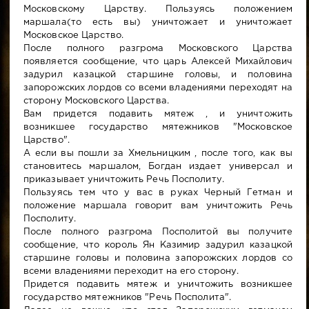
Московскому Царству. Пользуясь положением
маршала(то есть вы) уничтожает и уничтожает
Московское Царство.
После полного разгрома Московского Царства
появляется сообщение, что царь Алексей Михайлович
задурил казацкой старшине головы, и половина
запорожских лордов со всеми владениями переходят на
сторону Московского Царства.
Вам придется подавить мятеж , и уничтожить
возникшее государство мятежников "Московское
Царство".
А если вы пошли за Хмельницким , после того, как вы
становитесь маршалом, Богдан издает универсал и
приказывает уничтожить Речь Посполиту.
Пользуясь тем что у вас в руках Черный Гетман и
положение маршала говорит вам уничтожить Речь
Посполиту.
После полного разгрома Посполитой вы получите
сообщение, что король Ян Казимир задурил казацкой
старшине головы и половина запорожских лордов со
всеми владениями переходит на его сторону.
Придется подавить мятеж и уничтожить возникшее
государство мятежников "Речь Посполита".