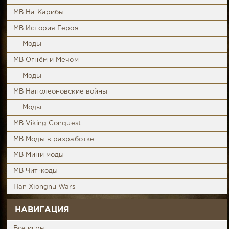
MB На Карибы
MB История Героя
Моды
MB Огнём и Мечом
Моды
MB Наполеоновские войны
Моды
MB Viking Conquest
MB Моды в разработке
MB Мини моды
MB Чит-коды
Han Xiongnu Wars
НАВИГАЦИЯ
Все игры