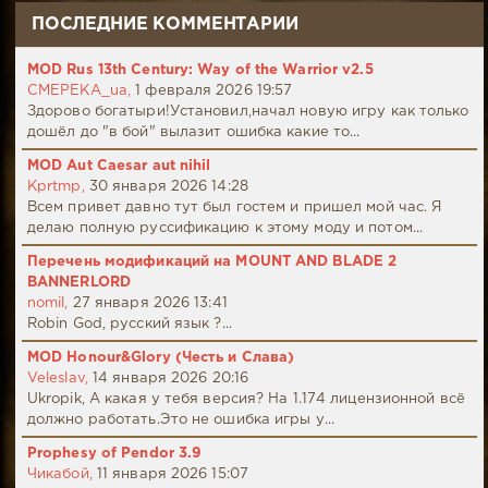
ПОСЛЕДНИЕ КОММЕНТАРИИ
MOD Rus 13th Century: Way of the Warrior v2.5
CMEPEKA_ua,
1 февраля 2026 19:57
Здорово богатыри!Установил,начал новую игру как только
дошёл до "в бой" вылазит ошибка какие то...
MOD Aut Caesar aut nihil
Kprtmp,
30 января 2026 14:28
Всем привет давно тут был гостем и пришел мой час. Я
делаю полную руссификацию к этому моду и потом...
Перечень модификаций на MOUNT AND BLADE 2
BANNERLORD
nomil,
27 января 2026 13:41
Robin God, русский язык ?...
MOD Honour&Glory (Честь и Слава)
Veleslav,
14 января 2026 20:16
Ukropik, А какая у тебя версия? На 1.174 лицензионной всё
должно работать.Это не ошибка игры у...
Prophesy of Pendor 3.9
Чикабой,
11 января 2026 15:07