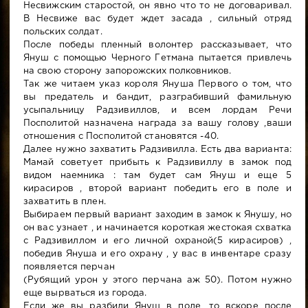
Несвижским старостой, он явно что то не договаривал.
В Несвиже вас будет ждет засада , сильный отряд
польских солдат.
После победы пленный волонтер рассказывает, что
Януш с помощью Черного Гетмана пытается привлечь
на свою сторону запорожских полковников.
Так же читаем указ короля Януша Первого о том, что
вы предатель и бандит, разграбивший фамильную
усыпальницу Радзивиллов, и всем лордам Речи
Посполитой назначена награда за вашу голову ,ваши
отношения с Посполитой становятся -40.
Далее нужно захватить Радзивилла. Есть два варианта:
Мамай советует прибыть к Радзивиллу в замок под
видом наемника : там будет сам Януш и еще 5
кирасиров , второй вариант победить его в поле и
захватить в плен.
Выбираем первый вариант заходим в замок к Янушу, но
он вас узнает , и начинается короткая жестокая схватка
с Радзивиллом и его личной охраной(5 кирасиров) ,
победив Януша и его охрану , у вас в инвентаре сразу
появляется перчан
(Рубящий урон у этого перчана аж 50). Потом нужно
еще вырваться из города.
Если же вы разбили Януш в поле, то вскоре после