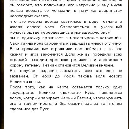
он говорит, что положение его непрочно и ему никак
нельзя воевать со монахами, к тому же дворянству
необходимо сказать,
что это корона всегда хранилась в роду гетмана и
ждала своего часа. Отправляемся в указанный
монастырь, где переодевшись в монашескую рясу
вы в одиночку проникает в монастырские катакомбы.
Свои тайны монахи хранить и защищать умеют отлично.
Если прокачанные стражники вас поймают , то вас
казнят и игра закончится .Если же вы победили всех
стражей, находим древнюю реликвию и доставляем
корону гетману. Гетман становится Великим князем.
Вы получает задание захватить всех кто еще не
захвачен. От моря до моря, такова воля нового
Великого князя.
После того, как на карте останется только одно
государство Великое княжество Русь, появляется
волхв, который забирает Черный Гетман, чтобы хранить
его в тайном месте, и благодарит вас за то что вы
сделанное для Руси.