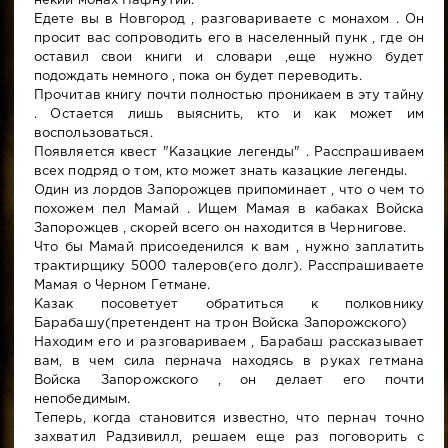
некий монах Пафнутий.
Едете вы в Новгород , разговариваете с монахом . Он
просит вас сопроводить его в населенный пунк , где он
оставил свои книги и словари ,еще нужно будет
подождать немного , пока он будет переводить.
Прочитав книгу почти полностью проникаем в эту тайну
. Остается лишь выяснить, кто и как может им
воспользоваться.
Появляется квест "Казацкие легенды" . Расспрашиваем
всех подряд о том, кто может знать казацкие легенды.
Один из лордов Запорожцев припоминает , что о чем то
похожем пел Мамай . Ищем Мамая в кабаках Войска
Запорожцев , скорей всего он находится в Чернигове.
Что бы Мамай присоеденился к вам , нужно заплатить
трактирщику 5000 талеров(его долг). Расспрашиваете
Мамая о Черном Гетмане.
Казак посоветует обратиться к полковнику
Барабашу(претендент на трон Войска Запорожского)
Находим его и разговариваем , Барабаш рассказывает
вам, в чем сила пернача находясь в руках гетмана
Войска Запорожского , он делает его почти
непобедимым.
Теперь, когда становится известно, что пернач точно
захватил Радзивилл, решаем еще раз поговорить с