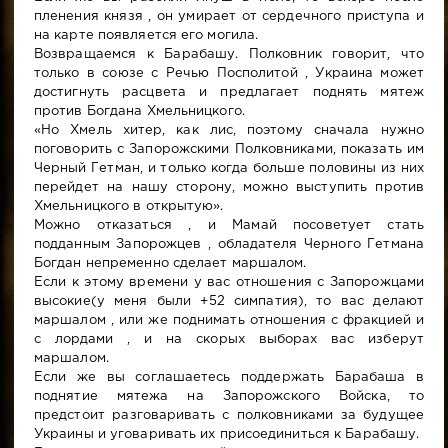
пленения князя , он умирает от сердечного приступа и
на карте появляется его могила.
Возвращаемся к Барабашу. Полковник говорит, что
только в союзе с Речью Посполитой , Украина может
достигнуть расцвета и предлагает поднять мятеж
против Богдана Хмельницкого.
«Но Хмель хитер, как лис, поэтому сначала нужно
поговорить с Запорожскими Полковниками, показать им
Черный Гетман, и только когда больше половины из них
перейдет на нашу сторону, можно выступить против
Хмельницкого в открытую».
Можно отказаться , и Мамай посоветует стать
подданным Запорожцев , обладателя Черного Гетмана
Богдан непременно сделает маршалом.
Если к этому времени у вас отношения с Запорожцами
высокие(у меня были +52 симпатия), то вас делают
маршалом , или же поднимать отношения с фракцией и
с лордами , и на скорых выборах вас изберут
маршалом.
Если же вы соглашаетесь поддержать Барабаша в
поднятие мятежа на Запорожского Войска, то
предстоит разговаривать с полковниками за будущее
Украины и уговаривать их присоединиться к Барабашу.