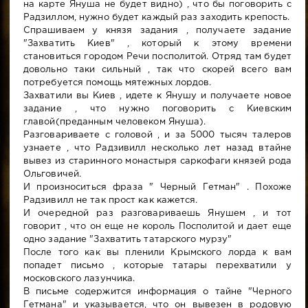
на карте Януша не будет видно) , что бы поговорить с
Радзиллом, нужно будет каждый раз заходить крепость.
Спрашиваем у князя задания , получаете задание
"Захватить Киев" , который к этому времени
становиться городом Речи посполитой. Отряд там будет
довольно таки сильный , так что скорей всего вам
потребуется помощь мятежных лордов.
Захватили вы Киев , идете к Янушу и получаете новое
задание , что нужно поговорить с Киевским
главой(преданным человеком Януша).
Разговариваете с головой , и за 5000 тысяч талеров
узнаете , что Радзивилл несколько лет назад втайне
вывез из старинного монастыря саркофаги князей рода
Ольговичей.
И произноситься фраза " Черный Гетман" . Похоже
Радзивилл не так прост как кажется.
И очередной раз разговариваешь Янушем , и тот
говорит , что он еще не король Посполитой и дает еще
одно задание "Захватить татарского мурзу"
После того как вы пленили Крымского лорда к вам
попадет письмо , которые татары перехватили у
московского лазунчика.
В письме содержится информация о тайне "Черного
Гетмана" и указывается, что он вывезен в родовую