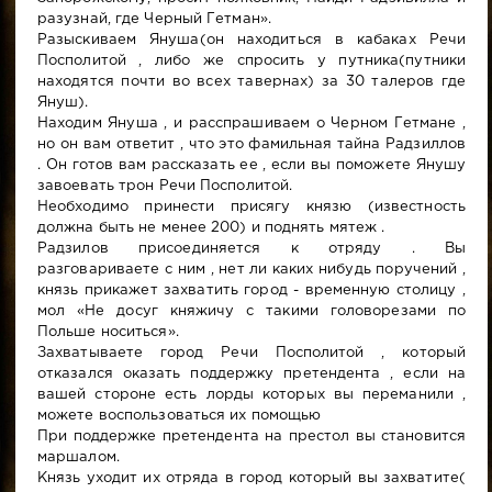
разузнай, где Черный Гетман».
Разыскиваем Януша(он находиться в кабаках Речи
Посполитой , либо же спросить у путника(путники
находятся почти во всех тавернах) за 30 талеров где
Януш).
Находим Януша , и расспрашиваем о Черном Гетмане ,
но он вам ответит , что это фамильная тайна Радзиллов
. Он готов вам рассказать ее , если вы поможете Янушу
завоевать трон Речи Посполитой.
Необходимо принести присягу князю (известность
должна быть не менее 200) и поднять мятеж .
Радзилов присоединяется к отряду . Вы
разговариваете с ним , нет ли каких нибудь поручений ,
князь прикажет захватить город - временную столицу ,
мол «Не досуг княжичу с такими головорезами по
Польше носиться».
Захватываете город Речи Посполитой , который
отказался оказать поддержку претендента , если на
вашей стороне есть лорды которых вы переманили ,
можете воспользоваться их помощью
При поддержке претендента на престол вы становится
маршалом.
Князь уходит их отряда в город который вы захватите(