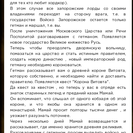
для тех кто любит хордкор).
В этом случае все запорожские лорды со своими
владениями переходят на сторону врага, т.е. в
государстве Войско Запорожское остается только
гетман и маршал, т.е. вы.
После уничтожения Московского Царства или Речи
Посполитой разговариваем с гетманом. Появляется
новое государство Великое княжество Русь.
Теперь чтобы преодолеть дворянскую вольницу,
помазаться на царство и стать истинным правителем,
создать новую династию , новый императорский род,
гетману необходимо короноваться.
Гетман рассказывает вам о древней короне Витовта,
которую собственно, и необходимо найти и доставить
правителю. Появляется квест "Корона Витовта".
Да квест за квестом , но теперь у вас в отряде есть
знаток старинных легенд и преданий казак Мамай.
Он вспоминает, что слышал от одного кобзаря об этой
короне, и что якобы она хранится в одном из
монастырей. Мамай просит полторы тысячи денег , и
уезжает разузнать поточнее.
Через несколько дней Мамай возвращается и
рассказывает, где именно хранится древняя реликвия.
Разговариваем с гетманом, просим выделить войско, но