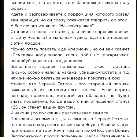
вспоминает, что от кого- то и Запорожцев слышал эту
фразу .
Идете и разговариваете с лордом ,имя которого сказал
вам Француз ,но он сразу откажется говорить об этом .
У Вас появиться квест "На побегушках"
Становится ясно , что для дальнейшего проникновения
в тайну Черного Гетмана вам нужно поднять отношения
с этим лордом .
Можно опять поехать к де Клермону , но он вам скажет
«Сечевики кому-попало своих тайн не раскрывают,
попробуй завоевать его доверие».
Выполняете задания полковника , такие : доставь
письмо, собери налоги, накажи убивца-супостата и т.д.
или же можно бегать за ним везде и помогать в бою
Узнаем, что Черный Гетман - это старинный пернач,
выкованный из метеоритного железа. Если верить
легенде, правитель, который им обладает, не будет
знать поражений. Когда ваши с ним отношения станут
+25 , он станет вашим другом .
И наконец то полковник рассказывает вам все.
Полковник вспоминает , что слышал о Черном Гетмане
от пленного хорунжего из святыни Януша Разивилла(он
претендент на трон Речи Посполитой).«Послужи Войску
Запорожскому, просит полковник, Найди Радзивилла и