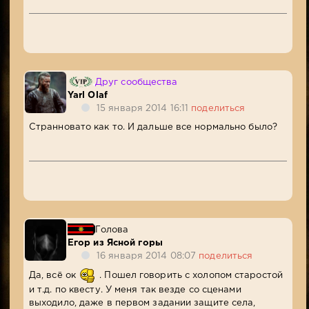
Друг сообщества
Yarl Olaf
15 января 2014 16:11
поделиться
Странновато как то. И дальше все нормально было?
Голова
Егор из Ясной горы
16 января 2014 08:07
поделиться
Да, всё ок
. Пошел говорить с холопом старостой
и т.д. по квесту. У меня так везде со сценами
выходило, даже в первом задании защите села,