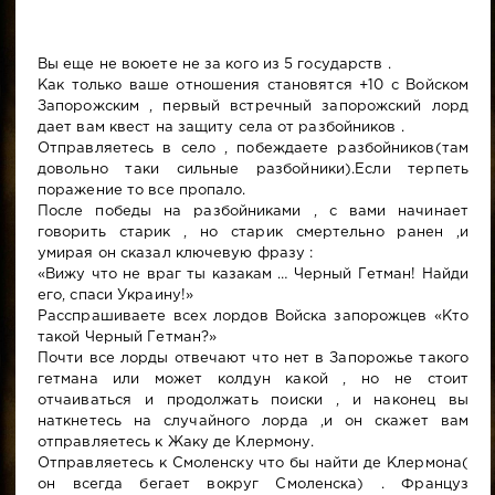
Вы еще не воюете не за кого из 5 государств .
Как только ваше отношения становятся +10 с Войском
Запорожским , первый встречный запорожский лорд
дает вам квест на защиту села от разбойников .
Отправляетесь в село , побеждаете разбойников(там
довольно таки сильные разбойники).Если терпеть
поражение то все пропало.
После победы на разбойниками , с вами начинает
говорить старик , но старик смертельно ранен ,и
умирая он сказал ключевую фразу :
«Вижу что не враг ты казакам … Черный Гетман! Найди
его, спаси Украину!»
Расспрашиваете всех лордов Войска запорожцев «Кто
такой Черный Гетман?»
Почти все лорды отвечают что нет в Запорожье такого
гетмана или может колдун какой , но не стоит
отчаиваться и продолжать поиски , и наконец вы
наткнетесь на случайного лорда ,и он скажет вам
отправляетесь к Жаку де Клермону.
Отправляетесь к Смоленску что бы найти де Клермона(
он всегда бегает вокруг Смоленска) . Француз