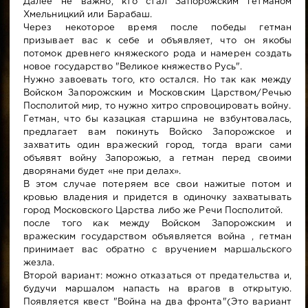
Далее не важно, кто стал Запорожским гетманом
Хмельницкий или Барабаш.
Через некоторое время после победы гетман
призывает вас к себе и объявляет, что он якобы
потомок древнего княжеского рода и намерен создать
новое государство "Великое княжество Русь".
Нужно завоевать того, кто остался. Но так как между
Войском Запорожским и Московским Царством/Речью
Посполитой мир, то нужно хитро спровоцировать войну.
Гетман, что бы казацкая старшина не взбунтовалась,
предлагает вам покинуть Войско Запорожское и
захватить один вражеский город, тогда враги сами
объявят войну Запорожью, а гетман перед своими
дворянами будет «не при делах».
В этом случае потеряем все свои нажитые потом и
кровью владения и придется в одиночку захватывать
город Московского Царства либо же Речи Посполитой.
после того как между Войском Запорожским и
вражеским государством объявляется война , гетман
принимает вас обратно с вручением маршальского
жезла.
Второй вариант: можно отказаться от предательства и,
будучи маршалом напасть на врагов в открытую.
Появляется квест "Война на два фронта"(Это вариант