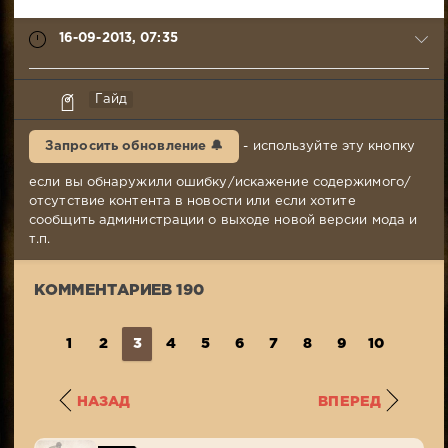
16-09-2013, 07:35
Yarl
Гайд
Olaf
16-
Запросить обновление 🔔
- используйте эту кнопку
09-
2013,
если вы обнаружили ошибку/искажение содержимого/
07:35
отсутствие контента в новости или если хотите
Комментариев:
сообщить администрации о выходе новой версии мода и
190
т.п.
Просмотров:
400
КОММЕНТАРИЕВ 190
325
1
2
3
4
5
6
7
8
9
10
...
1
НАЗАД
ВПЕРЕД