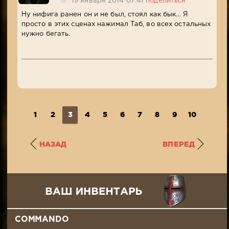
19 января 2014 07:41
поделиться
Ну нифига ранен он и не был, стоял как бык... Я
просто в этих сценах нажимал Таб, во всех остальных
нужно бегать.
1
2
3
4
5
6
7
8
9
10
...
1
НАЗАД
ВПЕРЕД
COMMANDO