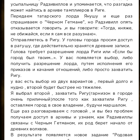
усыпальницу Радзивиллов и упоминается, что разгадка
может найтись в архиве тамплиеров в Риге.
Передаем татарского лорда Янушу и еще раз
спрашиваем о "Черном Гетмане", но Радзивилл опять
отказывается говорить ,и вы говорите: «Тогда, княже,
не обижайся, если я сам все разузнаю».
Отправляетесь в Ригу. У головы города просим доступ
в ратушу, где действительно хранятся древние записи.
Голова требует разрешение лорда Риги или «Если бы
город был твоим…». У вас появляется выбор, либо
получить разрешение лорда, путем исполнения его
приказов и качания отношений, либо просто захватить
Ригу.
у вас есть выбор из двух вариантов , первый долго и
нудно , второй будет быстрее но тяжелее.
Я выбрал второй , захватить Ригу(гарнизон в городе
очень приличный)после того как захватили Ригу ,
оставляем город в свое владении , будучи маршалом.
Еще раз разговариваем с головой , и вы без проблем
получаем доступ в архивы и узнаем, как Радзивиллы
связаны с Черным Гетманом, их род берет начало от
древних волхвов.
В результате появляется новое задание "Родовая