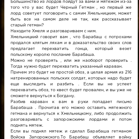
Большинство из лордов пойдут за вами и мятежом из-за
того что у вас будет Черный Гетман , но первый же
лорд советует поговорить с самим Хмельницким, может
быть все на самом деле не так, как рассказывает
старый гетман?
Находите Хмеля и разговариваем с ним.
Хмельницкий говорит вам , что Барабаш с потрохами
продался клятым ляхам и в доказательство своих слов
предлагает перехватить гонца, который везет
польскому королю послание Барабаша.
Можно не проверять , или же наоборот проверить .
Тогда нужно будет перехватить указанный караван.
Причем это будет не простой обоз, а целая армия из 216
натренированных польских солдат, которых надо будет
еще выследить и разбить . Если вы не успеет
перехватить обоз, то квест будет провален, и вы уже не
сможете вернуться к Богдану.
Разбив караван к вам в руки попадает письмо
Барабаша . Прочитав его можно оставить мятежного
гетмана и вернуться к Хмельницкому, либо продолжить
разговаривать с запорожскими лордами и потом
поднять мятеж.
Если вы поднял мятеж и сделал Барабаша гетманом
Войска Запорожского.То Барабаш объявляет войну