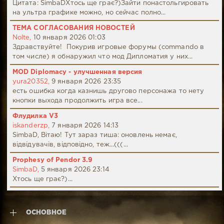
Цитата: SimbaDХтось ще грає?)Зайти понастольгировать
на ультра графике можно, но сейчас полно...
ТЕМА СОГЛАСОВАНИЯ НОВОСТЕЙ
Nolte,
10 января 2026 01:03
Здравствуйте! Покурив игровые форумы (commando в
том числе) я обнаружил что мод Дипломатия у них...
MOD Diplomacy - улучшенная версия
yura20352,
9 января 2026 23:35
есть ошибка когда казнишь другово персонажа то нету
кнопки выхода продолжить игра все...
Флудилка V3
iskanderzp,
7 января 2026 14:13
SimbaD, Вітаю! Тут зараз тиша: оновлень немає,
відвідувачів, відповідно, теж...(((...
Prophesy of Pendor 3.9
SimbaD,
5 января 2026 23:14
Хтось ще грає?)...
ОСНОВНОЕ