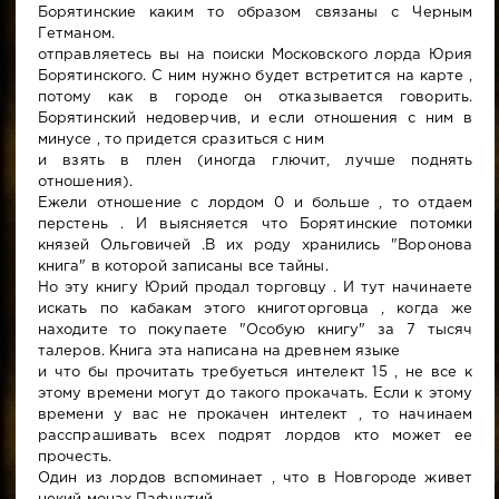
Борятинские каким то образом связаны с Черным
Гетманом.
отправляетесь вы на поиски Московского лорда Юрия
Борятинского. С ним нужно будет встретится на карте ,
потому как в городе он отказывается говорить.
Борятинский недоверчив, и если отношения с ним в
минусе , то придется сразиться с ним
и взять в плен (иногда глючит, лучше поднять
отношения).
Ежели отношение с лордом 0 и больше , то отдаем
перстень . И выясняется что Борятинские потомки
князей Ольговичей .В их роду хранились "Воронова
книга" в которой записаны все тайны.
Но эту книгу Юрий продал торговцу . И тут начинаете
искать по кабакам этого книготорговца , когда же
находите то покупаете "Особую книгу" за 7 тысяч
талеров. Книга эта написана на древнем языке
и что бы прочитать требуеться интелект 15 , не все к
этому времени могут до такого прокачать. Если к этому
времени у вас не прокачен интелект , то начинаем
расспрашивать всех подрят лордов кто может ее
прочесть.
Один из лордов вспоминает , что в Новгороде живет