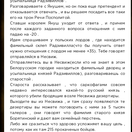
усыпальница Радзивиллов".
Разговариваете с Янушем, но он пока еще претендент и
отказывается отвечать , и вы решаем посадить все таки
его на трон Речи Посполитой.
Ставши королем Януш уходит от ответа , и причем
после каждого заданного вопроса отношения с ним
падаю на -20 .
Идем спрашиваем у польских лордов , где находится
фамильный склеп Радзивилла(что бы получить ответ
нужно отношения с лордом не менее +35). Тебе говорят
отправляйся в Несвиж.
Отправляетесь вы в Несвиж(если кто не знает в этом
Белорусском городке находиться фамильный дворец и
усыпальница князей Радзивиллов), разговариваешь со
старостой .
Староста рассказывает , что саркофагами совсем
недавно интересовался какой-то русский князь ,
которого убили бродящие возле Несвижа дезертиры.
Выходите вы из Несвижа , и там сразу появляются те
дезертиры вы можете поговорить с ними за 5 тысяч
талеров , они говорят что фамилия старого князя
Борятинский и дают вам семейный перстень.
Либо же сразиться что здорово усложняет вашу цель ,
потому как их там 215 прокаченых бойцов.