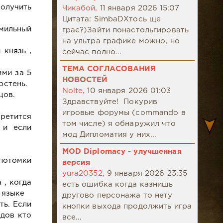
получить
Чикабой,
11 января 2026 15:07
Цитата: SimbaDХтось ще
мильный
грає?)Зайти понастольгировать
на ультра графике можно, но
 князь ,
сейчас полно...
ТЕМА СОГЛАСОВАНИЯ
ими за 5
НОВОСТЕЙ
рстень.
Nolte,
10 января 2026 01:03
цов.
Здравствуйте! Покурив
игровые форумы (commando в
третится
том числе) я обнаружил что
 и если
мод Дипломатия у них...
MOD Diplomacy - улучшенная
 потомки
версия
yura20352,
9 января 2026 23:35
 , когда
есть ошибка когда казнишь
 языке
другово персонажа то нету
ть. Если
кнопки выхода продолжить игра
рдов кто
все...