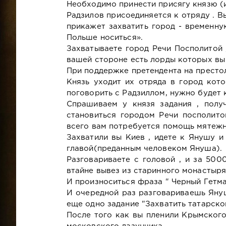
Необходимо принести присягу князю (и
Радзилов присоединяется к отряду . Вы
прикажет захватить город - временну
Польше носиться».
Захватываете город Речи Посполитой 
вашей стороне есть лорды которых вы
При поддержке претендента на престо
Князь уходит их отряда в город кото
поговорить с Радзиллом, нужно будет 
Спрашиваем у князя задания , полу
становиться городом Речи посполито
всего вам потребуется помощь мятежн
Захватили вы Киев , идете к Янушу и
главой(преданным человеком Януша).
Разговариваете с головой , и за 500
втайне вывез из старинного монастыря
И произноситься фраза " Черный Гетма
И очередной раз разговариваешь Януш
еще одно задание "Захватить татарско
После того как вы пленили Крымского