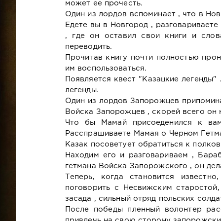
может ее прочесть.
Один из лордов вспоминает , что в Но
Едете вы в Новгород , разговариваете
, где он оставил свои книги и сло
переводить.
Прочитав книгу почти полностью прон
им воспользоваться.
Появляется квест "Казацкие легенды" 
легенды.
Один из лордов Запорожцев припомина
Войска Запорожцев , скорей всего он 
Что бы Мамай присоеденился к вам
Расспрашиваете Мамая о Черном Гетм
Казак посоветует обратиться к полко
Находим его и разговариваем , Бара
гетмана Войска Запорожского , он дел
Теперь, когда становится известн
поговорить с Несвижским старостой,
засада , сильный отряд польских солда
После победы пленный волонтер рас
привлечь на свою сторону запорожски