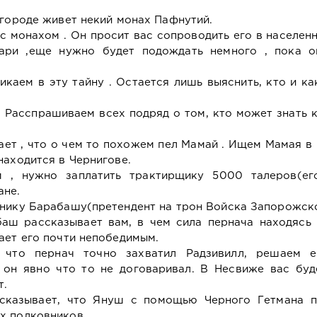
вгороде живет некий монах Пафнутий.
 с монахом . Он просит вас сопроводить его в населен
вари ,еще нужно будет подождать немного , пока о
икаем в эту тайну . Остается лишь выяснить, кто и к
. Расспрашиваем всех подряд о том, кто может знать 
ет , что о чем то похожем пел Мамай . Ищем Мамая в
находится в Чернигове.
 , нужно заплатить трактирщику 5000 талеров(его
ане.
внику Барабашу(претендент на трон Войска Запорожск
баш рассказывает вам, в чем сила пернача находясь 
ает его почти непобедимым.
о, что пернач точно захватил Радзивилл, решаем 
 он явно что то не договаривал. В Несвиже вас буд
т.
сказывает, что Януш с помощью Черного Гетмана п
х полковников.