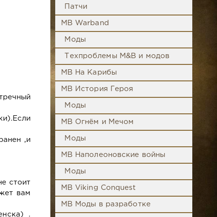
Патчи
MB Warband
Моды
Техпроблемы M&B и модов
MB На Карибы
MB История Героя
тречный
Моды
и).Если
MB Огнём и Мечом
Моды
ранен ,и
MB Наполеоновские войны
Моды
не стоит
MB Viking Conquest
ажет вам
MB Моды в разработке
нска) .