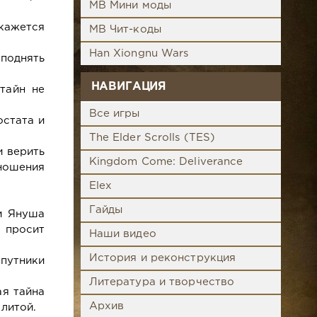
MB Мини моды
кажется
MB Чит-коды
Han Xiongnu Wars
 поднять
НАВИГАЦИЯ
тайн не
Все игры
остата и
The Elder Scrolls (TES)
и верить
Kingdom Come: Deliverance
тношения
Elex
Гайды
и Януша
 просит
Наши видео
История и реконструкция
(путники
Литература и творчество
ая тайна
Архив
литой.