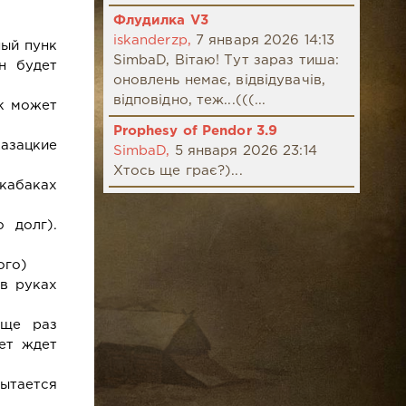
Флудилка V3
iskanderzp,
7 января 2026 14:13
ный пунк
SimbaD, Вітаю! Тут зараз тиша:
н будет
оновлень немає, відвідувачів,
відповідно, теж...(((...
ак может
Prophesy of Pendor 3.9
казацкие
SimbaD,
5 января 2026 23:14
Хтось ще грає?)...
 кабаках
 долг).
ого)
в руках
еще раз
ет ждет
ытается