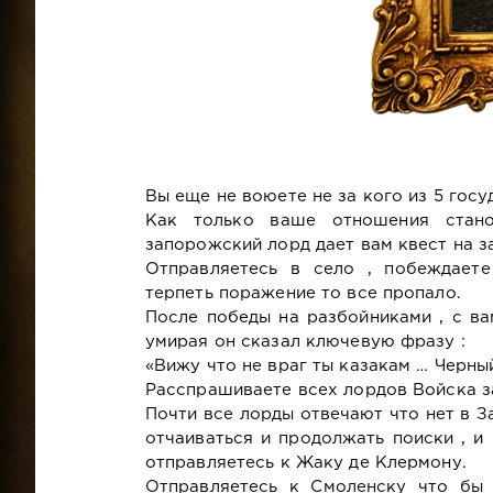
Вы еще не воюете не за кого из 5 госу
Как только ваше отношения стан
запорожский лорд дает вам квест на з
Отправляетесь в село , побеждаете
терпеть поражение то все пропало.
После победы на разбойниками , с ва
умирая он сказал ключевую фразу :
«Вижу что не враг ты казакам … Черный
Расспрашиваете всех лордов Войска з
Почти все лорды отвечают что нет в З
отчаиваться и продолжать поиски , и
отправляетесь к Жаку де Клермону.
Отправляетесь к Смоленску что бы 