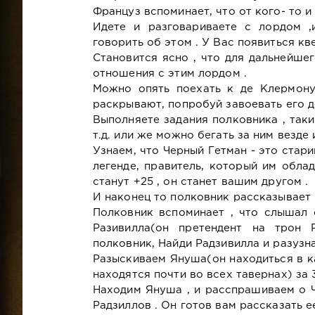
Француз вспоминает, что от кого- то 
Идете и разговариваете с лордом ,
говорить об этом . У Вас появиться кв
Становится ясно , что для дальнейше
отношения с этим лордом .
Можно опять поехать к де Клермону
раскрывают, попробуй завоевать его д
Выполняете задания полковника , таки
т.д. или же можно бегать за ним везде
Узнаем, что Черный Гетман - это стар
легенде, правитель, который им обла
станут +25 , он станет вашим другом .
И наконец то полковник рассказывает 
Полковник вспоминает , что слышал
Разивилла(он претендент на трон 
полковник, Найди Радзивилла и разузна
Разыскиваем Януша(он находиться в к
находятся почти во всех тавернах) за 
Находим Януша , и расспрашиваем о Ч
Радзиллов . Он готов вам рассказать 