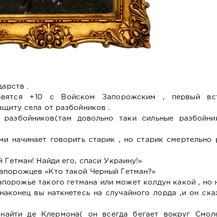
дарств .
овятся +10 с Войском Запорожским , первый вс
ащиту села от разбойников .
 разбойников(там довольно таки сильные разбойник
ми начинает говорить старик , но старик смертельно 
 Гетман! Найди его, спаси Украину!»
апорожцев «Кто такой Черный Гетман?»
апорожье такого гетмана или может колдун какой , но 
 наконец вы наткнетесь на случайного лорда ,и он ск
найти де Клермона( он всегда бегает вокруг Смоле