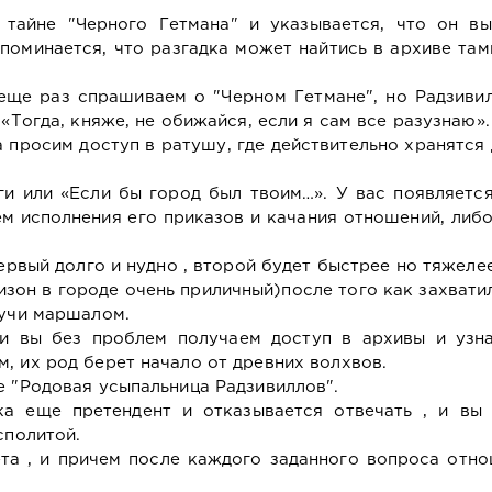
тайне "Черного Гетмана" и указывается, что он вы
поминается, что разгадка может найтись в архиве та
еще раз спрашиваем о "Черном Гетмане", но Радзивил
 «Тогда, княже, не обижайся, если я сам все разузнаю».
а просим доступ в ратушу, где действительно хранятся
и или «Если бы город был твоим…». У вас появляетс
ем исполнения его приказов и качания отношений, либ
первый долго и нудно , второй будет быстрее но тяжелее
изон в городе очень приличный)после того как захватил
дучи маршалом.
 и вы без проблем получаем доступ в архивы и узна
, их род берет начало от древних волхвов.
е "Родовая усыпальница Радзивиллов".
ка еще претендент и отказывается отвечать , и вы
сполитой.
та , и причем после каждого заданного вопроса отно