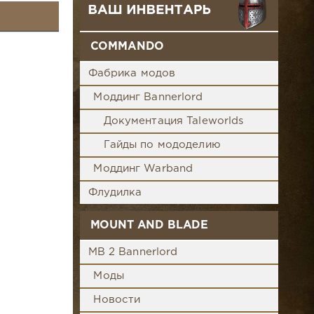
COMMANDO
Фабрика модов
Моддинг Bannerlord
Документация Taleworlds
Гайды по мододелию
Моддинг Warband
Флудилка
MOUNT AND BLADE
MB 2 Bannerlord
Моды
Новости