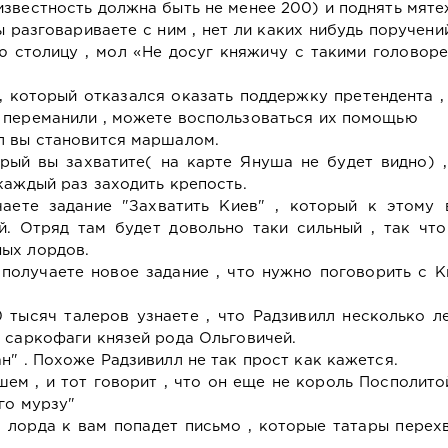
звестность должна быть не менее 200) и поднять мяте
 разговариваете с ним , нет ли каких нибудь поручений
ю столицу , мол «Не досуг княжичу с такими головор
, который отказался оказать поддержку претендента ,
 переманили , можете воспользоваться их помощью
л вы становится маршалом.
рый вы захватите( на карте Януша не будет видно) 
каждый раз заходить крепость.
чаете задание "Захватить Киев" , который к этому 
й. Отряд там будет довольно таки сильный , так что
ых лордов.
 получаете новое задание , что нужно поговорить с 
0 тысяч талеров узнаете , что Радзивилл несколько л
 саркофаги князей рода Ольговичей.
н" . Похоже Радзивилл не так прост как кажется.
ем , и тот говорит , что он еще не король Посполито
го мурзу"
 лорда к вам попадет письмо , которые татары перех