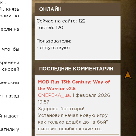
ж .
 , князь
ОНЛАЙН
езами по
Сейчас на сайте: 122
Гостей: 120
 если на
Пользователи:
- отсутствуют
, что бы
времени
ПОСЛЕДНИЕ КОММЕНТАРИИ
 скорей
MOD Rus 13th Century: Way of
Киевским
the Warrior v2.5
CMEPEKA_ua,
1 февраля 2026
ет назад
19:57
Здорово богатыри!
Установил,начал новую игру
й и дает
как только дошёл до "в бой"
вылазит ошибка какие то...
ватили у