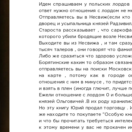
Идем спрашиваем у польских лордов ,
ответ нужно отношения с лордом не ме
Отправляетесь вы в Несвиж(если кто
дворец и усыпальница князей Радзивил
Староста рассказывает , что саркофа
которого убили бродящие возле Несви
Выходите вы из Несвижа , и там сраз
тысяч талеров , они говорят что фами
Либо же сразиться что здорово усложн
Борятинские каким то образом связан
отправляетесь вы на поиски Московск
на карте , потому как в городе он
отношения с ним в минусе , то придетс
и взять в плен (иногда глючит, лучше 
Ежели отношение с лордом 0 и больше 
князей Ольговичей .В их роду хранили
Но эту книгу Юрий продал торговцу . И
же находите то покупаете "Особую кни
и что бы прочитать требуеться интелек
к этому времени у вас не прокачен и