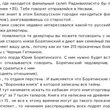
 где находится фамильный склеп Радзивилла(что бы 
нее +35). Тебе говорят отправляйся в Несвиж.
 не знает в этом Белорусском городке находиться фа
лов), разговариваешь со старостой .
гами совсем недавно интересовался какой-то русский
жа дезертиры.
у появляются те дезертиры вы можете поговорить с н
лия старого князя Борятинский и дают вам семейный пе
яет вашу цель , потому как их там 215 прокаченых бой
ы с Черным Гетманом.
ого лорда Юрия Борятинского. С ним нужно будет вс
 отказывается говорить. Борятинский недоверчив,
я сразиться с ним
поднять отношения).
, то отдаем перстень . И выясняется что Борятинские
сь "Воронова книга" в которой записаны все тайны.
 тут начинаете искать по кабакам этого книготорговца
гу" за 7 тысяч талеров. Книга эта написана на древнем
т 15 , не все к этому времени могут до такого прокача
нтелект , то начинаем расспрашивать всех подрят ло