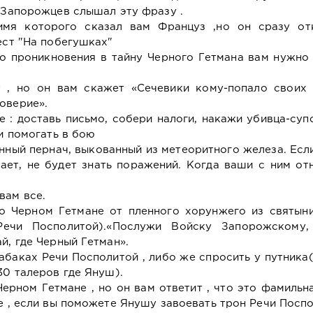
и Запорожцев слышал эту фразу .
имя которого сказал вам Француз ,но он сразу от
ест "На побегушках"
го проникновения в тайну Черного Гетмана вам нужно
 , но он вам скажет «Сечевики кому-попало своих 
оверие».
е : доставь письмо, собери налоги, накажи убивца-суп
 и помогать в бою
инный пернач, выкованный из метеоритного железа. Есл
дает, не будет знать поражений. Когда ваши с ним о
вам все.
 о Черном Гетмане от пленного хорунжего из святын
Речи Посполитой).«Послужи Войску Запорожскому,
й, где Черный Гетман».
абаках Речи Посполитой , либо же спросить у путника
30 талеров где Януш).
ерном Гетмане , но он вам ответит , что это фамильн
ее , если вы поможете Янушу завоевать трон Речи Поспо