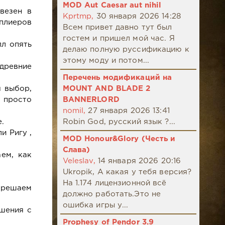
MOD Aut Caesar aut nihil
везен в
Kprtmp,
30 января 2026 14:28
мплиеров
Всем привет давно тут был
гостем и пришел мой час. Я
л опять
делаю полную руссификацию к
этому моду и потом...
 древние
Перечень модификаций на
я выбор,
MOUNT AND BLADE 2
о просто
BANNERLORD
nomil,
27 января 2026 13:41
.
Robin God, русский язык ?...
и Ригу ,
MOD Honour&Glory (Честь и
Слава)
ем, как
Veleslav,
14 января 2026 20:16
Ukropik, А какая у тебя версия?
На 1.174 лицензионной всё
 решаем
должно работать.Это не
ошибка игры у...
шения с
Prophesy of Pendor 3.9