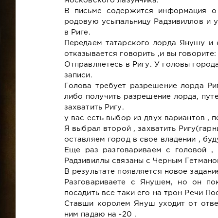
московского лазунчика.
В письме содержится информация о 
родовую усыпальницу Радзивиллов и у
в Риге.
Передаем татарского лорда Янушу и 
отказывается говорить ,и вы говорите:
Отправляетесь в Ригу. У головы город
записи.
Голова требует разрешение лорда Риг
либо получить разрешение лорда, пут
захватить Ригу.
у вас есть выбор из двух вариантов , 
Я выбрал второй , захватить Ригу(гарн
оставляем город в свое владении , бу
Еще раз разговариваем с головой ,
Радзивиллы связаны с Черным Гетманом
В результате появляется новое задани
Разговариваете с Янушем, но он по
посадить все таки его на трон Речи По
Ставши королем Януш уходит от отве
ним падаю на -20 .