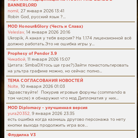
BANNERLORD
nomil,
27 января 2026 13:41
Robin God, русский язык ?...
MOD Honour&Glory (Честь и Слава)
Veleslav,
14 января 2026 20:16
Ukropik, А какая у тебя версия? На 1.174 лицензионной всё
должно работать.Это не ошибка игры у...
Prophesy of Pendor 3.9
Чикабой,
11 января 2026 15:07
Цитата: SimbaDХтось ще грає?)Зайти понастольгировать
на ультра графике можно, но сейчас полно...
ТЕМА СОГЛАСОВАНИЯ НОВОСТЕЙ
Nolte,
10 января 2026 01:03
Здравствуйте! Покурив игровые форумы (commando в
том числе) я обнаружил что мод Дипломатия у них...
MOD Diplomacy - улучшенная версия
yura20352,
9 января 2026 23:35
есть ошибка когда казнишь другово персонажа то нету
кнопки выхода продолжить игра все...
Флудилка V3