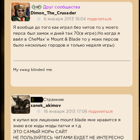
Друг сообщества
Dimon_The_Crusader
6 января 2013 16:04
поделиться
Я вообще до того как играл без читов то у моего
перса был замок и дней так 70(в игре).Но когда я
ввёл в CheMax`е Mount & Blade то у моих персов
было несколько городов и только неделя игры)
My swag blinded me.
Странник
sanek_akimov
16 января 2013 17:06
поделиться
я купил все лицензии mount blade мне нравится я
знаю все коды моды патчи и т.д
ЭТО САМЫЙ НОРм САЙТ
НЕ ПОЛЬЗУЙТЕСЬ ЧИТАМИ БУДЕТ НЕ ИНТЕРЕСНО