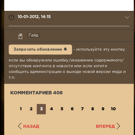
10-01-2012, 14:15
TRiOLD
Гайд
10-
01-
Запросить обновление 🔔
- используйте эту кнопку
2012,
14:15
если вы обнаружили ошибку/искажение содержимого/
Комментариев:
отсутствие контента в новости или если хотите
408
сообщить администрации о выходе новой версии мода и
Просмотров:
т.п.
383
224
КОММЕНТАРИЕВ 408
1
2
3
4
5
6
7
8
9
10
...
4
НАЗАД
ВПЕРЕД