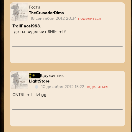
Гости
TheCrusaderDima
18 сентября 2012 20:34
поделиться
TrollFace1998
,
где ты видел чит SHIFT+L?
Дружинник
LightStore
10 декабря 2012 15:22
поделиться
CNTRL + L -lvl gg