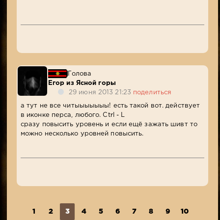
Голова
Егор из Ясной горы
29 июня 2013 21:23
поделиться
а тут не все читыыыыыыы! есть такой вот. действует
в иконке перса, любого. Ctrl - L
сразу повысить уровень и если ещё зажать шивт то
можно несколько уровней повысить.
1
2
3
4
5
6
7
8
9
10
...
4