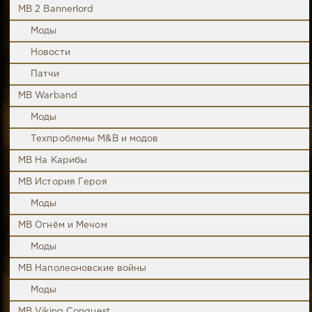
MB 2 Bannerlord
Моды
Новости
Патчи
MB Warband
Моды
Техпроблемы M&B и модов
MB На Карибы
MB История Героя
Моды
MB Огнём и Мечом
Моды
MB Наполеоновские войны
Моды
MB Viking Conquest