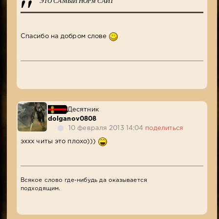
ЭТО САМЫЙ НОРм САЙТ
Спасибо на добром слове
Десятник
dolganov0808
10 февраля 2013 14:04
поделиться
эххх читы это плохо)))
Всякое слово где-нибудь да оказывается
подходящим.