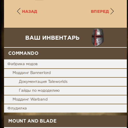
НАЗАД
ВПЕРЕД
COMMANDO
Фабрика модов
Моддинг Bannerlord
Документация Taleworlds
Гайды по мододелию
Моддинг Warband
Флудилка
MOUNT AND BLADE