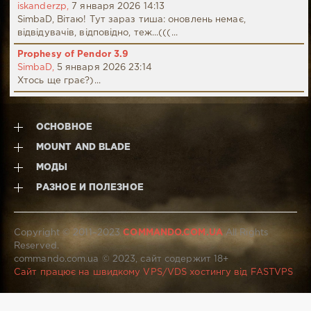
iskanderzp,
7 января 2026 14:13
SimbaD, Вітаю! Тут зараз тиша: оновлень немає,
відвідувачів, відповідно, теж...(((...
Prophesy of Pendor 3.9
SimbaD,
5 января 2026 23:14
Хтось ще грає?)...
ОСНОВНОЕ
MOUNT AND BLADE
МОДЫ
РАЗНОЕ И ПОЛЕЗНОЕ
Copyright © 2011–2023
COMMANDO.COM.UA
All Rights
Reserved.
commando.com.ua © 2023, сайт содержит 18+
Сайт працює на швидкому VPS/VDS хостингу від FASTVPS