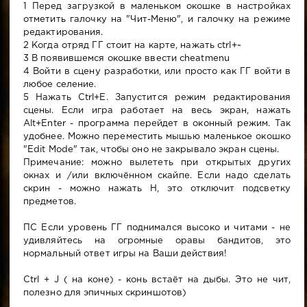
1 Перед загрузкой в маленьком окошке в настройках
отметить галочку на "Чит-Меню", и галочку на режиме
редактирования.
2 Когда отряд ГГ стоит на карте, нажать ctrl+~
3 В появившемся окошке ввести cheatmenu
4 Войти в сцену разработки, или просто как ГГ войти в
любое селение.
5 Нажать Ctrl+E. Запустится режим редактирования
сцены. Если игра работает на весь экран, нажать
Alt+Enter - программа перейдет в оконный режим. Так
удобнее. Можно переместить мышью маленькое окошко
"Edit Mode" так, чтобы оно не закрывало экран сцены.
Примечание: можно вылететь при открытых других
окнах и /или включённом скайпе. Если надо сделать
скрин - можно нажать H, это отключит подсветку
предметов.
ПС Если уровень ГГ поднимался высоко и читами - не
удивляйтесь на огромные оравы бандитов, это
нормальный ответ игры на Ваши действия!
Ctrl + J ( на коне) - конь встаёт на дыбы. Это не чит,
полезно для эпичных скриншотов)