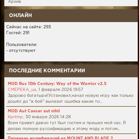
Архив
ОНЛАЙН
Сейчас на сайте: 293
Гостей: 291
Пользователи:
- отсутствуют
ПОСЛЕДНИЕ КОММЕНТАРИИ
MOD Rus 13th Century: Way of the Warrior v2.5
CMEPEKA_ua,
1 февраля 2026 19:57
Здорово богатыри!Установил,начал новую игру как только
дошёл до "в бой" вылазит ошибка какие то...
MOD Aut Caesar aut nihil
Kprtmp,
30 января 2026 14:28
Всем привет давно тут был гостем и пришел мой час. Я
делаю полную руссификацию к этому моду и потом...
Перечень модификаций на MOUNT AND BLADE 2