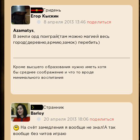
Гридень
Егор Кыскин
8 апреля 2013 13:46
поделиться
Azamatys
,
В земли орд поиграй(там можно магией весь
город(деревню,армию,замок) перебить)
Кроме высшего образования нужно иметь хотя
бы среднее соображение и что то вроде
минимального воспитания
Странник
Barloy
20 апреля 2013 18:06
поделиться
На счёт замедления я вообще не знал!А так
вообще без читов играю