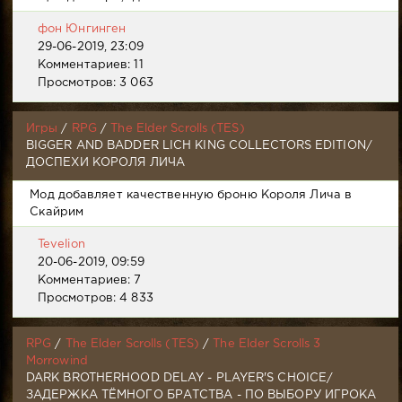
фон Юнгинген
29-06-2019, 23:09
Комментариев: 11
Просмотров: 3 063
Игры
/
RPG
/
The Elder Scrolls (TES)
BIGGER AND BADDER LICH KING COLLECTORS EDITION/
ДОСПЕХИ КОРОЛЯ ЛИЧА
Мод добавляет качественную броню Короля Лича в
Скайрим
Tevelion
20-06-2019, 09:59
Комментариев: 7
Просмотров: 4 833
RPG
/
The Elder Scrolls (TES)
/
The Elder Scrolls 3
Morrowind
DARK BROTHERHOOD DELAY - PLAYER'S CHOICE/
ЗАДЕРЖКА ТЁМНОГО БРАТСТВА - ПО ВЫБОРУ ИГРОКА