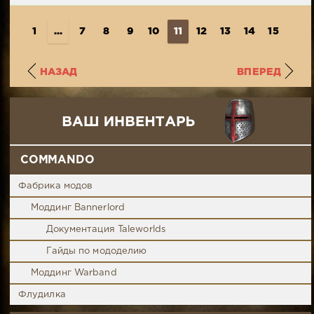
1
...
7
8
9
10
11
12
13
14
15
...
НАЗАД
ВПЕРЕД
COMMANDO
Фабрика модов
Моддинг Bannerlord
Документация Taleworlds
Гайды по мододелию
Моддинг Warband
Флудилка