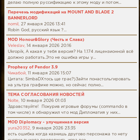
делаю полную руссификацию к этому моду и потом...
Перечень модификаций на MOUNT AND BLADE 2
BANNERLORD
nomil,
27 января 2026 13:41
Robin God, русский язык ?...
MOD Honour&Glory (Честь и Слава)
Veleslav,
14 января 2026 20:16
Ukropik, А какая у тебя версия? На 1.174 лицензионной всё
должно работать.Это не ошибка игры у...
Prophesy of Pendor 3.9
Чикабой,
11 января 2026 15:07
Цитата: SimbaDХтось ще грає?)Зайти понастольгировать
на ультра графике можно, но сейчас полно...
ТЕМА СОГЛАСОВАНИЯ НОВОСТЕЙ
Nolte,
10 января 2026 01:03
Здравствуйте! Покурив игровые форумы (commando в
том числе) я обнаружил что мод Дипломатия у них...
MOD Diplomacy - улучшенная версия
yura20352,
9 января 2026 23:35
есть ошибка когда казнишь другово персонажа то нету