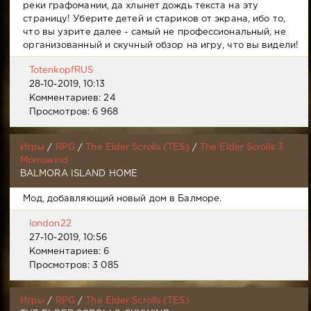
реки графомании, да хлынет дождь текста на эту
страницу! Уберите детей и стариков от экрана, ибо то,
что вы узрите далее - самый не профессиональный, не
организованный и скучный обзор на игру, что вы видели!
TotenkopfRUS
28-10-2019, 10:13
Комментариев: 24
Просмотров: 6 968
Игры
/
RPG
/
The Elder Scrolls (TES)
/
The Elder Scrolls 3
Morrowind
BALMORA ISLAND HOME
Мод, добавляющий новый дом в Балморе.
london22
27-10-2019, 10:56
Комментариев: 6
Просмотров: 3 085
Игры
/
RPG
/
The Elder Scrolls (TES)