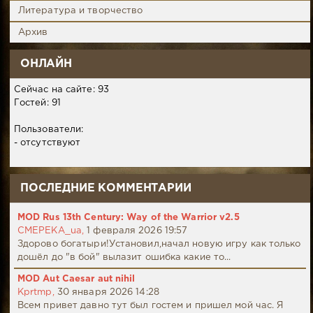
Литература и творчество
Архив
ОНЛАЙН
Сейчас на сайте: 93
Гостей: 91
Пользователи:
- отсутствуют
ПОСЛЕДНИЕ КОММЕНТАРИИ
MOD Rus 13th Century: Way of the Warrior v2.5
CMEPEKA_ua,
1 февраля 2026 19:57
Здорово богатыри!Установил,начал новую игру как только
дошёл до "в бой" вылазит ошибка какие то...
MOD Aut Caesar aut nihil
Kprtmp,
30 января 2026 14:28
Всем привет давно тут был гостем и пришел мой час. Я