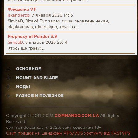
кнопки выхода продолжить игра все...
Флудилка V3
iskanderzp,
7 января 2026 14:13
SimbaD, Вітаю! Тут зараз тиша: оновлень немає,
відвідувачів, відповідно, теж...(((...
Prophesy of Pendor 3.9
SimbaD,
5 января 2026 23:14
Хтось ще грає?)...
ОСНОВНОЕ
MOUNT AND BLADE
МОДЫ
РАЗНОЕ И ПОЛЕЗНОЕ
Copyright © 2011–2023
COMMANDO.COM.UA
All Rights
Reserved.
commando.com.ua © 2023, сайт содержит 18+
Сайт працює на швидкому VPS/VDS хостингу від FASTVPS