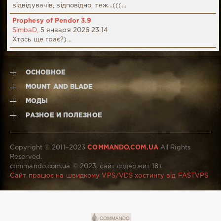
відвідувачів, відповідно, теж...(((...
Prophesy of Pendor 3.9
SimbaD,
5 января 2026 23:14
Хтось ще грає?)...
ОСНОВНОЕ
MOUNT AND BLADE
МОДЫ
РАЗНОЕ И ПОЛЕЗНОЕ
Copyright © 2011–2023
COMMANDO.COM.UA
All Rights
Reserved.
commando.com.ua © 2023, сайт содержит 18+
Сайт працює на швидкому VPS/VDS хостингу від FASTVPS