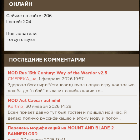
ОНЛАЙН
Сейчас на сайте: 206
Гостей: 204
Пользователи:
- отсутствуют
ПОСЛЕДНИЕ КОММЕНТАРИИ
MOD Rus 13th Century: Way of the Warrior v2.5
CMEPEKA_ua,
1 февраля 2026 19:57
Здорово богатыри!Установил,начал новую игру как только
дошёл до "в бой" вылазит ошибка какие то...
MOD Aut Caesar aut nihil
Kprtmp,
30 января 2026 14:28
Всем привет давно тут был гостем и пришел мой час. Я
делаю полную руссификацию к этому моду и потом...
Перечень модификаций на MOUNT AND BLADE 2
BANNERLORD