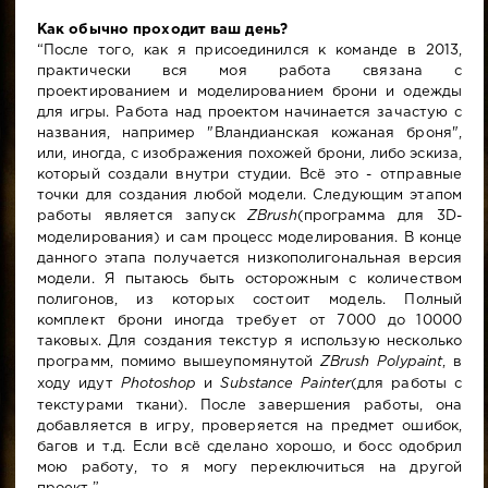
Как обычно проходит ваш день?
“После того, как я присоединился к команде в 2013,
практически вся моя работа связана с
проектированием и моделированием брони и одежды
для игры. Работа над проектом начинается зачастую с
названия, например "Вландианская кожаная броня",
или, иногда, с изображения похожей брони, либо эскиза,
который создали внутри студии. Всё это - отправные
точки для создания любой модели. Следующим этапом
работы является запуск
ZBrush
(программа для 3D-
моделирования) и сам процесс моделирования. В конце
данного этапа получается низкополигональная версия
модели. Я пытаюсь быть осторожным с количеством
полигонов, из которых состоит модель. Полный
комплект брони иногда требует от 7000 до 10000
таковых. Для создания текстур я использую несколько
программ, помимо вышеупомянутой
ZBrush Polypaint
, в
ходу идут
Photoshop
и
Substance Painter
(для работы с
текстурами ткани). После завершения работы, она
добавляется в игру, проверяется на предмет ошибок,
багов и т.д. Если всё сделано хорошо, и босс одобрил
мою работу, то я могу переключиться на другой