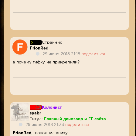
Странник
FrionRed
29 июня 2018 21:18
поделиться
а почему гифку не прикрепили?
Колонист
syabr
Титул:
Главный динозавр и ГГ сайта
29 июня 2018 21:33
поделиться
FrionRed
, пополнил внизу