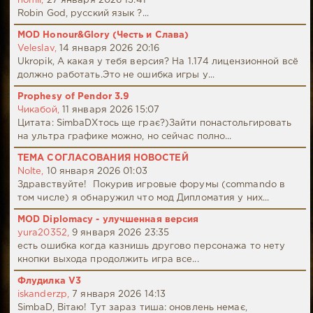
nomil,
27 января 2026 13:41
Robin God, русский язык ?...
MOD Honour&Glory (Честь и Слава)
Veleslav,
14 января 2026 20:16
Ukropik, А какая у тебя версия? На 1.174 лицензионной всё
должно работать.Это не ошибка игры у...
Prophesy of Pendor 3.9
Чикабой,
11 января 2026 15:07
Цитата: SimbaDХтось ще грає?)Зайти понастольгировать
на ультра графике можно, но сейчас полно...
ТЕМА СОГЛАСОВАНИЯ НОВОСТЕЙ
Nolte,
10 января 2026 01:03
Здравствуйте! Покурив игровые форумы (commando в
том числе) я обнаружил что мод Дипломатия у них...
MOD Diplomacy - улучшенная версия
yura20352,
9 января 2026 23:35
есть ошибка когда казнишь другово персонажа то нету
кнопки выхода продолжить игра все...
Флудилка V3
iskanderzp,
7 января 2026 14:13
SimbaD, Вітаю! Тут зараз тиша: оновлень немає,