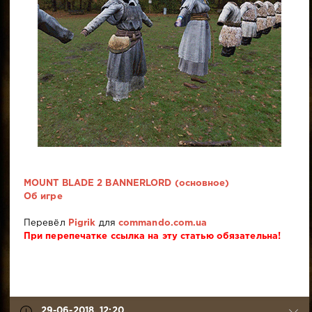
MOUNT BLADE 2 BANNERLORD (основное)
Об игре
Перевёл
Pigrik
для
commando.com.ua
При перепечатке ссылка на эту статью обязательна!
29-06-2018, 12:20