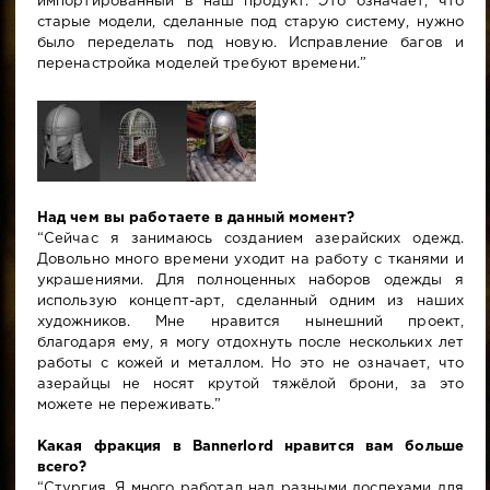
импортированный в наш продукт. Это означает, что
старые модели, сделанные под старую систему, нужно
было переделать под новую. Исправление багов и
перенастройка моделей требуют времени.”
Над чем вы работаете в данный момент?
“Сейчас я занимаюсь созданием азерайских одежд.
Довольно много времени уходит на работу с тканями и
украшениями. Для полноценных наборов одежды я
использую концепт-арт, сделанный одним из наших
художников. Мне нравится нынешний проект,
благодаря ему, я могу отдохнуть после нескольких лет
работы с кожей и металлом. Но это не означает, что
азерайцы не носят крутой тяжёлой брони, за это
можете не переживать.”
Какая фракция в Bannerlord нравится вам больше
всего?
“Стургия. Я много работал над разными доспехами для