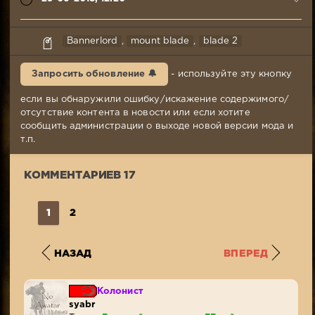
Pigrik
Bannerlord
,
mount blade
,
blade 2
29-
06-
Запросить обновление 🔔
- используйте эту кнопку
2018,
12:20
если вы обнаружили ошибку/искажение содержимого/
Комментариев:
отсутствие контента в новости или если хотите
17
сообщить администрации о выходе новой версии мода и
Просмотров:
т.п.
2
465
КОММЕНТАРИЕВ 17
1
2
НАЗАД
ВПЕРЕД
Колонист
syabr