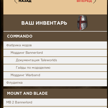
НАЗАД
ВПЕРЕД
COMMANDO
Фабрика модов
Моддинг Bannerlord
Документация Taleworlds
Гайды по мододелию
Моддинг Warband
Флудилка
MOUNT AND BLADE
MB 2 Bannerlord