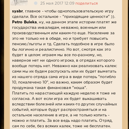
25 мая 2017 12:09
поделиться
syabr
, главное - чтобы однопользовательскую игру
сделали. Все остальное - "приходящие ценности" )).
Petro Buleka
, ну, на данном этапе истории платят же
государства инвалидам, неважно, военным или
производственным или каким-то еще. Население за
это не только не в обиде, но и требует повысить
пенсию/льготы и тд. Сделать подобное в игре было
бы логично и реалистично. Но вот, смотря как это
будет в целом: играем мы все по-разному, но,
наверное нет ни одного игрока, в отрядах которого
вообще потерь нет. Неважно как реализовать калек:
сами мы их будем распускать или их будет выметать
из нашего отряда сама игра в виде потерь "погибло
10, покалечено 10", но важно, каким образом будет
продумана такая финансовая "ноша".
Платить по нарастающей каждую неделю я тоже не
согласна. А вот если игра их будет выкашивать
вследствии болезней или каких-то других случайных
событий, которые будут распространяться и на
остальное население в игре, а не только копить -
можно и платить. За все ведь надо платить. Отряд,
сам по себе, без всяких калек, тоже не бесплатен.