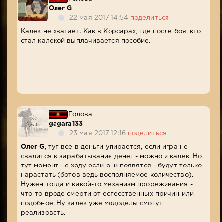
Олег G
22 мая 2017 14:54
поделиться
Калек не хватает. Как в Корсарах, где после боя, кто
стал калекой выплачивается пособие.
Голова
gagara133
23 мая 2017 12:16
поделиться
Олег G
, тут все в деньги упирается, если игра не
свалится в зарабатывание денег - можно и калек. Но
тут момент - с ходу если они появятся - будут только
нарастать (ботов ведь восполняемое количество).
Нужен тогда и какой-то механизм прореживания -
что-то вроде смерти от естесственных причин или
подобное. Ну калек уже мододелы смогут
реализовать.