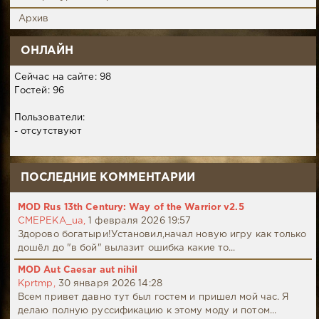
Архив
ОНЛАЙН
Сейчас на сайте: 98
Гостей: 96
Пользователи:
- отсутствуют
ПОСЛЕДНИЕ КОММЕНТАРИИ
MOD Rus 13th Century: Way of the Warrior v2.5
CMEPEKA_ua,
1 февраля 2026 19:57
Здорово богатыри!Установил,начал новую игру как только
дошёл до "в бой" вылазит ошибка какие то...
MOD Aut Caesar aut nihil
Kprtmp,
30 января 2026 14:28
Всем привет давно тут был гостем и пришел мой час. Я
делаю полную руссификацию к этому моду и потом...