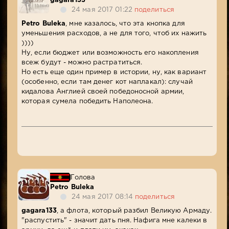
gagara133
24 мая 2017 01:22
поделиться
Petro Buleka
, мне казалось, что эта кнопка для
уменьшения расходов, а не для того, чтоб их нажить
))))
Ну, если бюджет или возможность его накопления
всеж будут - можно растратиться.
Но есть еще один пример в истории, ну, как вариант
(особенно, если там денег кот наплакал): случай
кидалова Англией своей победоносной армии,
которая сумела победить Наполеона.
Голова
Petro Buleka
24 мая 2017 08:14
поделиться
gagara133
, а флота, который разбил Великую Армаду.
"распустить" - значит дать пня. Нафига мне калеки в