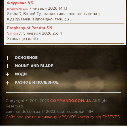
Флудилка V3
iskanderzp,
7 января 2026 14:13
SimbaD, Вітаю! Тут зараз тиша: оновлень немає,
відвідувачів, відповідно, теж...(((...
Prophesy of Pendor 3.9
SimbaD,
5 января 2026 23:14
Хтось ще грає?)...
ОСНОВНОЕ
MOUNT AND BLADE
МОДЫ
РАЗНОЕ И ПОЛЕЗНОЕ
Copyright © 2011–2023
COMMANDO.COM.UA
All Rights
Reserved.
commando.com.ua © 2023, сайт содержит 18+
Сайт працює на швидкому VPS/VDS хостингу від FASTVPS