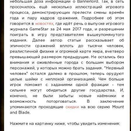
небольшая доза информации о Bannerlord. Так, в сеть
просочилось ещё несколько иллюстраций игрового
процесса, демонстрирующих прелести смены времён
года и пару кадров сражения. Подробнее об этом
говорится в
новостях
, где идёт речь о выпуске игрового
журнала GameStar за 24 мая 2017 года, и разрешении
поиграть в игру представителям вышеупомянутого
издания. Далее автор статьи рассказывает об
эпичности сражений вплоть до тысячи человек,
реалистичной физике и огромной карте мира, вчетверо
превышающей размером предыдущие. Не остались без
внимания и оживлённые города с большим выбором
персонажей, у которых можно брать задания. "Нервный
человек" остался далеко в прошлом, теперь орудуют
целые шайки с неплохой организацией. Чем больше
игрок поможет с заданиями одной фракции - тем
сильнее могут обидеться другие государства. И,
конечно, не были забыты новые наёмники и
возможность поторговаться. В заключение
упоминаются проходящие
скидки
на всю серию Mount
and Blade.
Нажмите на картинку ниже, чтобы увидеть изменения: