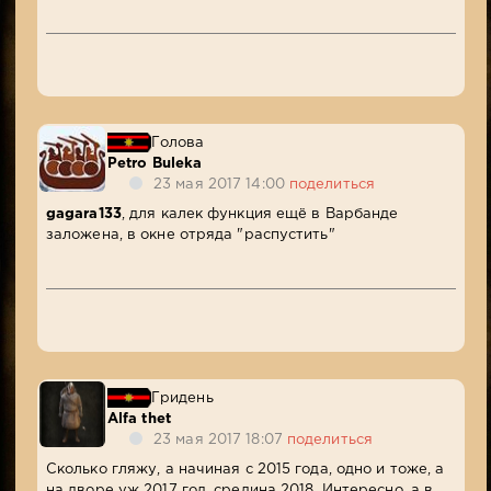
Голова
Petro Buleka
23 мая 2017 14:00
поделиться
gagara133
, для калек функция ещё в Варбанде
заложена, в окне отряда "распустить"
Гридень
Alfa thet
23 мая 2017 18:07
поделиться
Сколько гляжу, а начиная с 2015 года, одно и тоже, а
на дворе уж 2017 год, средина 2018. Интересно, а в