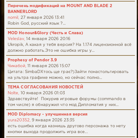
Перечень модификаций на MOUNT AND BLADE 2
BANNERLORD
nomil,
27 января 2026 13:41
Robin God, русский язык ?...
MOD Honour&Glory (Честь и Слава)
Veleslav,
14 января 2026 20:16
Ukropik, А какая у тебя версия? На 1.174 лицензионной всё
должно работать.Это не ошибка игры у...
Prophesy of Pendor 3.9
Чикабой,
11 января 2026 15:07
Цитата: SimbaDХтось ще грає?)Зайти понастольгировать
на ультра графике можно, но сейчас полно...
ТЕМА СОГЛАСОВАНИЯ НОВОСТЕЙ
Nolte,
10 января 2026 01:03
Здравствуйте! Покурив игровые форумы (commando в
том числе) я обнаружил что мод Дипломатия у них...
MOD Diplomacy - улучшенная версия
yura20352,
9 января 2026 23:35
есть ошибка когда казнишь другово персонажа то нету
кнопки выхода продолжить игра все...