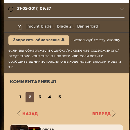
21-05-2017, 09:37
syabr
mount blade
,
blade 2
,
Bannerlord
21-
05-
Запросить обновление 🔔
- используйте эту кнопку
2017,
09:37
если вы обнаружили ошибку/искажение содержимого/
Комментариев:
отсутствие контента в новости или если хотите
41
сообщить администрации о выходе новой версии мода и
Просмотров:
т.п.
3
924
КОММЕНТАРИЕВ 41
1
2
3
4
5
НАЗАД
ВПЕРЕД
Голова