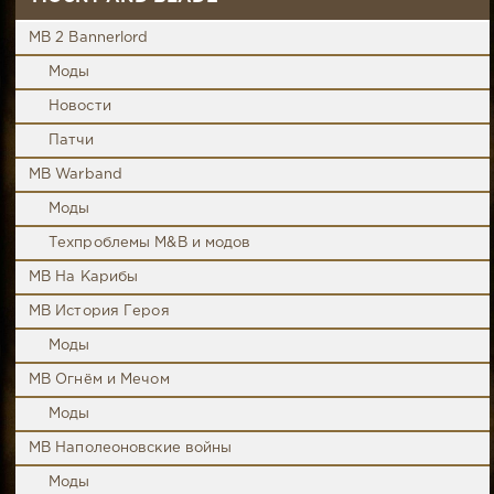
MB 2 Bannerlord
Моды
Новости
Патчи
MB Warband
Моды
Техпроблемы M&B и модов
MB На Карибы
MB История Героя
Моды
MB Огнём и Мечом
Моды
MB Наполеоновские войны
Моды