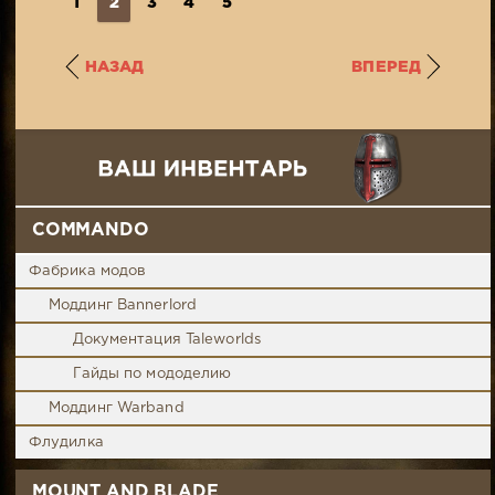
1
2
3
4
5
НАЗАД
ВПЕРЕД
COMMANDO
Фабрика модов
Моддинг Bannerlord
Документация Taleworlds
Гайды по мододелию
Моддинг Warband
Флудилка
MOUNT AND BLADE