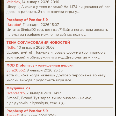
Veleslav,
14 января 2026 20:16
Ukropik, А какая у тебя версия? На 1.174 лицензионной всё
должно работать.Это не ошибка игры у...
Prophesy of Pendor 3.9
Чикабой,
11 января 2026 15:07
Цитата: SimbaDХтось ще грає?)Зайти понастольгировать
на ультра графике можно, но сейчас полно...
ТЕМА СОГЛАСОВАНИЯ НОВОСТЕЙ
Nolte,
10 января 2026 01:03
Здравствуйте! Покурив игровые форумы (commando в
том числе) я обнаружил что мод Дипломатия у них...
MOD Diplomacy - улучшенная версия
yura20352,
9 января 2026 23:35
есть ошибка когда казнишь другово персонажа то нету
кнопки выхода продолжить игра все...
Флудилка V3
iskanderzp,
7 января 2026 14:13
SimbaD, Вітаю! Тут зараз тиша: оновлень немає,
відвідувачів, відповідно, теж...(((...
Prophesy of Pendor 3.9