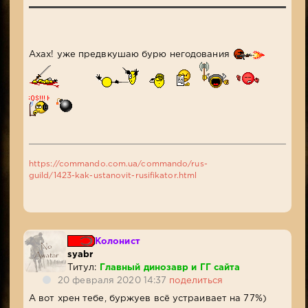
Ахах! уже предвкушаю бурю негодования
https://commando.com.ua/commando/rus-
guild/1423-kak-ustanovit-rusifikator.html
Колонист
syabr
Титул:
Главный динозавр и ГГ сайта
20 февраля 2020 14:37
поделиться
А вот хрен тебе, буржуев всё устраивает на 77%)