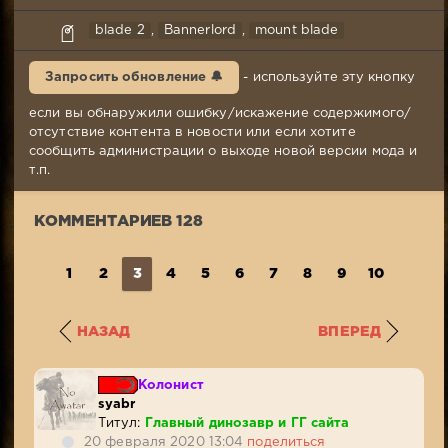
syabr
blade 2
,
Bannerlord
,
mount blade
20-
02-
Запросить обновление 🔔
- используйте эту кнопку
2020,
01:43
если вы обнаружили ошибку/искажение содержимого/
Комментариев:
отсутствие контента в новости или если хотите
128
сообщить администрации о выходе новой версии мода и
Просмотров:
т.п.
7
784
КОММЕНТАРИЕВ 128
1
2
3
4
5
6
7
8
9
10
...
1
НАЗАД
ВПЕРЕД
Колонист
syabr
Титул:
Главный динозавр и ГГ сайта
20 февраля 2020 13:04
поделиться