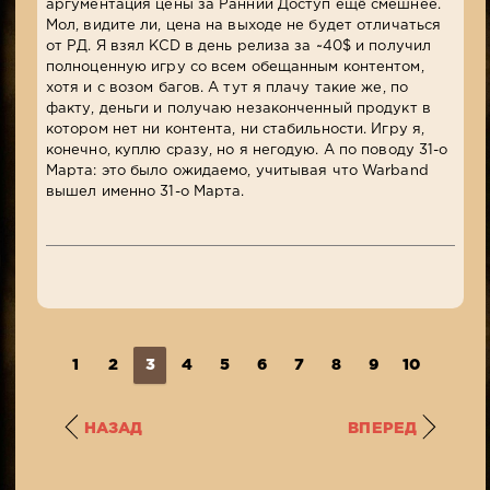
аргументация цены за Ранний Доступ ещё смешнее.
Мол, видите ли, цена на выходе не будет отличаться
от РД. Я взял KCD в день релиза за ~40$ и получил
полноценную игру со всем обещанным контентом,
хотя и с возом багов. А тут я плачу такие же, по
факту, деньги и получаю незаконченный продукт в
котором нет ни контента, ни стабильности. Игру я,
конечно, куплю сразу, но я негодую. А по поводу 31-о
Марта: это было ожидаемо, учитывая что Warband
вышел именно 31-о Марта.
1
2
3
4
5
6
7
8
9
10
...
1
НАЗАД
ВПЕРЕД