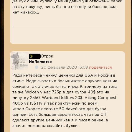
Да йух с ним, куплю, у меня давно уж отложены бабки
на эту покупку, лишь бы они не тянули больше, сил
нет никаких...
Отрок
NoRemorse
20 февраля 2020 13:09
поделиться
Ради интереса чекнул ценники для USA и России в
стиме. Надо сказать в большинстве случаев ценник
солидно так отличается на игры. К примеру из топа
та же Wolcen у нас 725р а для бугра 40$ это на
минутку 2550. Warband 549 vs 20$. Viking Conquest
400р vs 15$ Ну и так практически по всем
играм.Скорее всего те 50 бачей это для бугра
ценник. Есть большая вероятность что под СНГ
сделают другие ценники как я и писал ранее, а
значит можно расслабить булки.