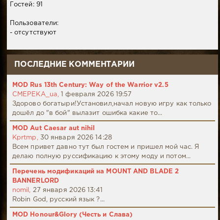
Гостей: 91
Пользователи:
- отсутствуют
ПОСЛЕДНИЕ КОММЕНТАРИИ
MOD Rus 13th Century: Way of the Warrior v2.5
CMEPEKA_ua,
1 февраля 2026 19:57
Здорово богатыри!Установил,начал новую игру как только
дошёл до "в бой" вылазит ошибка какие то...
MOD Aut Caesar aut nihil
Kprtmp,
30 января 2026 14:28
Всем привет давно тут был гостем и пришел мой час. Я
делаю полную руссификацию к этому моду и потом...
Перечень модификаций на MOUNT AND BLADE 2
BANNERLORD
nomil,
27 января 2026 13:41
Robin God, русский язык ?...
MOD Honour&Glory (Честь и Слава)