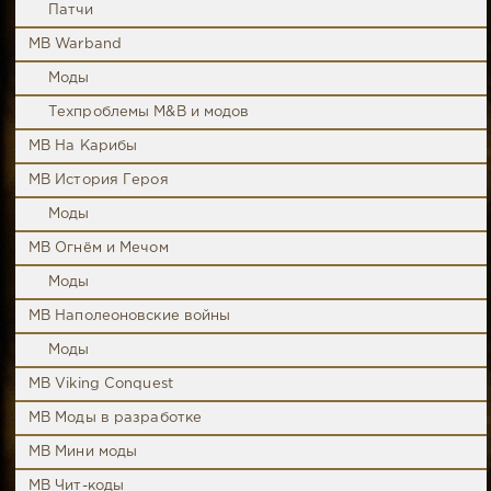
Патчи
MB Warband
Моды
Техпроблемы M&B и модов
MB На Карибы
MB История Героя
Моды
MB Огнём и Мечом
Моды
MB Наполеоновские войны
Моды
MB Viking Conquest
MB Моды в разработке
MB Мини моды
MB Чит-коды