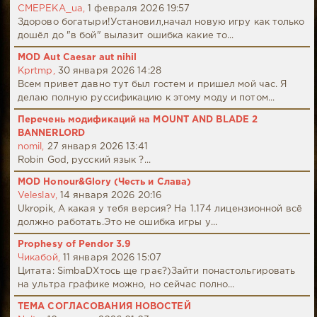
CMEPEKA_ua,
1 февраля 2026 19:57
Здорово богатыри!Установил,начал новую игру как только
дошёл до "в бой" вылазит ошибка какие то...
MOD Aut Caesar aut nihil
Kprtmp,
30 января 2026 14:28
Всем привет давно тут был гостем и пришел мой час. Я
делаю полную руссификацию к этому моду и потом...
Перечень модификаций на MOUNT AND BLADE 2
BANNERLORD
nomil,
27 января 2026 13:41
Robin God, русский язык ?...
MOD Honour&Glory (Честь и Слава)
Veleslav,
14 января 2026 20:16
Ukropik, А какая у тебя версия? На 1.174 лицензионной всё
должно работать.Это не ошибка игры у...
Prophesy of Pendor 3.9
Чикабой,
11 января 2026 15:07
Цитата: SimbaDХтось ще грає?)Зайти понастольгировать
на ультра графике можно, но сейчас полно...
ТЕМА СОГЛАСОВАНИЯ НОВОСТЕЙ