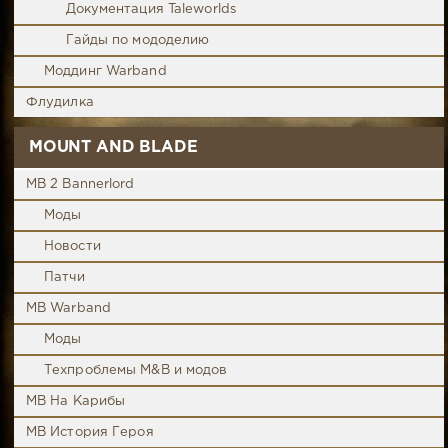
Документация Taleworlds
Гайды по мододелию
Моддинг Warband
Флудилка
MOUNT AND BLADE
MB 2 Bannerlord
Моды
Новости
Патчи
MB Warband
Моды
Техпроблемы M&B и модов
MB На Карибы
MB История Героя