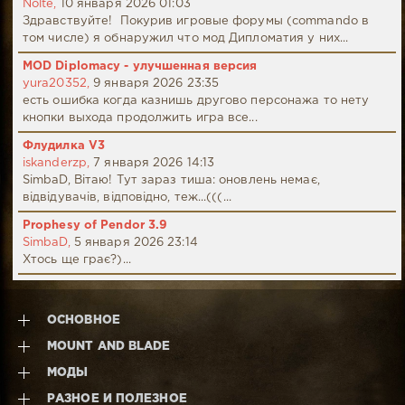
Nolte,
10 января 2026 01:03
Здравствуйте! Покурив игровые форумы (commando в
том числе) я обнаружил что мод Дипломатия у них...
MOD Diplomacy - улучшенная версия
yura20352,
9 января 2026 23:35
есть ошибка когда казнишь другово персонажа то нету
кнопки выхода продолжить игра все...
Флудилка V3
iskanderzp,
7 января 2026 14:13
SimbaD, Вітаю! Тут зараз тиша: оновлень немає,
відвідувачів, відповідно, теж...(((...
Prophesy of Pendor 3.9
SimbaD,
5 января 2026 23:14
Хтось ще грає?)...
ОСНОВНОЕ
MOUNT AND BLADE
МОДЫ
РАЗНОЕ И ПОЛЕЗНОЕ