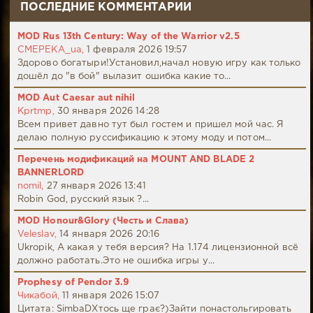
ПОСЛЕДНИЕ КОММЕНТАРИИ
MOD Rus 13th Century: Way of the Warrior v2.5
CMEPEKA_ua,
1 февраля 2026 19:57
Здорово богатыри!Установил,начал новую игру как только
дошёл до "в бой" вылазит ошибка какие то...
MOD Aut Caesar aut nihil
Kprtmp,
30 января 2026 14:28
Всем привет давно тут был гостем и пришел мой час. Я
делаю полную руссификацию к этому моду и потом...
Перечень модификаций на MOUNT AND BLADE 2
BANNERLORD
nomil,
27 января 2026 13:41
Robin God, русский язык ?...
MOD Honour&Glory (Честь и Слава)
Veleslav,
14 января 2026 20:16
Ukropik, А какая у тебя версия? На 1.174 лицензионной всё
должно работать.Это не ошибка игры у...
Prophesy of Pendor 3.9
Чикабой,
11 января 2026 15:07
Цитата: SimbaDХтось ще грає?)Зайти понастольгировать