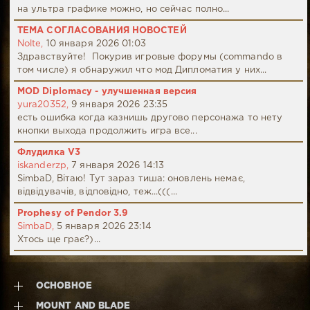
на ультра графике можно, но сейчас полно...
ТЕМА СОГЛАСОВАНИЯ НОВОСТЕЙ
Nolte,
10 января 2026 01:03
Здравствуйте! Покурив игровые форумы (commando в
том числе) я обнаружил что мод Дипломатия у них...
MOD Diplomacy - улучшенная версия
yura20352,
9 января 2026 23:35
есть ошибка когда казнишь другово персонажа то нету
кнопки выхода продолжить игра все...
Флудилка V3
iskanderzp,
7 января 2026 14:13
SimbaD, Вітаю! Тут зараз тиша: оновлень немає,
відвідувачів, відповідно, теж...(((...
Prophesy of Pendor 3.9
SimbaD,
5 января 2026 23:14
Хтось ще грає?)...
ОСНОВНОЕ
MOUNT AND BLADE