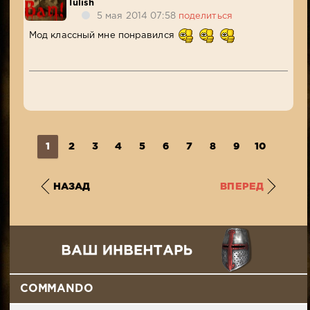
Tulish
5 мая 2014 07:58
поделиться
Мод классный мне понравился
1
2
3
4
5
6
7
8
9
10
...
4
НАЗАД
ВПЕРЕД
COMMANDO