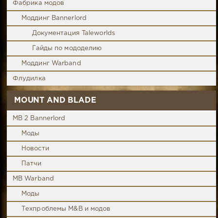
Фабрика модов
Моддинг Bannerlord
Документация Taleworlds
Гайды по мододелию
Моддинг Warband
Флудилка
MOUNT AND BLADE
MB 2 Bannerlord
Моды
Новости
Патчи
MB Warband
Моды
Техпроблемы M&B и модов