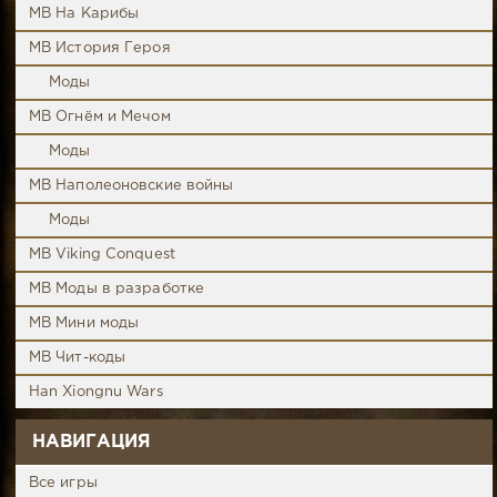
MB На Карибы
MB История Героя
Моды
MB Огнём и Мечом
Моды
MB Наполеоновские войны
Моды
MB Viking Conquest
MB Моды в разработке
MB Мини моды
MB Чит-коды
Han Xiongnu Wars
НАВИГАЦИЯ
Все игры