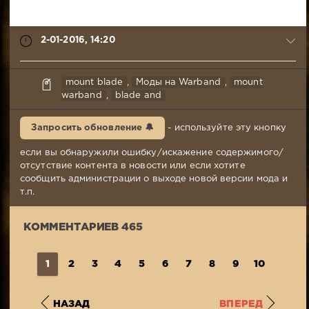
2-01-2016, 14:20
syabr
mount blade
,
Моды на Warband
,
mount
2-
warband
,
blade and
01-
2016,
Запросить обновление 🔔
- используйте эту кнопку
14:20
Комментариев:
если вы обнаружили ошибку/искажение содержимого/
465
отсутствие контента в новости или если хотите
Просмотров:
сообщить администрации о выходе новой версии мода и
60
т.п.
378
КОММЕНТАРИЕВ 465
1
2
3
4
5
6
7
8
9
10
...
4
НАЗАД
ВПЕРЕД