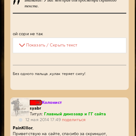
Внимание! У Вас нет прав для просмотра скрытого
текста.
ой сори не так
Показать / Скрыть текст
Без одного пальца ,кулак теряет силу!
Колонист
syabr
Титул:
Главный динозавр и ГГ сайта
12 мая 2014 17:49
поделиться
PainKIllor
,
Приветствую на сайте, спасибо за скриншот,