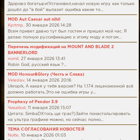
Здорово богатыри!Установил,начал новую игру как только
дошёл до "в бой" вылазит ошибка какие то...
MOD Aut Caesar aut nihil
Kprtmp,
30 января 2026 14:28
Всем привет давно тут был гостем и пришел мой час. Я
делаю полную руссификацию к этому моду и потом...
Перечень модификаций на MOUNT AND BLADE 2
BANNERLORD
nomil,
27 января 2026 13:41
Robin God, русский язык ?...
MOD Honour&Glory (Честь и Слава)
Veleslav,
14 января 2026 20:16
Ukropik, А какая у тебя версия? На 1.174 лицензионной всё
должно работать.Это не ошибка игры у...
Prophesy of Pendor 3.9
Чикабой,
11 января 2026 15:07
Цитата: SimbaDХтось ще грає?)Зайти понастольгировать
на ультра графике можно, но сейчас полно...
ТЕМА СОГЛАСОВАНИЯ НОВОСТЕЙ
Nolte,
10 января 2026 01:03