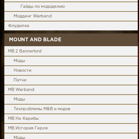
Гайды по мододелию
Моддинг Warband
Флудилка
MOUNT AND BLADE
MB 2 Bannerlord
Моды
Новости
Патчи
MB Warband
Моды
Техпроблемы M&B и модов
MB На Карибы
MB История Героя
Моды