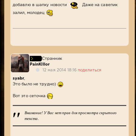
добавлю в шапку новости
Даже на савепик
залил, молодец
Странник
PainKIllor
12 мая 2014 18:16
поделиться
syabr
,
Это было не трудно)
Вот это сеточка
Внимание! У Вас нет прав для просмотра скрытого
текста.