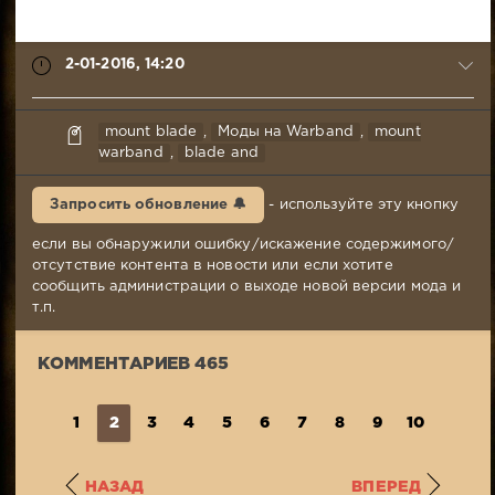
2-01-2016, 14:20
syabr
mount blade
,
Моды на Warband
,
mount
2-
warband
,
blade and
01-
2016,
Запросить обновление 🔔
- используйте эту кнопку
14:20
Комментариев:
если вы обнаружили ошибку/искажение содержимого/
465
отсутствие контента в новости или если хотите
Просмотров:
сообщить администрации о выходе новой версии мода и
60
т.п.
391
КОММЕНТАРИЕВ 465
1
2
3
4
5
6
7
8
9
10
...
4
НАЗАД
ВПЕРЕД