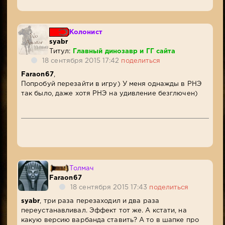
Колонист
syabr
Титул:
Главный динозавр и ГГ сайта
18 сентября 2015 17:42
поделиться
Faraon67
,
Попробуй перезайти в игру) У меня однажды в РНЭ
так было, даже хотя РНЭ на удивление безглючен)
Толмач
Faraon67
18 сентября 2015 17:43
поделиться
syabr
, три раза перезаходил и два раза
переустанавливал. Эффект тот же. А кстати, на
какую версию варбанда ставить? А то в шапке про