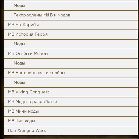
Моды
Техпроблемы M&B и модов
MB На Карибы
MB История Героя
Моды
MB Огнём и Мечом
Моды
MB Наполеоновские войны
Моды
MB Viking Conquest
MB Моды в разработке
MB Мини моды
MB Чит-коды
Han Xiongnu Wars