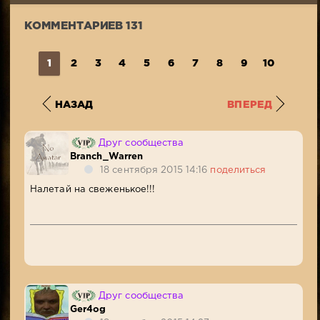
101
КОММЕНТАРИЕВ 131
1
2
3
4
5
6
7
8
9
10
...
1
НАЗАД
ВПЕРЕД
Друг сообщества
Branch_Warren
18 сентября 2015 14:16
поделиться
Налетай на свеженькое!!!
Друг сообщества
Ger4og