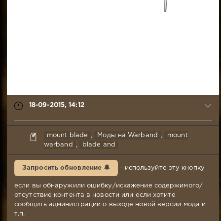
18-09-2015, 14:12
Branch_Warren
mount blade
,
Моды на Warband
,
mount
18-
warband
,
blade and
09-
2015,
Запросить обновление 🔔
- используйте эту кнопку
14:12
Комментариев:
если вы обнаружили ошибку/искажение содержимого/
131
отсутствие контента в новости или если хотите
Просмотров:
сообщить администрации о выходе новой версии мода и
36
т.п.