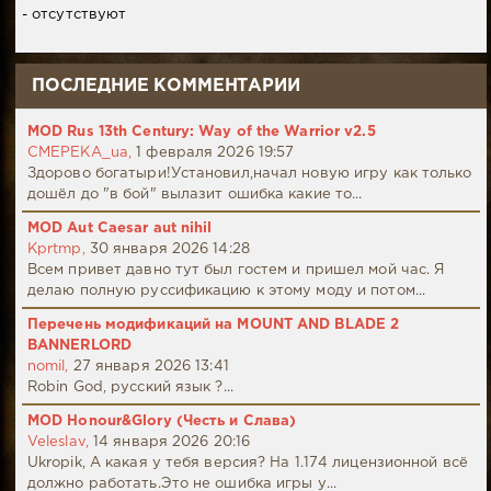
- отсутствуют
ПОСЛЕДНИЕ КОММЕНТАРИИ
MOD Rus 13th Century: Way of the Warrior v2.5
CMEPEKA_ua,
1 февраля 2026 19:57
Здорово богатыри!Установил,начал новую игру как только
дошёл до "в бой" вылазит ошибка какие то...
MOD Aut Caesar aut nihil
Kprtmp,
30 января 2026 14:28
Всем привет давно тут был гостем и пришел мой час. Я
делаю полную руссификацию к этому моду и потом...
Перечень модификаций на MOUNT AND BLADE 2
BANNERLORD
nomil,
27 января 2026 13:41
Robin God, русский язык ?...
MOD Honour&Glory (Честь и Слава)
Veleslav,
14 января 2026 20:16
Ukropik, А какая у тебя версия? На 1.174 лицензионной всё
должно работать.Это не ошибка игры у...