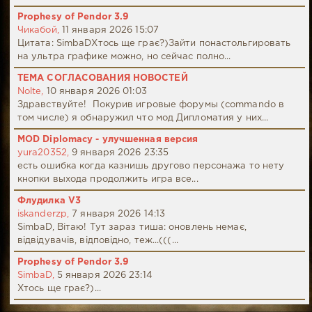
Prophesy of Pendor 3.9
Чикабой,
11 января 2026 15:07
Цитата: SimbaDХтось ще грає?)Зайти понастольгировать
на ультра графике можно, но сейчас полно...
ТЕМА СОГЛАСОВАНИЯ НОВОСТЕЙ
Nolte,
10 января 2026 01:03
Здравствуйте! Покурив игровые форумы (commando в
том числе) я обнаружил что мод Дипломатия у них...
MOD Diplomacy - улучшенная версия
yura20352,
9 января 2026 23:35
есть ошибка когда казнишь другово персонажа то нету
кнопки выхода продолжить игра все...
Флудилка V3
iskanderzp,
7 января 2026 14:13
SimbaD, Вітаю! Тут зараз тиша: оновлень немає,
відвідувачів, відповідно, теж...(((...
Prophesy of Pendor 3.9
SimbaD,
5 января 2026 23:14
Хтось ще грає?)...