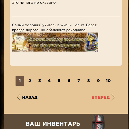
это ничего не сказано.
Самый хороший учитель в жизни - опыт. Берет
правда дорого, но объясняет доходчиво.
1
2
3
4
5
6
7
8
9
10
...
1
НАЗАД
ВПЕРЕД