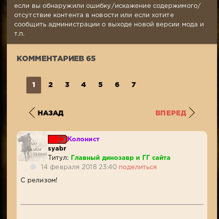
Комментариев:
если вы обнаружили ошибку/искажение содержимого/
65
отсутствие контента в новости или если хотите
Просмотров:
сообщить администрации о выходе новой версии мода и
16
т.п.
736
КОММЕНТАРИЕВ 65
1
2
3
4
5
6
7
НАЗАД
ВПЕРЕД
Колонист
syabr
Титул:
Главный динозавр и ГГ сайта
14 февраля 2018 23:40
поделиться
С релизом!