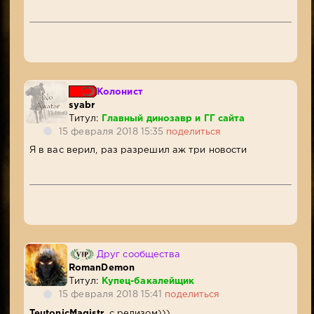
Колонист
syabr
Титул:
Главный динозавр и ГГ сайта
15 февраля 2018 15:35
поделиться
Я в вас верил, раз разрешил аж три новости
Друг сообщества
RomanDemon
Титул:
Купец-бакалейщик
15 февраля 2018 15:41
поделиться
TeutonicMagistr,
с релизом)))