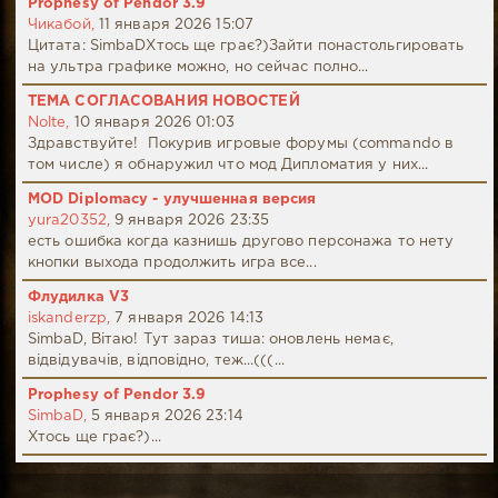
Prophesy of Pendor 3.9
Чикабой,
11 января 2026 15:07
Цитата: SimbaDХтось ще грає?)Зайти понастольгировать
на ультра графике можно, но сейчас полно...
ТЕМА СОГЛАСОВАНИЯ НОВОСТЕЙ
Nolte,
10 января 2026 01:03
Здравствуйте! Покурив игровые форумы (commando в
том числе) я обнаружил что мод Дипломатия у них...
MOD Diplomacy - улучшенная версия
yura20352,
9 января 2026 23:35
есть ошибка когда казнишь другово персонажа то нету
кнопки выхода продолжить игра все...
Флудилка V3
iskanderzp,
7 января 2026 14:13
SimbaD, Вітаю! Тут зараз тиша: оновлень немає,
відвідувачів, відповідно, теж...(((...
Prophesy of Pendor 3.9
SimbaD,
5 января 2026 23:14
Хтось ще грає?)...