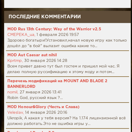
ПОСЛЕДНИЕ КОММЕНТАРИИ
MOD Rus 13th Century: Way of the Warrior v2.5
CMEPEKA_ua,
1 февраля 2026 19:57
Здорово богатыри!Установил,начал новую игру как только
дошёл до "в бой" вылазит ошибка какие то...
MOD Aut Caesar aut nihil
Kprtmp,
30 января 2026 14:28
Всем привет давно тут был гостем и пришел мой час. Я
делаю полную руссификацию к этому моду и потом...
Перечень модификаций на MOUNT AND BLADE 2
BANNERLORD
nomil,
27 января 2026 13:41
Robin God, русский язык ?...
MOD Honour&Glory (Честь и Слава)
Veleslav,
14 января 2026 20:16
Ukropik, А какая у тебя версия? На 1.174 лицензионной всё
должно работать.Это не ошибка игры у...