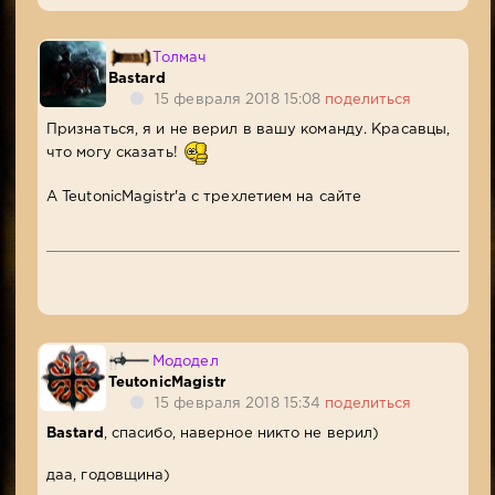
Толмач
Bastard
15 февраля 2018 15:08
поделиться
Признаться, я и не верил в вашу команду. Красавцы,
что могу сказать!
А TeutonicMagistr'а с трехлетием на сайте
Мододел
TeutonicMagistr
15 февраля 2018 15:34
поделиться
Bastard
, спасибо, наверное никто не верил)
даа, годовщина)