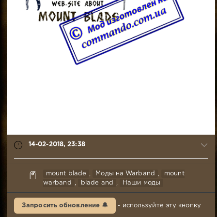
14-02-2018, 23:38
TeutonicMagistr
mount blade
,
Моды на Warband
,
mount
14-
warband
,
blade and
,
Наши моды
02-
2018,
Запросить обновление 🔔
- используйте эту кнопку
23:38