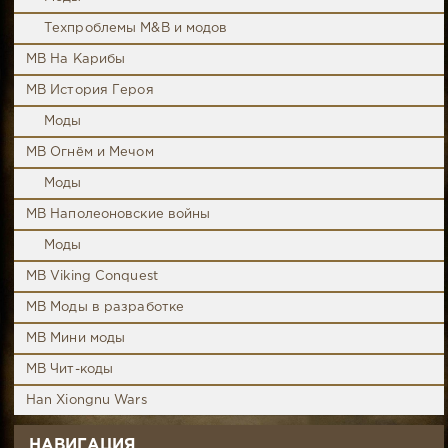
Техпроблемы M&B и модов
MB На Карибы
MB История Героя
Моды
MB Огнём и Мечом
Моды
MB Наполеоновские войны
Моды
MB Viking Conquest
MB Моды в разработке
MB Мини моды
MB Чит-коды
Han Xiongnu Wars
НАВИГАЦИЯ