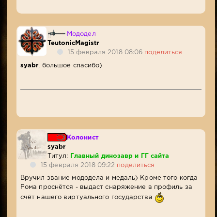
Мододел
TeutonicMagistr
15 февраля 2018 08:06
поделиться
syabr
, большое спасибо)
Колонист
syabr
Титул:
Главный динозавр и ГГ сайта
15 февраля 2018 09:22
поделиться
Вручил звание мододела и медаль) Кроме того когда
Рома проснётся - выдаст снаряжение в профиль за
счёт нашего виртуального государства