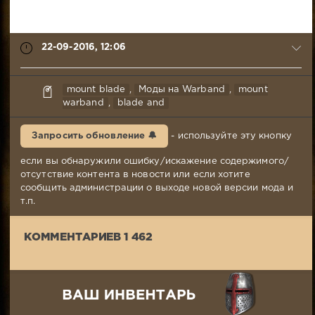
22-09-2016, 12:06
haydra
mount blade
,
Моды на Warband
,
mount
22-
warband
,
blade and
09-
2016,
Запросить обновление 🔔
- используйте эту кнопку
12:06
Комментариев:
если вы обнаружили ошибку/искажение содержимого/
1
отсутствие контента в новости или если хотите
462
сообщить администрации о выходе новой версии мода и
Просмотров:
т.п.
349
261
КОММЕНТАРИЕВ 1 462