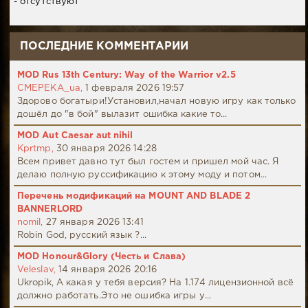
- отсутствуют
ПОСЛЕДНИЕ КОММЕНТАРИИ
MOD Rus 13th Century: Way of the Warrior v2.5
CMEPEKA_ua,
1 февраля 2026 19:57
Здорово богатыри!Установил,начал новую игру как только
дошёл до "в бой" вылазит ошибка какие то...
MOD Aut Caesar aut nihil
Kprtmp,
30 января 2026 14:28
Всем привет давно тут был гостем и пришел мой час. Я
делаю полную руссификацию к этому моду и потом...
Перечень модификаций на MOUNT AND BLADE 2
BANNERLORD
nomil,
27 января 2026 13:41
Robin God, русский язык ?...
MOD Honour&Glory (Честь и Слава)
Veleslav,
14 января 2026 20:16
Ukropik, А какая у тебя версия? На 1.174 лицензионной всё
должно работать.Это не ошибка игры у...