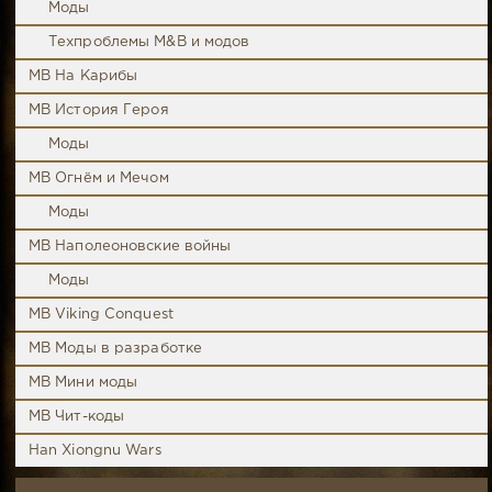
Моды
Техпроблемы M&B и модов
MB На Карибы
MB История Героя
Моды
MB Огнём и Мечом
Моды
MB Наполеоновские войны
Моды
MB Viking Conquest
MB Моды в разработке
MB Мини моды
MB Чит-коды
Han Xiongnu Wars