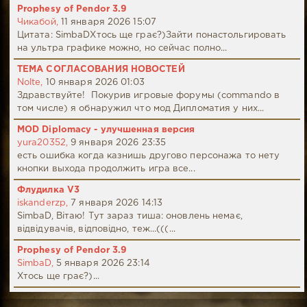
Prophesy of Pendor 3.9
Чикабой,
11 января 2026 15:07
Цитата: SimbaDХтось ще грає?)Зайти понастольгировать
на ультра графике можно, но сейчас полно...
ТЕМА СОГЛАСОВАНИЯ НОВОСТЕЙ
Nolte,
10 января 2026 01:03
Здравствуйте! Покурив игровые форумы (commando в
том числе) я обнаружил что мод Дипломатия у них...
MOD Diplomacy - улучшенная версия
yura20352,
9 января 2026 23:35
есть ошибка когда казнишь другово персонажа то нету
кнопки выхода продолжить игра все...
Флудилка V3
iskanderzp,
7 января 2026 14:13
SimbaD, Вітаю! Тут зараз тиша: оновлень немає,
відвідувачів, відповідно, теж...(((...
Prophesy of Pendor 3.9
SimbaD,
5 января 2026 23:14
Хтось ще грає?)...