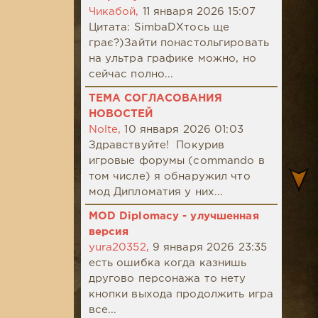
Чикабой,
11 января 2026 15:07
Цитата: SimbaDХтось ще
грає?)Зайти понастольгировать
на ультра графике можно, но
сейчас полно...
ТЕМА СОГЛАСОВАНИЯ
НОВОСТЕЙ
Nolte,
10 января 2026 01:03
Здравствуйте! Покурив
игровые форумы (commando в
том числе) я обнаружил что
мод Дипломатия у них...
MOD Diplomacy - улучшенная
версия
yura20352,
9 января 2026 23:35
есть ошибка когда казнишь
другово персонажа то нету
кнопки выхода продолжить игра
все...