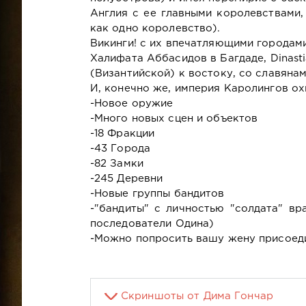
Англия с ее главными королевствами,
как одно королевство).
Викинги! с их впечатляющими городами 
Халифата Аббасидов в Багдаде, Dinast
(Византийской) к востоку, со славянам
И, конечно же, империя Каролингов о
-Новое оружие
-Много новых сцен и объектов
-18 Фракции
-43 Города
-82 Замки
-245 Деревни
-Новые группы бандитов
-"бандиты" с личностью "солдата" вр
последователи Одина)
-Можно попросить вашу жену присоед
Скриншоты от Дима Гончар