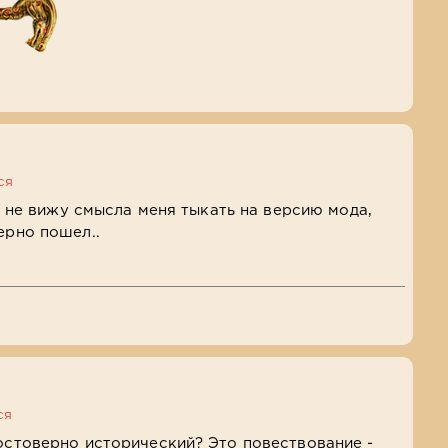
ся
 я не вижу смысла меня тыкать на версию мода,
ерно пошел..
ся
остоверно исторический? Это повествование -