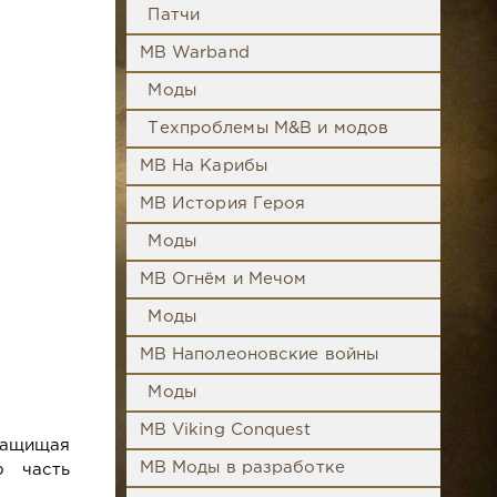
Патчи
MB Warband
Моды
Техпроблемы M&B и модов
MB На Карибы
MB История Героя
Моды
MB Огнём и Мечом
Моды
MB Наполеоновские войны
Моды
MB Viking Conquest
защищая
MB Моды в разработке
ю часть