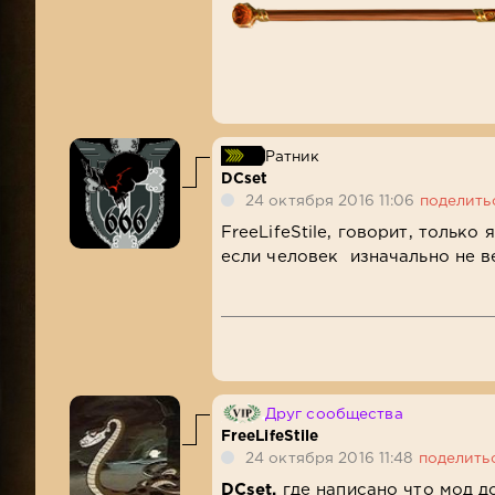
Ратник
DCset
24 октября 2016 11:06
поделить
FreeLifeStile, говорит, только
если человек изначально не в
Друг сообщества
FreeLifeStile
24 октября 2016 11:48
поделить
DCset,
где написано что мод д