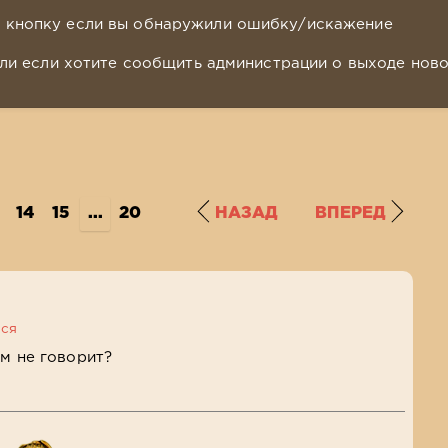
у кнопку если вы обнаружили ошибку/искажение
ли если хотите сообщить администрации о выходе нов
14
15
...
20
НАЗАД
ВПЕРЕД
ься
ем не говорит?