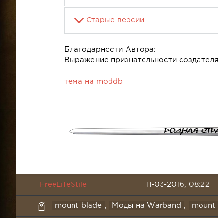
Старые версии
Благодарности Автора:
Выражение признательности создателям
тема на moddb
FreeLifeStile
11-03-2016, 08:22
mount blade
,
Моды на Warband
,
mount