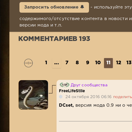
Запросить обновление 🔔
- используйте эт
содержимого/отсутствие контента в новости и
версии мода и т.п.
КОММЕНТАРИЕВ 193
1
...
7
8
9
10
11
12
13
Друг сообщества
FreeLifeStile
24 октября 2016 06:16
поделит
DCset,
версия мода 0.9 ни о ч