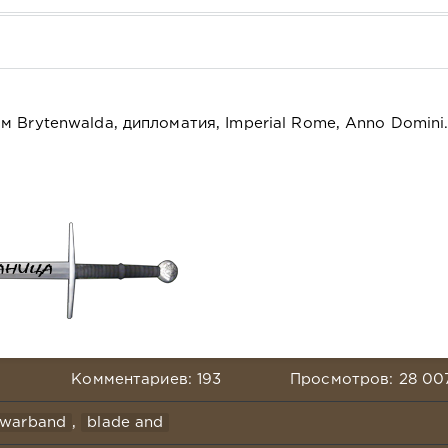
 Brytenwalda, дипломатия, Imperial Rome, Anno Domini
Комментариев: 193
Просмотров: 28 00
 warband
,
blade and