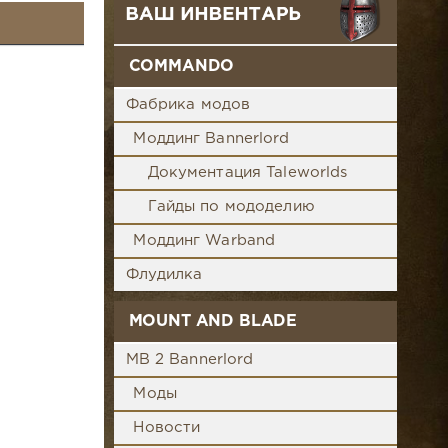
COMMANDO
Фабрика модов
Моддинг Bannerlord
Документация Taleworlds
Гайды по мододелию
Моддинг Warband
Флудилка
MOUNT AND BLADE
MB 2 Bannerlord
Моды
Новости