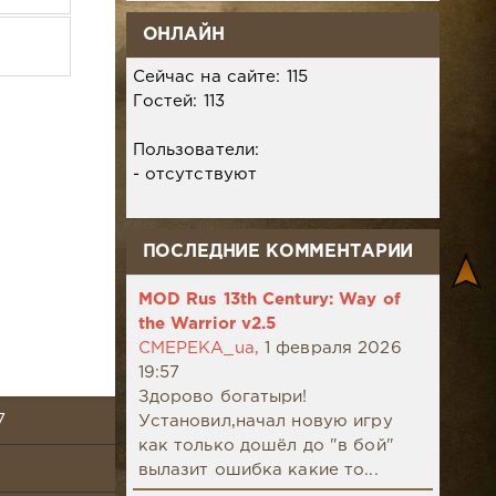
ОНЛАЙН
Сейчас на сайте: 115
Гостей: 113
.
Пользователи:
- отсутствуют
ПОСЛЕДНИЕ КОММЕНТАРИИ
MOD Rus 13th Century: Way of
the Warrior v2.5
CMEPEKA_ua,
1 февраля 2026
19:57
Здорово богатыри!
7
Установил,начал новую игру
как только дошёл до "в бой"
вылазит ошибка какие то...