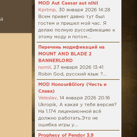
MOD Aut Caesar aut nihil
Kprtmp,
30 января 2026 14:28
Всем привет давно тут был
ой
гостем и пришел мой час. Я
делаю полную руссификацию к
этому моду и потом...
Перечень модификаций на
MOUNT AND BLADE 2
BANNERLORD
nomil,
27 января 2026 13:41
Robin God, русский язык ?...
MOD Honour&Glory (Честь и
Слава)
Veleslav,
14 января 2026 20:16
Ukropik, А какая у тебя версия?
На 1.174 лицензионной всё
должно работать.Это не
ошибка игры у...
Prophesy of Pendor 3.9