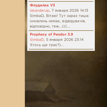
Флудилка V3
iskanderzp,
7 января 2026 14:13
SimbaD, Вітаю! Тут зараз тиша:
оновлень немає, відвідувачів,
відповідно, теж...(((...
Prophesy of Pendor 3.9
SimbaD,
5 января 2026 23:14
Хтось ще грає?)...