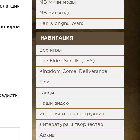
MB Мини моды
Ирландия
MB Чит-коды
Han Xiongnu Wars
 империи
НАВИГАЦИЯ
Все игры
The Elder Scrolls (TES)
Kingdom Come: Deliverance
Elex
Гайды
хадисты,
Наши видео
История и реконструкция
Литература и творчество
Архив