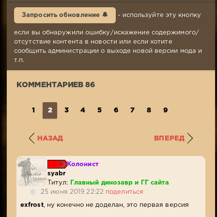
06-
2019,
Запросить обновление 🔔
- используйте эту кнопку
10:41
Комментариев:
если вы обнаружили ошибку/искажение содержимого/
86
отсутствие контента в новости или если хотите
Просмотров:
сообщить администрации о выходе новой версии мода и
54
т.п.
794
КОММЕНТАРИЕВ 86
1
2
3
4
5
6
7
8
9
НАЗАД
ВПЕРЕД
Колонист
syabr
Титул:
Главный динозавр и ГГ сайта
25 июня 2019 22:22
поделиться
exfrost
, ну конечно не доделан, это первая версия