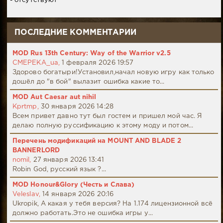
- отсутствуют
ПОСЛЕДНИЕ КОММЕНТАРИИ
MOD Rus 13th Century: Way of the Warrior v2.5
CMEPEKA_ua,
1 февраля 2026 19:57
Здорово богатыри!Установил,начал новую игру как только
дошёл до "в бой" вылазит ошибка какие то...
MOD Aut Caesar aut nihil
Kprtmp,
30 января 2026 14:28
Всем привет давно тут был гостем и пришел мой час. Я
делаю полную руссификацию к этому моду и потом...
Перечень модификаций на MOUNT AND BLADE 2
BANNERLORD
nomil,
27 января 2026 13:41
Robin God, русский язык ?...
MOD Honour&Glory (Честь и Слава)
Veleslav,
14 января 2026 20:16
Ukropik, А какая у тебя версия? На 1.174 лицензионной всё
должно работать.Это не ошибка игры у...