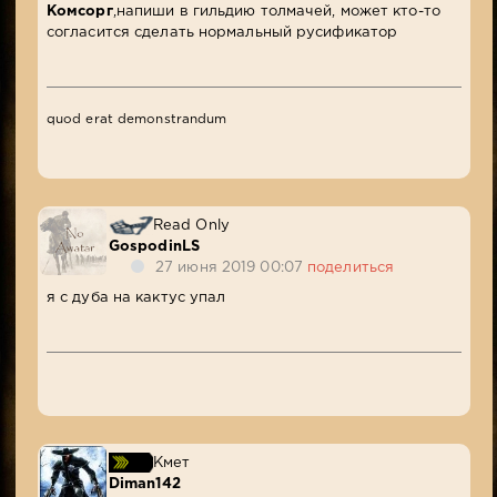
Комсорг
,напиши в гильдию толмачей, может кто-то
согласится сделать нормальный русификатор
quod erat demonstrandum
Read Only
GospodinLS
27 июня 2019 00:07
поделиться
я с дуба на кактус упал
Кмет
Diman142