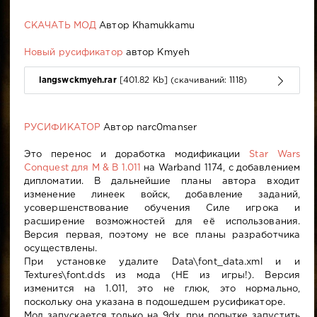
СКАЧАТЬ МОД
Автор Khamukkamu
Новый русификатор
автор Kmyeh
langswckmyeh.rar
[401.82 Kb] (cкачиваний: 1118)
РУСИФИКАТОР
Автор narc0manser
Это перенос и доработка модификации
Star Wars
Conquest для M & B 1.011
на Warband 1174, с добавлением
дипломатии. В дальнейшие планы автора входит
изменение линеек войск, добавление заданий,
усовершенствование обучения Силе игрока и
расширение возможностей для её использования.
Версия первая, поэтому не все планы разработчика
осуществлены.
При установке удалите Data\font_data.xml и и
Textures\font.dds из мода (НЕ из игры!). Версия
изменится на 1.011, это не глюк, это нормально,
поскольку она указана в подошедшем русификаторе.
Мод запускается только на 9dx, при попытке запустить