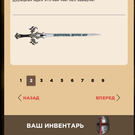
дурацкая идея это как чай без заварки.
1
2
3
4
5
6
7
8
9
НАЗАД
ВПЕРЕД