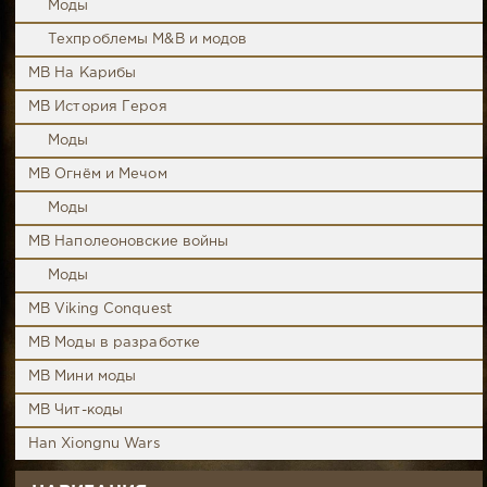
Моды
Техпроблемы M&B и модов
MB На Карибы
MB История Героя
Моды
MB Огнём и Мечом
Моды
MB Наполеоновские войны
Моды
MB Viking Conquest
MB Моды в разработке
MB Мини моды
MB Чит-коды
Han Xiongnu Wars