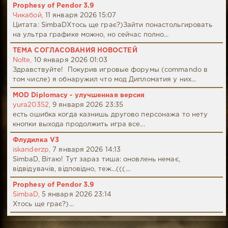
Prophesy of Pendor 3.9
Чикабой,
11 января 2026 15:07
Цитата: SimbaDХтось ще грає?)Зайти понастольгировать
на ультра графике можно, но сейчас полно...
ТЕМА СОГЛАСОВАНИЯ НОВОСТЕЙ
Nolte,
10 января 2026 01:03
Здравствуйте! Покурив игровые форумы (commando в
том числе) я обнаружил что мод Дипломатия у них...
MOD Diplomacy - улучшенная версия
yura20352,
9 января 2026 23:35
есть ошибка когда казнишь другово персонажа то нету
кнопки выхода продолжить игра все...
Флудилка V3
iskanderzp,
7 января 2026 14:13
SimbaD, Вітаю! Тут зараз тиша: оновлень немає,
відвідувачів, відповідно, теж...(((...
Prophesy of Pendor 3.9
SimbaD,
5 января 2026 23:14
Хтось ще грає?)...