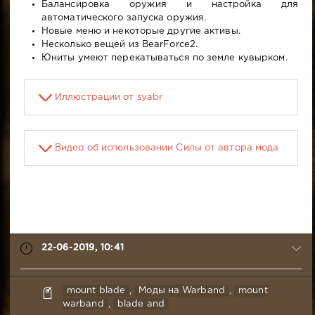
Балансировка оружия и настройка для
автоматического запуска оружия.
Новые меню и некоторые другие активы.
Несколько вещей из BearForce2.
Юниты умеют перекатываться по земле кувырком.
Иллюстрации от syabr
Видео об использовании Силы от автора мода
22-06-2019, 10:41
syabr
mount blade
,
Моды на Warband
,
mount
22-
warband
,
blade and