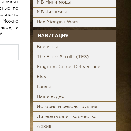
ыглядят
MB Мини моды
зные по
MB Чит-коды
акие-то
. Можно
Han Xiongnu Wars
иков, и
й.
НАВИГАЦИЯ
Все игры
The Elder Scrolls (TES)
Kingdom Come: Deliverance
Elex
Гайды
Наши видео
История и реконструкция
Литература и творчество
Архив