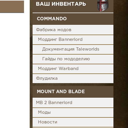
COMMANDO
Фабрика модов
Моддинг Bannerlord
Документация Taleworlds
Гайды по мододелию
Моддинг Warband
Флудилка
MOUNT AND BLADE
MB 2 Bannerlord
Моды
Новости