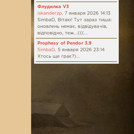
Флудилка V3
iskanderzp,
7 января 2026 14:13
SimbaD, Вітаю! Тут зараз тиша:
оновлень немає, відвідувачів,
відповідно, теж...(((...
Prophesy of Pendor 3.9
SimbaD,
5 января 2026 23:14
Хтось ще грає?)...