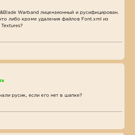
t&Blade Warband лицензионный и русифицирован.
то либо кроме удаления файлов Font.xml из
 Textures?
та
я
чали русик, если его нет в шапке?