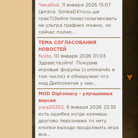
Чикабой,
11 января 2026 15:07
Цитата: SimbaDХтось ще
грає?)Зайти понастольгировать
на ультра графике можно, но
сейчас полно...
ТЕМА СОГЛАСОВАНИЯ
НОВОСТЕЙ
Nolte,
10 января 2026 01:03
Здравствуйте! Покурив
игровые форумы (commando в
том числе) я обнаружил что
мод Дипломатия у них...
MOD Diplomacy - улучшенная
версия
yura20352,
9 января 2026 23:35
есть ошибка когда казнишь
другово персонажа то нету
кнопки выхода продолжить игра
все...