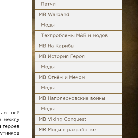
Патчи
MB Warband
Моды
Техпроблемы M&B и модов
MB На Карибы
MB История Героя
Моды
MB Огнём и Мечом
Моды
MB Наполеоновские войны
Моды
ь от неё
MB Viking Conquest
е между
ы героев
MB Моды в разработке
утников