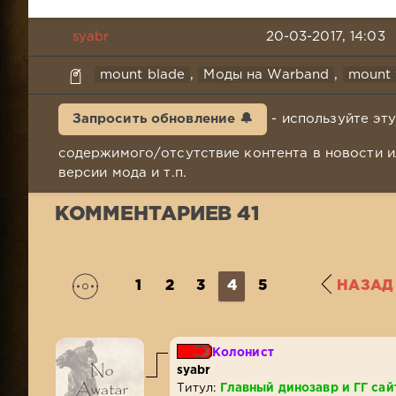
syabr
20-03-2017, 14:03
mount blade
,
Моды на Warband
,
mount
Запросить обновление 🔔
- используйте эт
содержимого/отсутствие контента в новости и
версии мода и т.п.
КОММЕНТАРИЕВ 41
1
2
3
4
5
НАЗАД
Колонист
syabr
Титул:
Главный динозавр и ГГ сай