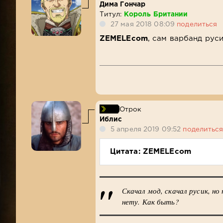
Дима Гончар
Титул:
Король Британии
27 мая 2018 08:09
поделиться
ZEMELEcom
, сам варбанд рус
Отрок
Иблис
5 апреля 2019 09:52
поделитьс
Цитата: ZEMELEcom
Скачал мод, скачал русик, но
нету. Как быть?