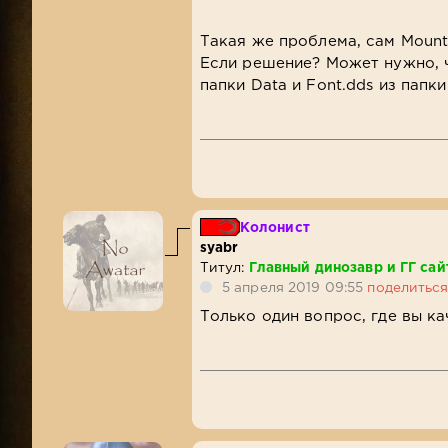
Такая же проблема, сам Moun
Если решение? Может нужно, ч
папки Data и Font.dds из папки
Колонист
syabr
Титул:
Главный динозавр и ГГ сай
5 апреля 2019 09:55
поделитьс
Только один вопрос, где вы ка