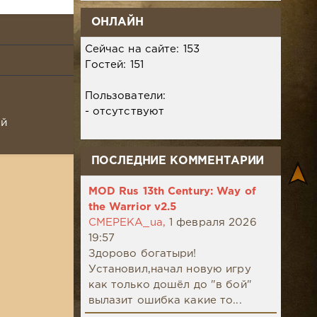
ОНЛАЙН
Сейчас на сайте: 153
Гостей: 151
Пользователи:
- отсутствуют
ой
ПОСЛЕДНИЕ КОММЕНТАРИИ
MOD Rus 13th Century: Way of
the Warrior v2.5
CMEPEKA_ua,
1 февраля 2026
19:57
Здорово богатыри!
Установил,начал новую игру
как только дошёл до "в бой"
вылазит ошибка какие то...